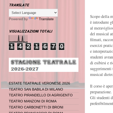
TRANSLATE
Scopo della m
Powered by
Translate
è introdurre g
al meravigli
VISUALIZZAZIONI TOTALI
del musical at
filmati, racco
esercizi pratic
1
4
2
1
6
7
0
e interpretazi
studenti avr
di esibirsi e r
suggerimenti 
musical dietro
ESTATE TEATRALE VERONESE 2026
Il corso è ape
TEATRO SAN BABILA DI MILANO
preparazione.
TEATRO PIRANDELLO DI AGRIGENTO
Gli studenti d
TEATRO MANZONI DI ROMA
preferibilment
TEATRO CARBONETTI DI BRONI