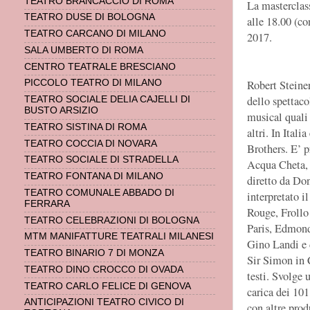
TEATRO BRANCACCIO DI ROMA
La masterclass
TEATRO DUSE DI BOLOGNA
alle 18.00 (co
TEATRO CARCANO DI MILANO
2017.
SALA UMBERTO DI ROMA
CENTRO TEATRALE BRESCIANO
Robert Steine
PICCOLO TEATRO DI MILANO
dello spettaco
TEATRO SOCIALE DELIA CAJELLI DI
BUSTO ARSIZIO
musical qual
TEATRO SISTINA DI ROMA
altri. In Ital
TEATRO COCCIA DI NOVARA
Brothers. E’ p
TEATRO SOCIALE DI STRADELLA
Acqua Cheta,
TEATRO FONTANA DI MILANO
diretto da Do
TEATRO COMUNALE ABBADO DI
interpretato i
FERRARA
Rouge, Frollo
TEATRO CELEBRAZIONI DI BOLOGNA
Paris, Edmond
MTM MANIFATTURE TEATRALI MILANESI
Gino Landi e d
TEATRO BINARIO 7 DI MONZA
Sir Simon in C
TEATRO DINO CROCCO DI OVADA
testi. Svolge 
TEATRO CARLO FELICE DI GENOVA
carica dei 101
ANTICIPAZIONI TEATRO CIVICO DI
con altre pro