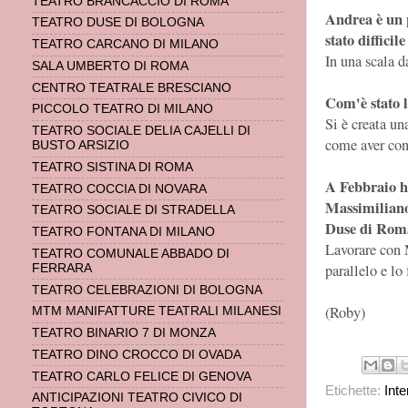
TEATRO BRANCACCIO DI ROMA
Andrea è un p
TEATRO DUSE DI BOLOGNA
stato diffici
TEATRO CARCANO DI MILANO
In una scala d
SALA UMBERTO DI ROMA
CENTRO TEATRALE BRESCIANO
Com'è stato l
PICCOLO TEATRO DI MILANO
Si è creata u
TEATRO SOCIALE DELIA CAJELLI DI
come aver con
BUSTO ARSIZIO
TEATRO SISTINA DI ROMA
A Febbraio ha
TEATRO COCCIA DI NOVARA
Massimiliano
TEATRO SOCIALE DI STRADELLA
Duse di Roma
TEATRO FONTANA DI MILANO
Lavorare con 
TEATRO COMUNALE ABBADO DI
parallelo e lo
FERRARA
TEATRO CELEBRAZIONI DI BOLOGNA
(Roby)
MTM MANIFATTURE TEATRALI MILANESI
TEATRO BINARIO 7 DI MONZA
TEATRO DINO CROCCO DI OVADA
TEATRO CARLO FELICE DI GENOVA
Etichette:
Inte
ANTICIPAZIONI TEATRO CIVICO DI