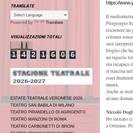
https://www
TRANSLATE
Il mediometra
Piergiorgio Se
Powered by
Translate
riscuotere un 
colonna sonora
VISUALIZZAZIONI TOTALI
suoi interpret
Doglio che ha 
1
4
2
1
6
0
6
un ragazzo ti
ma incapace d
si trascina ne
esser finalmen
amata.
Anche se molt
alcune domand
ESTATE TEATRALE VERONESE 2026
TEATRO SAN BABILA DI MILANO
Niccolò Dogl
TEATRO PIRANDELLO DI AGRIGENTO
Ho iniziato c
TEATRO MANZONI DI ROMA
a Ostiense. P
TEATRO CARBONETTI DI BRONI