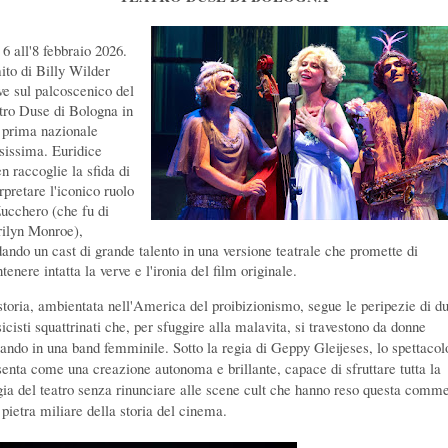
 6 all'8 febbraio 2026.
mito di Billy Wilder
ive sul palcoscenico del
tro Duse di Bologna in
 prima nazionale
esissima.
Euridice
n raccoglie la sfida di
rpretare l'iconico ruolo
Zucchero (che fu di
ilyn Monroe),
dando un cast di grande talento in una versione teatrale che promette di
enere intatta la verve e l'ironia del film originale.
storia, ambientata nell'America del proibizionismo, segue le peripezie di d
icisti squattrinati che, per sfuggire alla malavita, si travestono da donne
rando in una band femminile. Sotto la regia di Geppy Gleijeses, lo spettacol
senta come una creazione autonoma e brillante, capace di sfruttare tutta la
ia del teatro senza rinunciare alle scene cult che hanno reso questa comm
 pietra miliare della storia del cinema.