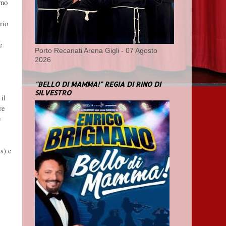
rno
rio
e
Porto Recanati Arena Gigli - 07 Agosto
2026
"BELLO DI MAMMA!" REGIA DI RINO DI
SILVESTRO
il
re
e
s) e