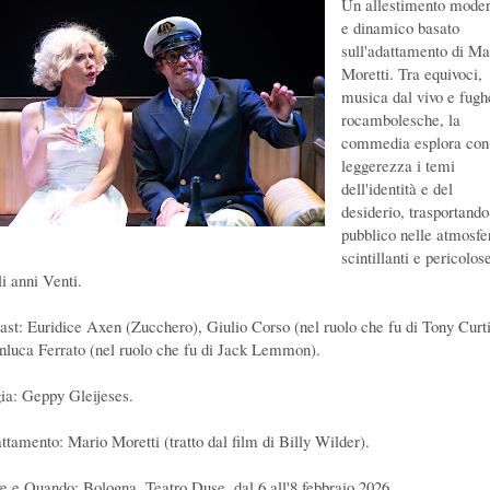
Un allestimento mode
e dinamico basato
sull'adattamento di Ma
Moretti. Tra equivoci,
musica dal vivo e fugh
rocambolesche, la
commedia esplora con
leggerezza i temi
dell'identità e del
desiderio, trasportando 
pubblico nelle atmosfe
scintillanti e pericolos
li anni Venti.
Cast: Euridice Axen (Zucchero), Giulio Corso (nel ruolo che fu di Tony Curti
nluca Ferrato (nel ruolo che fu di Jack Lemmon).
ia: Geppy Gleijeses.
ttamento: Mario Moretti (tratto dal film di Billy Wilder).
e e Quando: Bologna, Teatro Duse, dal 6 all'8 febbraio 2026.