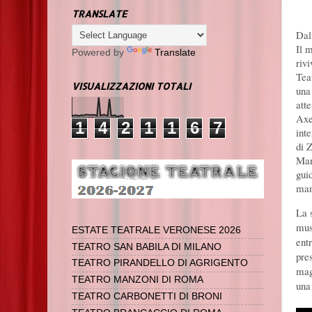
TRANSLATE
Dal
Il 
Powered by
Translate
riv
Tea
VISUALIZZAZIONI TOTALI
una
att
Axe
1
4
2
1
1
6
7
inte
di 
Mar
gui
mant
La 
mus
ESTATE TEATRALE VERONESE 2026
ent
TEATRO SAN BABILA DI MILANO
pre
TEATRO PIRANDELLO DI AGRIGENTO
mag
TEATRO MANZONI DI ROMA
una
TEATRO CARBONETTI DI BRONI