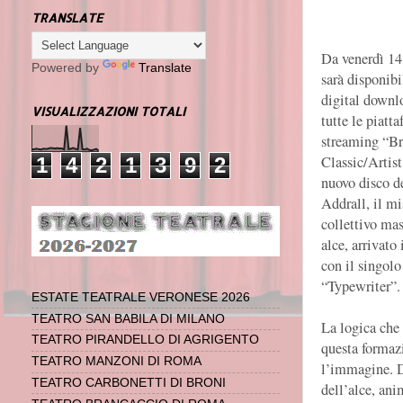
TRANSLATE
Da venerdì 14
Powered by
Translate
sarà disponibi
digital downl
VISUALIZZAZIONI TOTALI
tutte le piatt
streaming “Bre
Classic/Artist 
1
4
2
1
3
9
2
nuovo disco d
Addrall, il mi
collettivo ma
alce, arrivato 
con il singolo
“Typewriter”.
ESTATE TEATRALE VERONESE 2026
TEATRO SAN BABILA DI MILANO
La logica che
TEATRO PIRANDELLO DI AGRIGENTO
questa formazi
TEATRO MANZONI DI ROMA
l’immagine. Da
TEATRO CARBONETTI DI BRONI
dell’alce, ani