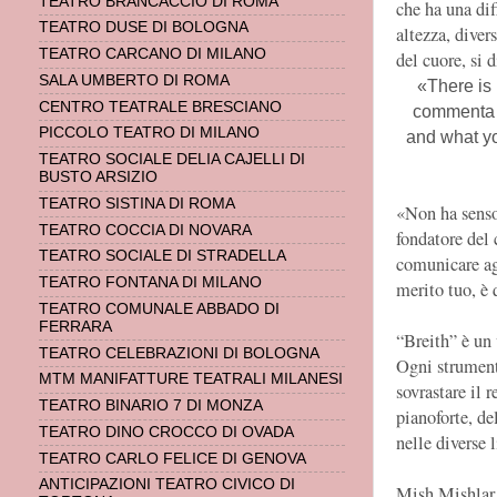
TEATRO BRANCACCIO DI ROMA
che ha una dif
TEATRO DUSE DI BOLOGNA
altezza, diver
TEATRO CARCANO DI MILANO
del cuore, si d
SALA UMBERTO DI ROMA
«There is 
CENTRO TEATRALE BRESCIANO
commenta il
PICCOLO TEATRO DI MILANO
and what yo
TEATRO SOCIALE DELIA CAJELLI DI
BUSTO ARSIZIO
TEATRO SISTINA DI ROMA
«Non ha senso
TEATRO COCCIA DI NOVARA
fondatore del 
TEATRO SOCIALE DI STRADELLA
comunicare agl
TEATRO FONTANA DI MILANO
merito tuo, è
TEATRO COMUNALE ABBADO DI
FERRARA
“Breith” è un
TEATRO CELEBRAZIONI DI BOLOGNA
Ogni strumenti
MTM MANIFATTURE TEATRALI MILANESI
sovrastare il 
TEATRO BINARIO 7 DI MONZA
pianoforte, del
TEATRO DINO CROCCO DI OVADA
nelle diverse 
TEATRO CARLO FELICE DI GENOVA
ANTICIPAZIONI TEATRO CIVICO DI
Mish Mishlar