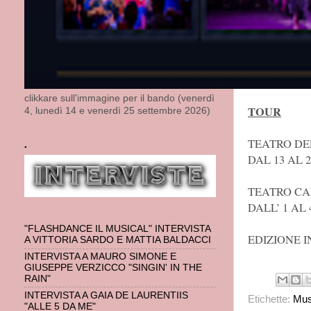
delle due band
delicatamente
PRIMA RAP
GARDEN TH
clikkare sull'immagine per il bando (venerdì
TOUR
4, lunedì 14 e venerdì 25 settembre 2026)
TEATRO DE
.
DAL 13 AL 
TEATRO CA
DALL’ 1 AL
"FLASHDANCE IL MUSICAL" INTERVISTA
EDIZIONE I
A VITTORIA SARDO E MATTIA BALDACCI
INTERVISTA A MAURO SIMONE E
GIUSEPPE VERZICCO "SINGIN' IN THE
RAIN"
INTERVISTA A GAIA DE LAURENTIIS
Etichette:
Mus
"ALLE 5 DA ME"