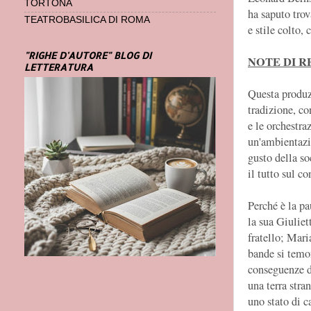
TORTONA
ha saputo trov
TEATROBASILICA DI ROMA
e stile colto,
"RIGHE D'AUTORE" BLOG DI
NOTE DI R
LETTERATURA
Questa produzi
tradizione, c
e le orchestr
un'ambientazio
gusto della so
il tutto sul co
Perché è la p
la sua Giuliet
fratello; Mari
bande si temo
conseguenze d
una terra stra
uno stato di c