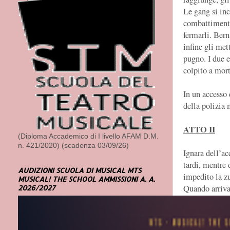
Le gang si inc
combattimento
fermarli. Bern
infine gli met
pugno. I due e
colpito a mor
In un accesso 
della polizia 
ATTO II
(Diploma Accademico di I livello AFAM D.M.
n. 421/2020) (scadenza 03/09/26)
Ignara dell’ac
tardi, mentre 
AUDIZIONI SCUOLA DI MUSICAL MTS
impedito la zu
MUSICAL! THE SCHOOL AMMISSIONI A. A.
Quando arriva
2026/2027
lui, e i due i
A-rab e Baby 