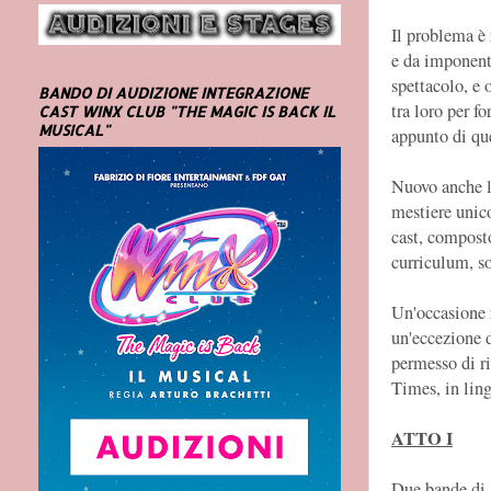
Il problema è 
e da imponenti
spettacolo, e
BANDO DI AUDIZIONE INTEGRAZIONE
tra loro per f
CAST WINX CLUB "THE MAGIC IS BACK IL
MUSICAL"
appunto di qu
Nuovo anche l'
mestiere unico
cast, composto
curriculum, so
Un'occasione 
un'eccezione d
permesso di ri
Times, in ling
ATTO I
Due bande di a