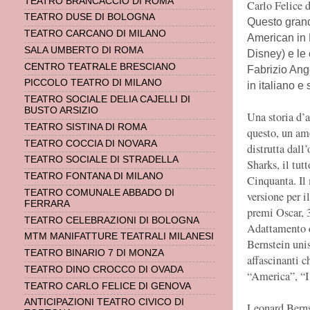
TEATRO BRANCACCIO DI ROMA
Carlo Felice d
TEATRO DUSE DI BOLOGNA
Questo grand
TEATRO CARCANO DI MILANO
American in 
SALA UMBERTO DI ROMA
Disney) e le 
CENTRO TEATRALE BRESCIANO
Fabrizio Ange
PICCOLO TEATRO DI MILANO
in italiano e
TEATRO SOCIALE DELIA CAJELLI DI
BUSTO ARSIZIO
Una storia d’a
TEATRO SISTINA DI ROMA
questo, un amo
TEATRO COCCIA DI NOVARA
distrutta dall
TEATRO SOCIALE DI STRADELLA
Sharks, il tu
TEATRO FONTANA DI MILANO
Cinquanta. Il
TEATRO COMUNALE ABBADO DI
versione per 
FERRARA
premi Oscar, 
TEATRO CELEBRAZIONI DI BOLOGNA
Adattamento d
MTM MANIFATTURE TEATRALI MILANESI
Bernstein uni
TEATRO BINARIO 7 DI MONZA
affascinanti 
TEATRO DINO CROCCO DI OVADA
“America”, “I
TEATRO CARLO FELICE DI GENOVA
ANTICIPAZIONI TEATRO CIVICO DI
Leonard Berns