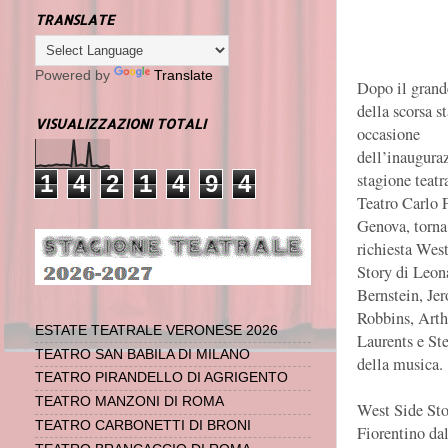
TRANSLATE
Powered by
Translate
Dopo il grand
della scorsa s
VISUALIZZAZIONI TOTALI
occasione
dell’inaugura
stagione teatr
1
4
2
1
4
9
4
Teatro Carlo F
Genova, torna
richiesta Wes
Story di Leon
Bernstein, Je
Robbins, Arth
ESTATE TEATRALE VERONESE 2026
Laurents e St
TEATRO SAN BABILA DI MILANO
della musica.
TEATRO PIRANDELLO DI AGRIGENTO
TEATRO MANZONI DI ROMA
West Side Stor
TEATRO CARBONETTI DI BRONI
Fiorentino da