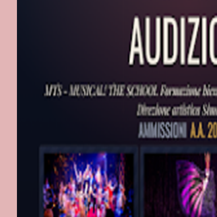
sfuggirgli e a
ha spiato i por
Jets a loro vo
Tony invita Ma
paese. Quando
abbandona a un
proclamando l
Tony quanto l
Anita, quindi,
Il tenente Sch
fratello; Mari
chiedergli di 
proteggere Ton
simulandone lo
dando ai Jets 
Tony: il ragaz
Chino e chied
incontra Maria
tra le bracci