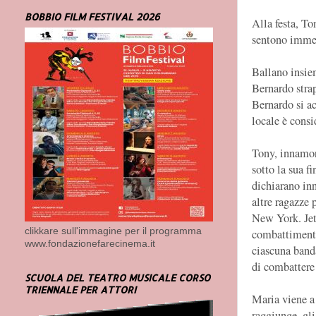
BOBBIO FILM FESTIVAL 2026
Alla festa, To
sentono immed
Ballano insiem
Bernardo strap
Bernardo si ac
locale è consi
Tony, innamora
sotto la sua f
dichiarano inn
altre ragazze 
New York. Jet
clikkare sull'immagine per il programma
combattimento 
www.fondazionefarecinema.it
ciascuna band
di combattere 
SCUOLA DEL TEATRO MUSICALE CORSO
TRIENNALE PER ATTORI
Maria viene a
raggiunge, gli