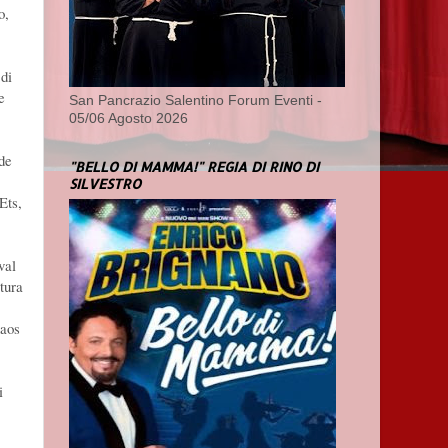
o,
 di
e
San Pancrazio Salentino Forum Eventi -
05/06 Agosto 2026
de
"BELLO DI MAMMA!" REGIA DI RINO DI
SILVESTRO
Ets,
val
tura
naos
i