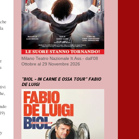
nche
la
Milano Teatro Nazionale It.Ass.- dall'08
e
Ottobre al 29 Novembre 2026
a
"BIOL - IN CARNE E OSSA TOUR" FABIO
DE LUIGI
ivi
he,
ando
19)
ry