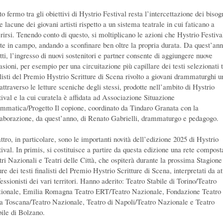
o fermo tra gli obiettivi di Hystrio Festival resta l’intercettazione dei bisog
e lacune dei giovani artisti rispetto a un sistema teatrale in cui faticano a
erirsi. Tenendo conto di questo, si moltiplicano le azioni che Hystrio Festiva
te in campo, andando a sconfinare ben oltre la propria durata. Da quest’ann
tti, l’ingresso di nuovi sostenitori e partner consente di aggiungere nuove
sioni, per esempio per una circuitazione più capillare dei testi selezionati t
alisti del Premio Hystrio Scritture di Scena rivolto a giovani drammaturghi u
attraverso le letture sceniche degli stessi, prodotte nell’ambito di Hystrio
tival e la cui curatela è affidata ad Associazione Situazione
mmatica/Progetto Il copione, coordinato da Tindaro Granata con la
laborazione, da quest’anno, di Renato Gabrielli, drammaturgo e pedagogo.
ttro, in particolare, sono le importanti novità dell’edizione 2025 di Hystrio
tival. In primis, si costituisce a partire da questa edizione una rete compost
tri Nazionali e Teatri delle Città, che ospiterà durante la prossima Stagione
ure dei testi finalisti del Premio Hystrio Scritture di Scena, interpretati da at
essionisti dei vari territori. Hanno aderito: Teatro Stabile di Torino/Teatro
ionale, Emilia Romagna Teatro ERT/Teatro Nazionale, Fondazione Teatro
la Toscana/Teatro Nazionale, Teatro di Napoli/Teatro Nazionale e Teatro
bile di Bolzano.