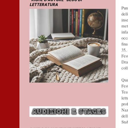
LETTERATURA
Punt
dell
ins
met
infa
occa
fin
35, 
Fes
Dra
col
Qua
Fes
Tea
lett
prof
Naz
del
Sta