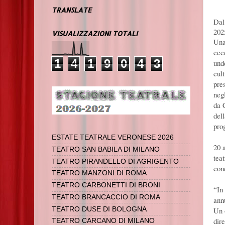
TRANSLATE
Dal
202
VISUALIZZAZIONI TOTALI
Una
ecc
1
4
1
9
0
4
3
und
cul
pre
neg
da 
dell
prog
ESTATE TEATRALE VERONESE 2026
20 
TEATRO SAN BABILA DI MILANO
tea
TEATRO PIRANDELLO DI AGRIGENTO
con
TEATRO MANZONI DI ROMA
TEATRO CARBONETTI DI BRONI
“In
TEATRO BRANCACCIO DI ROMA
ann
Un 
TEATRO DUSE DI BOLOGNA
dire
TEATRO CARCANO DI MILANO