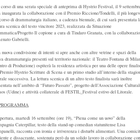
 corso di una serata speciale di anteprima di Hystrio Festival, il 9 settembr
à inaugurata la collaborazione con il Premio Riccione/Tondelli, il più longe
corso di drammaturgia italiano, a cadenza biennale, di cui sarà presentata l
tura scenica del testo vincitore 2023, realizzata da Situazione
mmatica/Progetto Il copione a cura di Tindaro Granata, con la collaborazi
Renato Gabrielli.
 nuova condivisione di intenti si apre anche con altre vetrine e spazi della
va drammaturgia presenti sul territorio nazionale: il Teatro Fontana di Mila
tro di Produzione) ospiterà la residenza artistica per una delle opere finali
 Premio Hystrio Scritture di Scena e un primo studio all’interno della stagio
rale successiva. La lettura scenica di un altro testo finalista sarà inoltre
sentata nell’ambito di “Futuro Passato”, progetto dell’Associazione Cultura
aos (Udine) e attività collaterale di FESTIL_Festival estivo del Litorale.
 PROGRAMMA
apertura, martedì 16 settembre (ore 19), “Piena come un uovo” della
pagnia Caterpillar, testo della stand-up comedian statunitense Lisa
panelli, racconta con ironia e irriverenza i disturbi alimentari. Una comici
liente e dissacrante, sostenuta però da un solido lavoro in collaborazione co