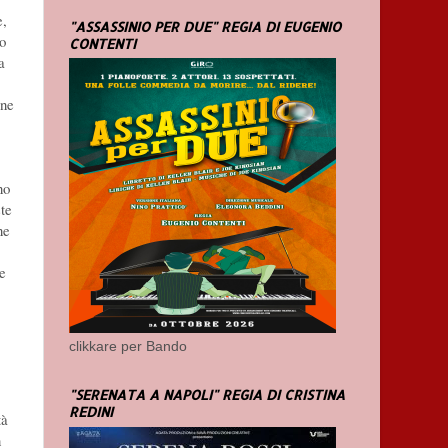
e,
"ASSASSINIO PER DUE" REGIA DI EUGENIO
vo
CONTENTI
a
one
no
ste
ne
le
clikkare per Bando
"SERENATA A NAPOLI" REGIA DI CRISTINA
REDINI
tà
n