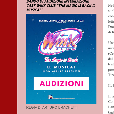
BANDO DI AUDIZIONE INTEGRAZIONE
Nel
CAST WINX CLUB "THE MAGIC IS BACK IL
MUSICAL"
sar
con
let
Dra
di 
Una
nuo
(Cen
del
teat
pre
Tin
IL
In 
Com
Lam
REGIA DI ARTURO BRACHETTI
tag