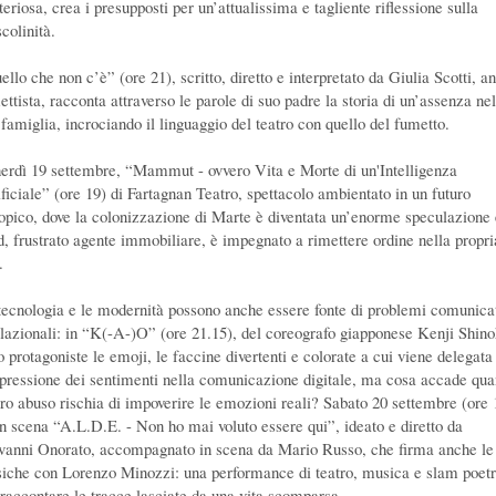
eriosa, crea i presupposti per un’attualissima e tagliente riflessione sulla
colinità.
llo che non c’è” (ore 21), scritto, diretto e interpretato da Giulia Scotti, a
ttista, racconta attraverso le parole di suo padre la storia di un’assenza nel
 famiglia, incrociando il linguaggio del teatro con quello del fumetto.
erdì 19 settembre, “Mammut - ovvero Vita e Morte di un'Intelligenza
ificiale” (ore 19) di Fartagnan Teatro, spettacolo ambientato in un futuro
topico, dove la colonizzazione di Marte è diventata un’enorme speculazione 
d, frustrato agente immobiliare, è impegnato a rimettere ordine nella propri
.
tecnologia e le modernità possono anche essere fonte di problemi comunicat
elazionali: in “K(-A-)O” (ore 21.15), del coreografo giapponese Kenji Shino
o protagoniste le emoji, le faccine divertenti e colorate a cui viene delegata
spressione dei sentimenti nella comunicazione digitale, ma cosa accade qu
loro abuso rischia di impoverire le emozioni reali? Sabato 20 settembre (ore 
in scena “A.L.D.E. - Non ho mai voluto essere qui”, ideato e diretto da
vanni Onorato, accompagnato in scena da Mario Russo, che firma anche le
iche con Lorenzo Minozzi: una performance di teatro, musica e slam poet
 raccontare le tracce lasciate da una vita scomparsa.