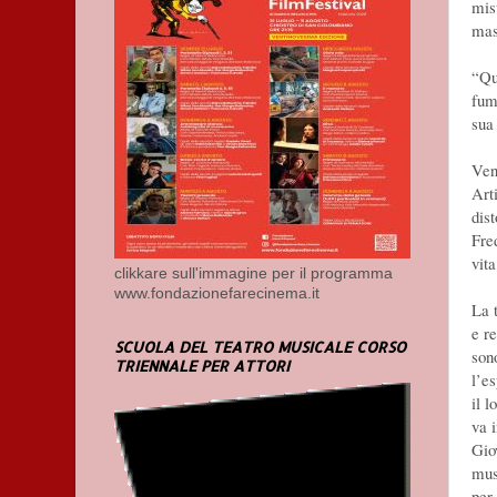
mist
mas
“Que
fume
sua
Ven
Art
dis
Fre
vita
clikkare sull'immagine per il programma
www.fondazionefarecinema.it
La 
e r
SCUOLA DEL TEATRO MUSICALE CORSO
son
TRIENNALE PER ATTORI
l’e
il 
va 
Gio
mus
per