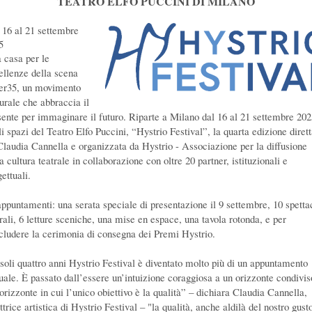
TEATRO ELFO PUCCINI DI MILANO
 16 al 21 settembre
5
 casa per le
ellenze della scena
er35, un movimento
turale che abbraccia il
sente per immaginare il futuro. Riparte a Milano dal 16 al 21 settembre 202
li spazi del Teatro Elfo Puccini, “Hystrio Festival”,
la quarta edizione diret
Claudia Cannella e organizzata da Hystrio - Associazione per la diffusione
a cultura teatrale in collaborazione con oltre 20 partner, istituzionali e
ettuali.
appuntamenti: una serata speciale di presentazione il 9 settembre, 10 spetta
trali, 6 letture sceniche, una mise en espace, una tavola rotonda, e per
cludere la cerimonia di consegna dei Premi Hystrio.
 soli quattro anni Hystrio Festival è diventato molto più di un appuntamento
uale. È passato dall’essere un’intuizione coraggiosa a un orizzonte condivis
orizzonte in cui l’unico obiettivo è la qualità” – dichiara Claudia Cannella,
ttrice artistica di Hystrio Festival – "la qualità, anche aldilà del nostro gust