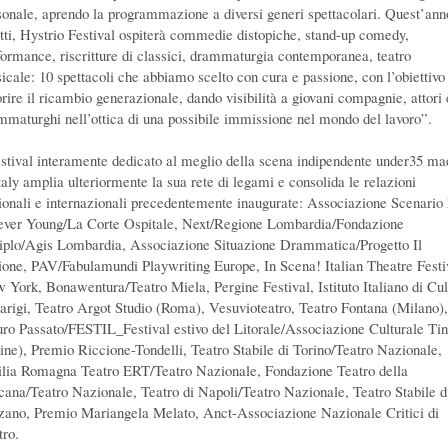
sonale, aprendo la programmazione a diversi generi spettacolari. Quest’ann
atti, Hystrio Festival ospiterà commedie distopiche, stand-up comedy,
formance, riscritture di classici, drammaturgia contemporanea, teatro
icale: 10 spettacoli che abbiamo scelto con cura e passione, con l’obiettivo
orire il ricambio generazionale, dando visibilità a giovani compagnie, attori 
mmaturghi nell’ottica di una possibile immissione nel mondo del lavoro”.
festival interamente dedicato al meglio della scena indipendente under35 ma
Italy amplia ulteriormente la sua rete di legami e consolida le relazioni
ionali e internazionali precedentemente inaugurate: Associazione Scenario 
ever Young/La Corte Ospitale, Next/Regione Lombardia/Fondazione
iplo/Agis Lombardia, Associazione Situazione Drammatica/Progetto Il
ione, PAV/Fabulamundi Playwriting Europe, In Scena! Italian Theatre Festi
 York, Bonawentura/Teatro Miela, Pergine Festival, Istituto Italiano di Cul
Parigi, Teatro Argot Studio (Roma), Vesuvioteatro, Teatro Fontana (Milano),
uro Passato/FESTIL_Festival estivo del Litorale/Associazione Culturale Ti
ine), Premio Riccione-Tondelli, Teatro Stabile di Torino/Teatro Nazionale,
lia Romagna Teatro ERT/Teatro Nazionale, Fondazione Teatro della
cana/Teatro Nazionale, Teatro di Napoli/Teatro Nazionale, Teatro Stabile d
zano, Premio Mariangela Melato, Anct-Associazione Nazionale Critici di
tro.