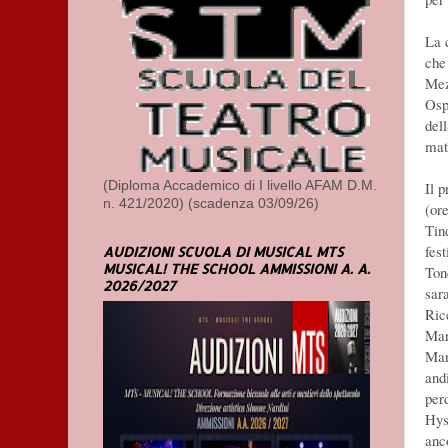
La 
che
Mez
Ospi
del
mat
Il 
(Diploma Accademico di I livello AFAM D.M.
n. 421/2020) (scadenza 03/09/26)
(or
Tin
fes
AUDIZIONI SCUOLA DI MUSICAL MTS
MUSICAL! THE SCHOOL AMMISSIONI A. A.
Ton
2026/2027
sar
Ric
Mar
Mar
and
per
Hys
anco