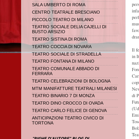
per
SALA UMBERTO DI ROMA
inf
CENTRO TEATRALE BRESCIANO
per
PICCOLO TEATRO DI MILANO
mus
TEATRO SOCIALE DELIA CAJELLI DI
fav
BUSTO ARSIZIO
dra
TEATRO SISTINA DI ROMA
TEATRO COCCIA DI NOVARA
Il 
TEATRO SOCIALE DI STRADELLA
in 
TEATRO FONTANA DI MILANO
naz
For
TEATRO COMUNALE ABBADO DI
FERRARA
Car
TEATRO CELEBRAZIONI DI BOLOGNA
cop
New
MTM MANIFATTURE TEATRALI MILANESI
di 
TEATRO BINARIO 7 DI MONZA
Fut
TEATRO DINO CROCCO DI OVADA
(Ud
TEATRO CARLO FELICE DI GENOVA
Emi
ANTICIPAZIONI TEATRO CIVICO DI
Tos
TORTONA
Bol
Tea
"RIGHE D'AUTORE" BLOG DI