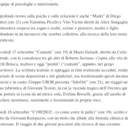
équipe di psicologhe e nutrizioniste.
profondo lavoro sulla psiche e sulle relazioni è anche “Madri” di Diego
uteri (ore 21) con Valentina Picello e Vito Vicino diretti da Alice Sinigaglia
atmosfera sospesa tra sogno e realtà, azione e pensiero, madre e figlio
ofondano in un inconscio che sembra collettivo, alla ricerca della loro storia
enticata.
coledì 17 settembre “Cantanti” (ore 19) di Mario Gelardi, diretto da Carlo
rude, con la consulenza tra gli altri di Roberto Saviano, s’ispira alla vita de
telli Brusca, mafiosi e oggi “pentiti” (“cantanti”, appunto, nel gergo
avitoso). La scrittura teatrale si appoggia ai fatti realmente accaduti, rend
eriale di scena deposizioni e atti giudiziari, ma trasformando questi docum
poesia e in canto. Gruppo UROR presenta “SdisOrè” (ore 21), un viaggio ne
ua labirintica di Giovanni Testori, in cui la vicenda tragica dell’Orestea qui
e portata in scena da un’attrice sola, Evelina Rosselli, grazie all’ausilio di
chere mostruose, marionette e trasmutando la propria voce.
vedì 18 settembre “C19H28O2 - (o come avere le palle)” (ore 19), scritto e
etto da Giovanni Rampazzo, con un titolo che allude alla formula chimica de
osterone. Il viaggio di due giovani pescatori alla ricerca di una creatura