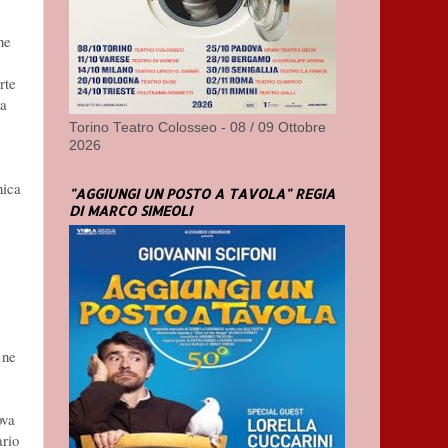
he
rte
sa
Torino Teatro Colosseo - 08 / 09 Ottobre
2026
nica
"AGGIUNGI UN POSTO A TAVOLA" REGIA
DI MARCO SIMEOLI
 ne
ova
ario