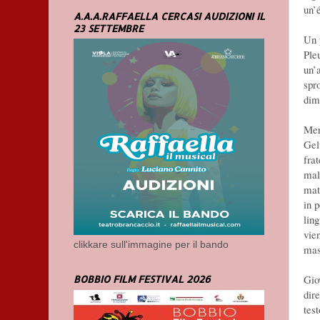
un’
A.A.A.RAFFAELLA CERCASI AUDIZIONI IL
23 SETTEMBRE
Un 
Ple
un’
spr
dim
Mer
Gelt
fra
mal
mat
in 
ling
vien
clikkare sull'immagine per il bando
mas
Gio
BOBBIO FILM FESTIVAL 2026
dir
test