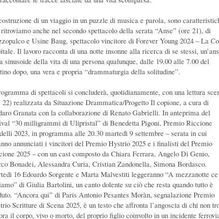
costruzione di un viaggio in un puzzle di musica e parola, sono caratteristic
 ritroviamo anche nel secondo spettacolo della serata “Anse” (ore 21), di
zopalco e Usine Baug, spettacolo vincitore di Forever Young 2024 – La Co
tale. Il lavoro racconta di una notte insonne alla ricerca di se stessi, un’an
la sinusoide della vita di una persona qualunque, dalle 19.00 alle 7.00 del
tino dopo, una vera e propria “drammaturgia della solitudine”.
programma di spettacoli si concluderà, quotidianamente, con una lettura sce
e 22) realizzata da Situazione Drammatica/Progetto Il copione, a cura di
daro Granata con la collaborazione di Renato Gabrielli. In anteprima del
tival “30 milligrammi di Ulipristal” di Benedetta Pigoni, Premio Riccione
delli 2023, in programma alle 20.30 martedì 9 settembre – serata in cui
anno annunciati i vincitori del Premio Hystrio 2025 e i finalisti del Premio
cione 2025 – con un cast composto da Chiara Ferrara, Angelo Di Genio,
co Bonadei, Alessandra Curia, Cristian Zandonella, Simona Bordasco.
tedì 16 Edoardo Sorgente e Marta Malvestiti leggeranno “A mezzanotte ce
iamo” di Giulia Bartolini, un canto dolente su ciò che resta quando tutto è
duto. “Ancora qui” di Paris Antonio Pesantes Moràn, segnalazione Premio
trio Scritture di Scena 2025, è un testo che affronta l’angoscia di chi non tr
ra il corpo, vivo o morto, del proprio figlio coinvolto in un incidente ferrovi