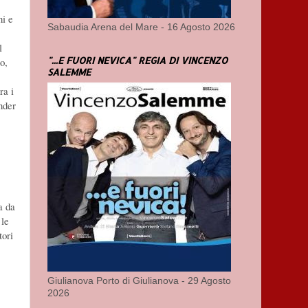
ni e
Sabaudia Arena del Mare - 16 Agosto 2026
l
"...E FUORI NEVICA" REGIA DI VINCENZO
o,
SALEMME
ra i
nder
a da
 le
tori
Giulianova Porto di Giulianova - 29 Agosto
2026