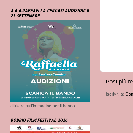
A.A.A.RAFFAELLA CERCASI AUDIZIONI IL
23 SETTEMBRE
Post più r
Iscriviti a:
Com
clikkare sull'immagine per il bando
BOBBIO FILM FESTIVAL 2026