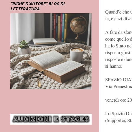
"RIGHE D'AUTORE" BLOG DI
LETTERATURA
Quand’è che u
fa, e anzi div
A fare da sfon
come quello de
ha lo Stato ne
risposta giust
risposte e dun
si hanno.
SPAZIO DI
Via Prenesti
venerdì ore 2
Lo Spazio Dia
(Supporter, S