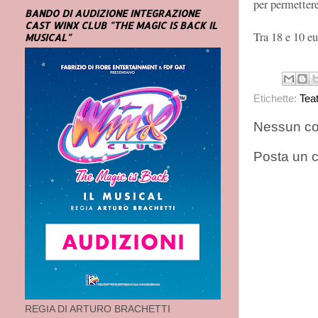
per permettere
BANDO DI AUDIZIONE INTEGRAZIONE
CAST WINX CLUB "THE MAGIC IS BACK IL
Tra 18 e 10 eu
MUSICAL"
Etichette:
Tea
Nessun c
Posta un
REGIA DI ARTURO BRACHETTI