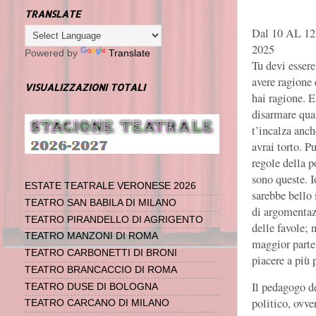
TRANSLATE
Dal 10 AL 12
2025
Powered by
Translate
Tu devi essere
avere ragione
VISUALIZZAZIONI TOTALI
hai ragione. E
disarmare qua
t’incalza anc
avrai torto. P
regole della p
sono queste. I
ESTATE TEATRALE VERONESE 2026
sarebbe bello 
TEATRO SAN BABILA DI MILANO
di argomentazi
TEATRO PIRANDELLO DI AGRIGENTO
delle favole;
n
TEATRO MANZONI DI ROMA
maggior parte
TEATRO CARBONETTI DI BRONI
piacere a più 
TEATRO BRANCACCIO DI ROMA
Il pedagogo de
TEATRO DUSE DI BOLOGNA
politico, ovve
TEATRO CARCANO DI MILANO