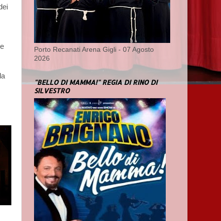
dei
 e
Porto Recanati Arena Gigli - 07 Agosto
2026
la
"BELLO DI MAMMA!" REGIA DI RINO DI
SILVESTRO