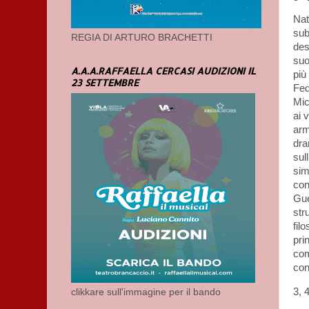
Nat
sub
REGIA DI ARTURO BRACHETTI
des
suo
A.A.A.RAFFAELLA CERCASI AUDIZIONI IL
più
23 SETTEMBRE
Fed
Mic
ai 
arm
dra
sul
sim
con
Gue
str
fil
pri
com
con
3, 
clikkare sull'immagine per il bando