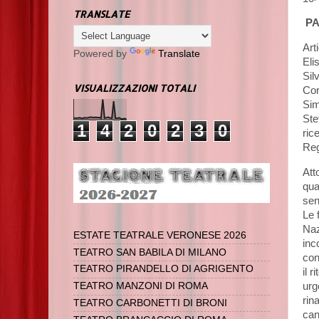
TRANSLATE
PA
Art
Powered by
Translate
Eli
Sil
VISUALIZZAZIONI TOTALI
Cor
Sim
Ste
1
4
2
0
2
3
0
ric
Reg
Att
qua
sen
Le 
Naz
ESTATE TEATRALE VERONESE 2026
inc
TEATRO SAN BABILA DI MILANO
con
TEATRO PIRANDELLO DI AGRIGENTO
il 
urge
TEATRO MANZONI DI ROMA
rin
TEATRO CARBONETTI DI BRONI
can