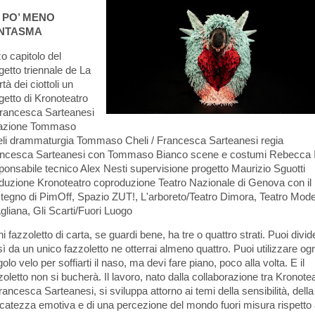
 PO’ MENO
NTASMA
zo capitolo del
getto triennale de La
rtà dei ciottoli un
getto di Kronoteatro
rancesca Sarteanesi
eazione Tommaso
li drammaturgia Tommaso Cheli / Francesca Sarteanesi regia
ncesca Sarteanesi con Tommaso Bianco scene e costumi Rebecca I
ponsabile tecnico Alex Nesti supervisione progetto Maurizio Sguotti
duzione Kronoteatro coproduzione Teatro Nazionale di Genova con il
tegno di PimOff, Spazio ZUT!, L'arboreto/Teatro Dimora, Teatro Mod
Agliana, Gli Scarti/Fuori Luogo
i fazzoletto di carta, se guardi bene, ha tre o quattro strati. Puoi divide
ì da un unico fazzoletto ne otterrai almeno quattro. Puoi utilizzare ogn
golo velo per soffiarti il naso, ma devi fare piano, poco alla volta. E il
zoletto non si bucherà. Il lavoro, nato dalla collaborazione tra Kronote
rancesca Sarteanesi, si sviluppa attorno ai temi della sensibilità, della
icatezza emotiva e di una percezione del mondo fuori misura rispetto 