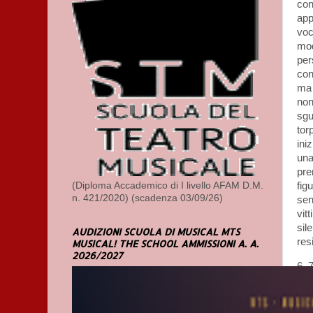
con
app
voc
mod
per
con
ma 
non
sgu
tor
ini
una
pre
(Diploma Accademico di I livello AFAM D.M.
fig
n. 421/2020) (scadenza 03/09/26)
sen
vit
sil
AUDIZIONI SCUOLA DI MUSICAL MTS
res
MUSICAL! THE SCHOOL AMMISSIONI A. A.
2026/2027
6, 
HO