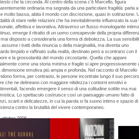
testo che la circonda. Al centro della scena c’è Marcello, figura
arentemente ordinaria ma segnata da una particolare fragilità: parla a
e molto bassa, abita il mondo con discrezione, quasi in sottrazione. 
alità di stare nelle relazioni che ha inevitabilmente influenzato la sua 
sonale, affettiva e lavorativa. Attraverso un flusso monologante intimo
tinuo, emerge il ritratto di un uomo consapevole della propria differen
mai disposto a considerarla una forma di debolezza. La sua sensibili
 assume i tratti della rinuncia o della marginalità, ma diventa uno
ardo limpido e raffinato sulla realtà, destinato però a scontrarsi con il
pore e la grossolanità del mondo circostante. Quella che appare
zialmente come una storia minima e fragile si apre progressivamente 
 dimensione emotiva più ampia e profonda. Nel racconto di Marcello
ndono forma, per contrasto, le persone incontrate lungo il suo percor
ure che ne delineano con maggiore nitidezza i contorni emotivi e
timentali, facendo emergere il senso di una solitudine sottile ma mai
timistica. Lo spettacolo costruisce così un paesaggio umano fatto di
enzi, scarti e delicatezze, in cui la parola si fa suono intimo e spazio di
istenza contro la brutalità del vivere contemporaneo.
7 ottobre 2006
TEL DALIDA