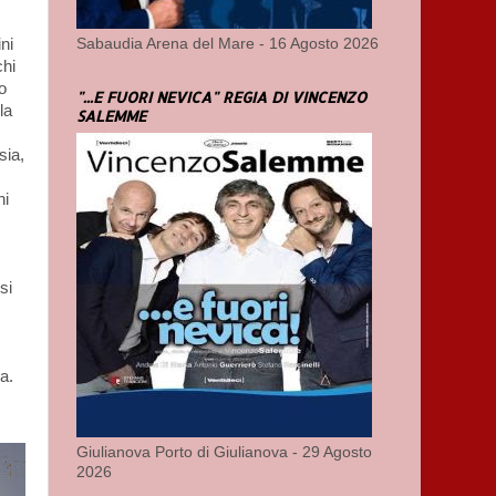
Sabaudia Arena del Mare - 16 Agosto 2026
ni
chi
o
"...E FUORI NEVICA" REGIA DI VINCENZO
la
SALEMME
sia,
ni
si
a.
Giulianova Porto di Giulianova - 29 Agosto
2026