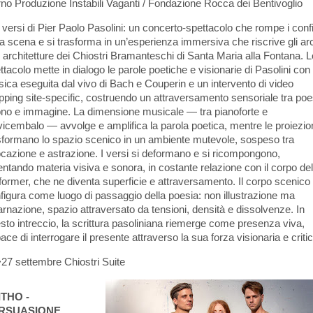
no Produzione Instabili Vaganti / Fondazione Rocca dei Bentivoglio
 versi di Pier Paolo Pasolini: un concerto-spettacolo che rompe i confi
la scena e si trasforma in un’esperienza immersiva che riscrive gli ar
e architetture dei Chiostri Bramanteschi di Santa Maria alla Fontana. L
ttacolo mette in dialogo le parole poetiche e visionarie di Pasolini con 
ica eseguita dal vivo di Bach e Couperin e un intervento di video
ping site-specific, costruendo un attraversamento sensoriale tra poe
no e immagine. La dimensione musicale — tra pianoforte e
vicembalo — avvolge e amplifica la parola poetica, mentre le proiezio
sformano lo spazio scenico in un ambiente mutevole, sospeso tra
cazione e astrazione. I versi si deformano e si ricompongono,
entando materia visiva e sonora, in costante relazione con il corpo del
former, che ne diventa superficie e attraversamento. Il corpo scenico 
figura come luogo di passaggio della poesia: non illustrazione ma
arnazione, spazio attraversato da tensioni, densità e dissolvenze. In
sto intreccio, la scrittura pasoliniana riemerge come presenza viva,
ace di interrogare il presente attraverso la sua forza visionaria e critic
27 settembre Chiostri Suite
ITHO -
RSUASIONE