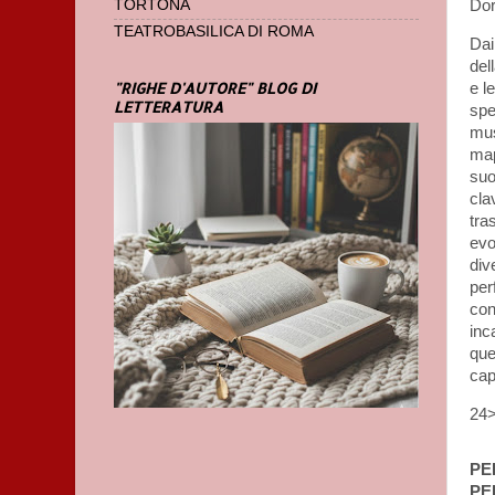
TORTONA
Dor
TEATROBASILICA DI ROMA
Dai
del
"RIGHE D'AUTORE" BLOG DI
e l
LETTERATURA
spe
mus
map
suo
cla
tra
evo
div
per
con
inc
que
cap
24>
PE
PE