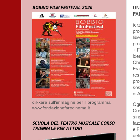
BOBBIO FILM FESTIVAL 2026
UN
FA
ter
pro
libe
pro
+ F
id
Che
Fra
res
pro
sos
di 
clikkare sull'immagine per il programma
Ogn
www.fondazionefarecinema.it
Cos
sin
SCUOLA DEL TEATRO MUSICALE CORSO
faz
TRIENNALE PER ATTORI
e F
del