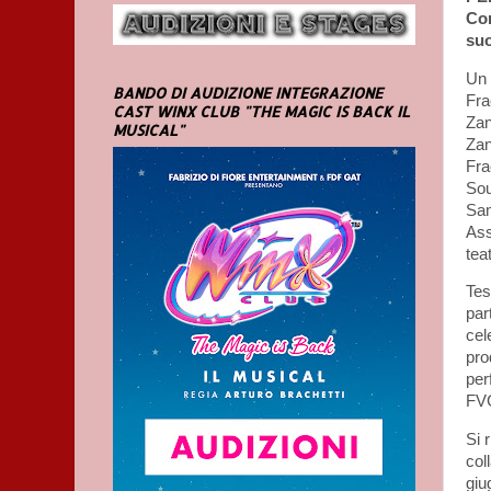
Con
su
Un 
BANDO DI AUDIZIONE INTEGRAZIONE
Fra
CAST WINX CLUB "THE MAGIC IS BACK IL
Zan
MUSICAL"
Zan
Fra
Sou
Sam
Ass
tea
Tes
par
cel
pro
per
FV
Si 
col
giu