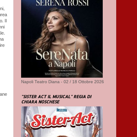
ni,
urea
. Il
nni
le.
na
ire
Napoli Teatro Diana - 02 / 18 Ottobre 2026
vane
"SISTER ACT IL MUSICAL" REGIA DI
CHIARA NOSCHESE