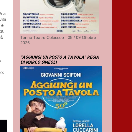
Una
vita
 e
za,
tà
Torino Teatro Colosseo - 08 / 09 Ottobre
2026
"AGGIUNGI UN POSTO A TAVOLA" REGIA
a
DI MARCO SIMEOLI
so: