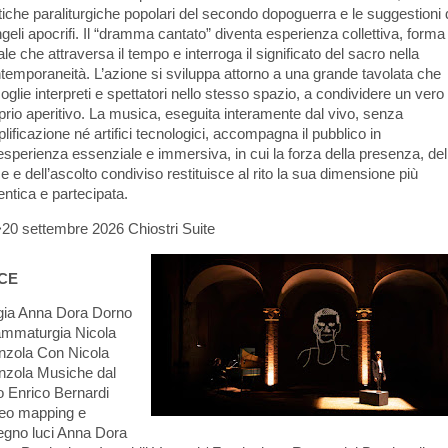
tiche paraliturgiche popolari del secondo dopoguerra e le suggestioni 
geli apocrifi. Il “dramma cantato” diventa esperienza collettiva, forma
uale che attraversa il tempo e interroga il significato del sacro nella
temporaneità. L’azione si sviluppa attorno a una grande tavolata che
oglie interpreti e spettatori nello stesso spazio, a condividere un vero
prio aperitivo. La musica, eseguita interamente dal vivo, senza
lificazione né artifici tecnologici, accompagna il pubblico in
esperienza essenziale e immersiva, in cui la forza della presenza, del
e e dell’ascolto condiviso restituisce al rito la sua dimensione più
entica e partecipata.
20 settembre 2026 Chiostri Suite
CE
ia Anna Dora Dorno
mmaturgia Nicola
nzola Con Nicola
nzola Musiche dal
o Enrico Bernardi
eo mapping e
egno luci Anna Dora