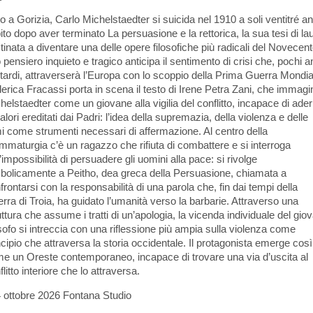
o a Gorizia, Carlo Michelstaedter si suicida nel 1910 a soli ventitré an
ito dopo aver terminato La persuasione e la rettorica, la sua tesi di la
tinata a diventare una delle opere filosofiche più radicali del Novecento
 pensiero inquieto e tragico anticipa il sentimento di crisi che, pochi a
 tardi, attraverserà l’Europa con lo scoppio della Prima Guerra Mondia
erica Fracassi porta in scena il testo di Irene Petra Zani, che immagi
helstaedter come un giovane alla vigilia del conflitto, incapace di ader
valori ereditati dai Padri: l’idea della supremazia, della violenza e delle
i come strumenti necessari di affermazione. Al centro della
mmaturgia c’è un ragazzo che rifiuta di combattere e si interroga
l’impossibilità di persuadere gli uomini alla pace: si rivolge
bolicamente a Peitho, dea greca della Persuasione, chiamata a
frontarsi con la responsabilità di una parola che, fin dai tempi della
rra di Troia, ha guidato l’umanità verso la barbarie. Attraverso una
uttura che assume i tratti di un’apologia, la vicenda individuale del gio
osofo si intreccia con una riflessione più ampia sulla violenza come
ncipio che attraversa la storia occidentale. Il protagonista emerge così
e un Oreste contemporaneo, incapace di trovare una via d’uscita al
flitto interiore che lo attraversa.
4 ottobre 2026 Fontana Studio