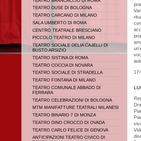
TEATRO BRANCACCIO DI ROMA
pra
TEATRO DUSE DI BOLOGNA
Van
TEATRO CARCANO DI MILANO
rit
SALA UMBERTO DI ROMA
con
acc
CENTRO TEATRALE BRESCIANO
pro
PICCOLO TEATRO DI MILANO
amp
TEATRO SOCIALE DELIA CAJELLI DI
un’
BUSTO ARSIZIO
voc
TEATRO SISTINA DI ROMA
aut
TEATRO COCCIA DI NOVARA
17>
TEATRO SOCIALE DI STRADELLA
TEATRO FONTANA DI MILANO
LU
TEATRO COMUNALE ABBADO DI
FERRARA
Reg
TEATRO CELEBRAZIONI DI BOLOGNA
Dra
MTM MANIFATTURE TEATRALI MILANESI
Pia
TEATRO BINARIO 7 DI MONZA
Pia
TEATRO DINO CROCCO DI OVADA
viv
Vid
TEATRO CARLO FELICE DI GENOVA
dis
ANTICIPAZIONI TEATRO CIVICO DI