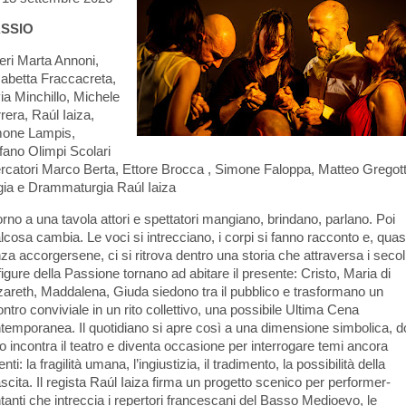
SSIO
ieri Marta Annoni,
sabetta Fraccacreta,
via Minchillo, Michele
rera, Raúl Iaiza,
one Lampis,
fano Olimpi Scolari
ercatori Marco Berta, Ettore Brocca , Simone Faloppa, Matteo Gregott
ia e Drammaturgia Raúl Iaiza
orno a una tavola attori e spettatori mangiano, brindano, parlano. Poi
lcosa cambia. Le voci si intrecciano, i corpi si fanno racconto e, quas
za accorgersene, ci si ritrova dentro una storia che attraversa i secoli
figure della Passione tornano ad abitare il presente: Cristo, Maria di
areth, Maddalena, Giuda siedono tra il pubblico e trasformano un
ontro conviviale in un rito collettivo, una possibile Ultima Cena
temporanea. Il quotidiano si apre così a una dimensione simbolica, 
rito incontra il teatro e diventa occasione per interrogare temi ancora
nti: la fragilità umana, l’ingiustizia, il tradimento, la possibilità della
ascita. Il regista Raúl Iaiza firma un progetto scenico per performer-
tanti che intreccia i repertori francescani del Basso Medioevo, le