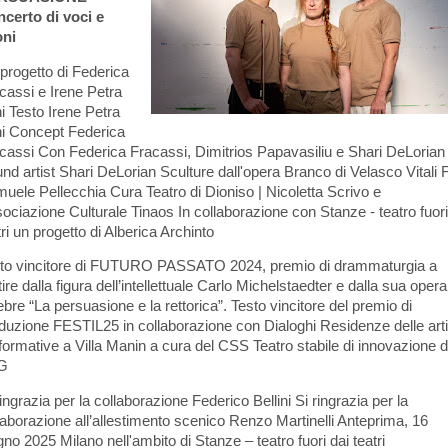
certo di voci e
oni
progetto di Federica
cassi e Irene Petra
i Testo Irene Petra
i Concept Federica
cassi Con Federica Fracassi, Dimitrios Papavasiliu e Shari DeLorian
nd artist Shari DeLorian Sculture dall'opera Branco di Velasco Vitali 
uele Pellecchia Cura Teatro di Dioniso | Nicoletta Scrivo e
ociazione Culturale Tinaos In collaborazione con Stanze - teatro fuori
tri un progetto di Alberica Archinto
to vincitore di FUTURO PASSATO 2024, premio di drammaturgia a
tire dalla figura dell’intellettuale Carlo Michelstaedter e dalla sua opera
ebre “La persuasione e la rettorica”. Testo vincitore del premio di
duzione FESTIL25 in collaborazione con Dialoghi Residenze delle arti
formative a Villa Manin a cura del CSS Teatro stabile di innovazione d
G
ringrazia per la collaborazione Federico Bellini Si ringrazia per la
laborazione all’allestimento scenico Renzo Martinelli Anteprima, 16
gno 2025 Milano nell'ambito di Stanze – teatro fuori dai teatri