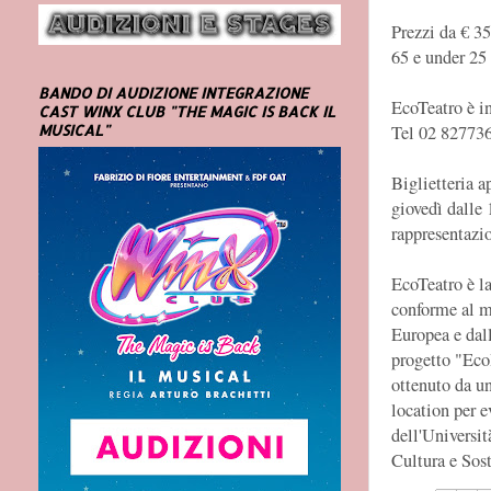
Prezzi da € 3
65 e under 25
BANDO DI AUDIZIONE INTEGRAZIONE
EcoTeatro è i
CAST WINX CLUB "THE MAGIC IS BACK IL
Tel 02 82773
MUSICAL"
Biglietteria a
giovedì dalle 
rappresentazi
EcoTeatro è la
conforme al m
Europea e dal
progetto "Eco
ottenuto da un
location per e
dell'Universi
Cultura e Sos