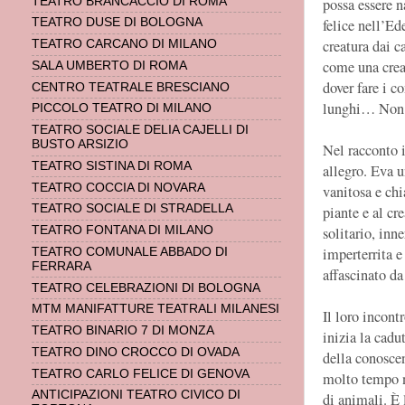
TEATRO BRANCACCIO DI ROMA
possa essere n
felice nell’E
TEATRO DUSE DI BOLOGNA
creatura dai 
TEATRO CARCANO DI MILANO
come una creat
SALA UMBERTO DI ROMA
dover fare i c
CENTRO TEATRALE BRESCIANO
lunghi… Non 
PICCOLO TEATRO DI MILANO
TEATRO SOCIALE DELIA CAJELLI DI
BUSTO ARSIZIO
Nel racconto 
TEATRO SISTINA DI ROMA
allegro. Eva 
TEATRO COCCIA DI NOVARA
vanitosa e chi
TEATRO SOCIALE DI STRADELLA
piante e al cr
TEATRO FONTANA DI MILANO
solitario, inn
imperterrita 
TEATRO COMUNALE ABBADO DI
FERRARA
affascinato d
TEATRO CELEBRAZIONI DI BOLOGNA
MTM MANIFATTURE TEATRALI MILANESI
Il loro incont
TEATRO BINARIO 7 DI MONZA
inizia la cadu
TEATRO DINO CROCCO DI OVADA
della conoscen
TEATRO CARLO FELICE DI GENOVA
molto tempo n
ANTICIPAZIONI TEATRO CIVICO DI
di animali. È 