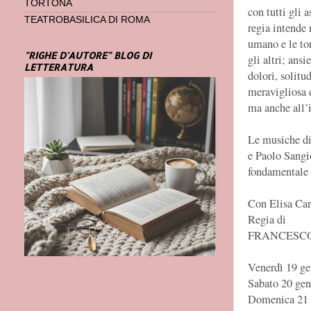
TORTONA
con tutti gli 
TEATROBASILICA DI ROMA
regia intende 
umano e le tor
"RIGHE D'AUTORE" BLOG DI
gli altri; ansi
LETTERATURA
dolori, solitu
meravigliosa d
ma anche all’i
Le musiche di 
e Paolo Sangi
fondamentale 
Con Elisa Car
Regia di
FRANCESC
Venerdì 19 ge
Sabato 20 gen
Domenica 21 