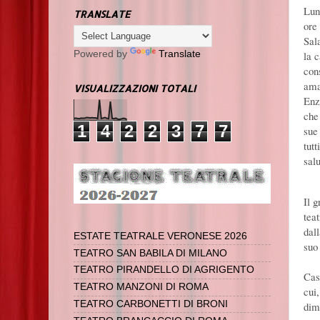
Lun
TRANSLATE
ore 
Sala
Powered by
Translate
la 
con
ama
VISUALIZZAZIONI TOTALI
Enz
che
1
4
2
2
3
7
7
sue 
tutt
salu
Il 
tea
dall
ESTATE TEATRALE VERONESE 2026
suo 
TEATRO SAN BABILA DI MILANO
TEATRO PIRANDELLO DI AGRIGENTO
Cas
TEATRO MANZONI DI ROMA
cui,
TEATRO CARBONETTI DI BRONI
dim