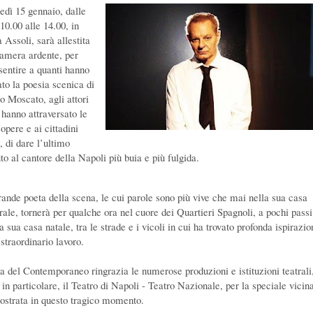
edì 15 gennaio, dalle
10.00 alle 14.00, in
 Assoli, sarà allestita
camera ardente, per
sentire a quanti hanno
to la poesia scenica di
o Moscato, agli attori
 hanno attraversato le
opere e ai cittadini
i, di dare l’ultimo
to al cantore della Napoli più buia e più fulgida.
grande poeta della scena, le cui parole sono più vive che mai nella sua casa
trale, tornerà per qualche ora nel cuore dei Quartieri Spagnoli, a pochi passi
a sua casa natale, tra le strade e i vicoli in cui ha trovato profonda ispirazio
straordinario lavoro.
a del Contemporaneo ringrazia le numerose produzioni e istituzioni teatrali,
 in particolare, il Teatro di Napoli - Teatro Nazionale, per la speciale vici
ostrata in questo tragico momento.