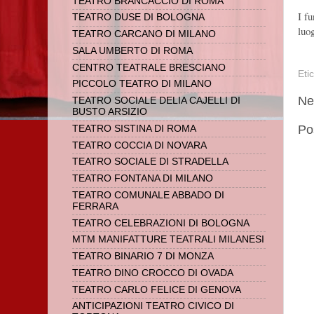
TEATRO BRANCACCIO DI ROMA
I f
TEATRO DUSE DI BOLOGNA
luog
TEATRO CARCANO DI MILANO
SALA UMBERTO DI ROMA
CENTRO TEATRALE BRESCIANO
Eti
PICCOLO TEATRO DI MILANO
Ne
TEATRO SOCIALE DELIA CAJELLI DI
BUSTO ARSIZIO
Po
TEATRO SISTINA DI ROMA
TEATRO COCCIA DI NOVARA
TEATRO SOCIALE DI STRADELLA
TEATRO FONTANA DI MILANO
TEATRO COMUNALE ABBADO DI
FERRARA
TEATRO CELEBRAZIONI DI BOLOGNA
MTM MANIFATTURE TEATRALI MILANESI
TEATRO BINARIO 7 DI MONZA
TEATRO DINO CROCCO DI OVADA
TEATRO CARLO FELICE DI GENOVA
ANTICIPAZIONI TEATRO CIVICO DI