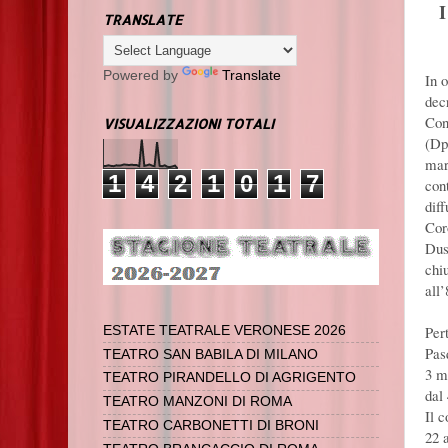
TRANSLATE
Powered by
Translate
In 
dec
Con
VISUALIZZAZIONI TOTALI
(Dp
mar
1
4
2
1
0
1
7
con
diff
Cor
Dus
chi
all
Per
ESTATE TEATRALE VERONESE 2026
Pas
TEATRO SAN BABILA DI MILANO
3 ma
TEATRO PIRANDELLO DI AGRIGENTO
dal
TEATRO MANZONI DI ROMA
Il 
TEATRO CARBONETTI DI BRONI
22 