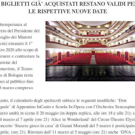
I BIGLIETTI GIÀ' ACQUISTATI RESTANO VALIDI PE
LE RISPETTIVE NUOVE DATE
ottemperanza al
reto del Presidente del
siglio dei Ministri
cm) emanato il 1°
zo 2020 allo scopo di
tenere e contrastare la
usione del
onavirus, il Teatro
e di Bologna resta
uso al pubblico fino
’8 marzo compreso.
tanto, il calendario degli spettacoli subisce le seguenti modifiche: ‘Don
quale’ di Appennino InCanto e Scuola In Opera con l’Orchestra Senzaspine
rzo andrà in scena il 20 maggio (in doppia replica, alle ore 18 e alle 21); sl
 4 marzo al 7 aprile (ore 21) ‘Alice in Wonderland’ del Circus-Theatre Elys
concerto ‘Stasera gioco in casa’ di Gianni Morandi del 5 marzo è posticipato
aprile, (ore 21). Rinviato dall’11 marzo al 5 maggio (ore 21) anche ‘DNA –