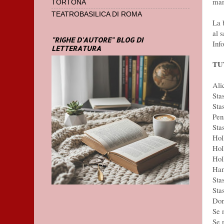
man
TORTONA
TEATROBASILICA DI ROMA
La 
al s
"RIGHE D'AUTORE" BLOG DI
Info
LETTERATURA
TU
Ali
Sta
Sta
Pen
Sta
Hol
Hol
Hol
Ham
Sta
Sta
Don
Se 
Se 