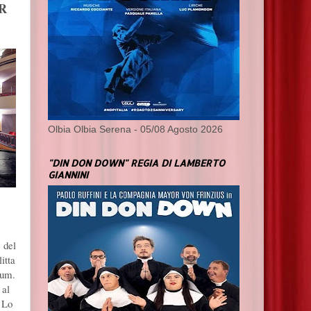
R
Olbia Olbia Serena - 05/08 Agosto 2026
"DIN DON DOWN" REGIA DI LAMBERTO
GIANNINI
 del
itta
ium.
 al
 Lo