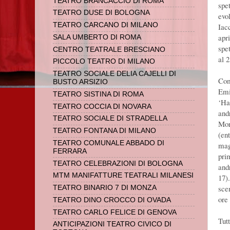
TEATRO BRANCACCIO DI ROMA
spe
TEATRO DUSE DI BOLOGNA
evo
TEATRO CARCANO DI MILANO
Iac
apr
SALA UMBERTO DI ROMA
spe
CENTRO TEATRALE BRESCIANO
al 2
PICCOLO TEATRO DI MILANO
TEATRO SOCIALE DELIA CAJELLI DI
Com
BUSTO ARSIZIO
Emi
TEATRO SISTINA DI ROMA
‘Ha
TEATRO COCCIA DI NOVARA
andr
TEATRO SOCIALE DI STRADELLA
Mor
TEATRO FONTANA DI MILANO
(ent
TEATRO COMUNALE ABBADO DI
mag
FERRARA
pri
TEATRO CELEBRAZIONI DI BOLOGNA
and
MTM MANIFATTURE TEATRALI MILANESI
17)
scen
TEATRO BINARIO 7 DI MONZA
ore 
TEATRO DINO CROCCO DI OVADA
TEATRO CARLO FELICE DI GENOVA
Tutt
ANTICIPAZIONI TEATRO CIVICO DI