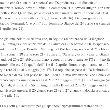
ttacolo che fa suonare la scienza’ con Deproducers ed il filosofo ed
luzionista Telmo Pievani. Infine, la commedia ‘Hollywood Burger’ con Enz
chetti e Pino Quartullo, prevista dal 6 all’8 marzo, andrà in scena dal 24 al 
ile (venerdì e sabato alle ore 21, domenica alle 16). Di conseguenza, lo
ttacolo ‘Pensami, Giacomì!’ con Tommaso Bianco del 24 aprile sarà antici
1 aprile (ore 21).
e già annunciato, si ricorda che, in seguito all’ordinanza della Regione
lia-Romagna e del Ministero della Salute del 23 febbraio 2020, lo spettacol
mlet’ con Giorgio Pasotti e Mariangela D’Abbraccio, sospeso il 24 febbraio
à in scena il 28 aprile (ore 21). I concerti ‘Stasera gioco in casa’ di Gianni
andi del 26 e 27 febbraio saranno recuperati rispettivamente l’8 e il 9 april
rambi alle ore 21); quelli dell’11 e il 12 aprile slittano rispettivamente al 2
gio (ore 21) e al 3 maggio (ore 17). Le repliche sospese dal 28 febbraio al
mo marzo di ‘Se non posso ballare…non è la mia rivoluzione’ con Lella Co
ranno rispettivamente in scena il 21 e 22 maggio (ore 21) e il 23 maggio (o
. Quindi, il musical ‘City of Angels’ della Bsmt del 22 e 23 maggio andrà i
a, rispettivamente, il 26 giugno (ore 21) e il 27 giugno (in doppia replica, a
16 e alle 21).
i i biglietti già acquistati per gli spettacoli riprogrammati restano validi,