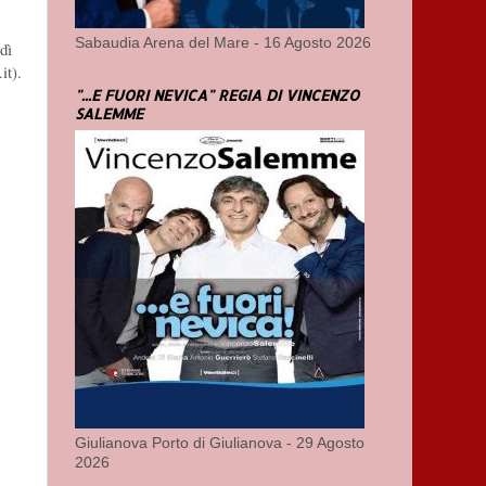
Sabaudia Arena del Mare - 16 Agosto 2026
dì
it).
"...E FUORI NEVICA" REGIA DI VINCENZO
SALEMME
Giulianova Porto di Giulianova - 29 Agosto
2026