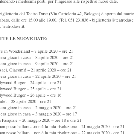
tenendo i medesimi posti, per l’ingresso alle rispettive nuove date.
biglietteria del Teatro Duse (Via Cartoleria 42, Bologna) è aperta dal marte
abato, dalle ore 15.00 alle 19.00. (Tel. 051 231836 - biglietteria@teatroduse.
: teatroduse.it.
TTE LE NUOVE DATE:
ce in Wonderland – 7 aprile 2020 – ore 21
sera gioco in casa – 8 aprile 2020 – ore 21
sera gioco in casa – 9 aprile 2020 – ore 21
saci, Giacomì! – 21 aprile 2020 – ore 21
sera gioco in casa – 22 aprile 2020 – ore 21
lywood Burger – 24 aprile – ore 21
lywood Burger – 25 aprile – ore 21
lywood Burger – 26 aprile – ore 16
let – 28 aprile 2020 - ore 21
sera gioco in casa – 2 maggio 2020 – ore 21
sera gioco in casa – 3 maggio 2020 – ore 17
 Pasquale – 20 maggio 2020 – ore 18 e ore 21
non posso ballare…non è la mia rivoluzione – 21 maggio 2020 - ore 21
non posso ballare…non è la mia rivoluzione – 22 maggio 2020 - ore 21