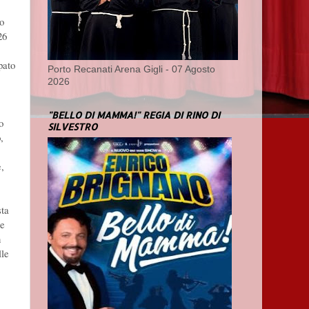
o
26
pato
Porto Recanati Arena Gigli - 07 Agosto
2026
"BELLO DI MAMMA!" REGIA DI RINO DI
o
SILVESTRO
,
e,
sta
re
n
lle