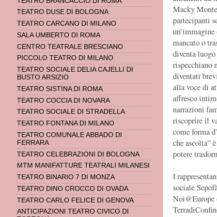
TEATRO BRANCACCIO DI ROMA
Macky Montell
TEATRO DUSE DI BOLOGNA
partecipanti s
TEATRO CARCANO DI MILANO
un’immagine o
SALA UMBERTO DI ROMA
mancato o tras
CENTRO TEATRALE BRESCIANO
diventa luogo 
PICCOLO TEATRO DI MILANO
rispecchiano n
TEATRO SOCIALE DELIA CAJELLI DI
diventati brev
BUSTO ARSIZIO
alla voce di at
TEATRO SISTINA DI ROMA
affresco intim
TEATRO COCCIA DI NOVARA
narrazioni fam
TEATRO SOCIALE DI STRADELLA
riscoprire il 
TEATRO FONTANA DI MILANO
come forma d’a
TEATRO COMUNALE ABBADO DI
che ascolta” è
FERRARA
potere trasfor
TEATRO CELEBRAZIONI DI BOLOGNA
MTM MANIFATTURE TEATRALI MILANESI
I rappresentan
TEATRO BINARIO 7 DI MONZA
sociale Sepofà
TEATRO DINO CROCCO DI OVADA
Noi@Europe e
TEATRO CARLO FELICE DI GENOVA
TerradiConfine
ANTICIPAZIONI TEATRO CIVICO DI