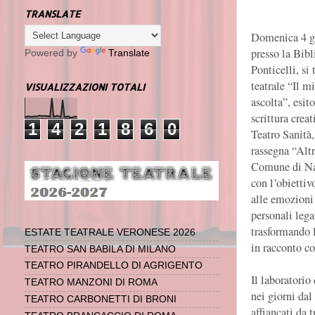
TRANSLATE
Domenica 4 ge
presso la Bib
Powered by
Translate
Ponticelli, si 
teatrale “Il m
VISUALIZZAZIONI TOTALI
ascolta”, esit
scrittura cre
1
4
2
1
8
6
0
Teatro Sanità,
rassegna “Alt
Comune di Nap
con l’obiettivo
alle emozioni 
personali lega
trasformando 
ESTATE TEATRALE VERONESE 2026
in racconto co
TEATRO SAN BABILA DI MILANO
TEATRO PIRANDELLO DI AGRIGENTO
Il laboratorio 
TEATRO MANZONI DI ROMA
nei giorni dal
TEATRO CARBONETTI DI BRONI
affiancati da