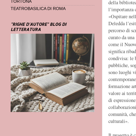
della bibliote
TORTONA
l’importanza 
TEATROBASILICA DI ROMA
«Ospitare nel
Deledda l’esit
"RIGHE D'AUTORE" BLOG DI
LETTERATURA
percorso di scr
curato da una 
come il Nuovo
significa riba
condivisa: le 
pubbliche, sop
sono luoghi vi
contemporanei e
formazione art
valore ai terr
di espressione
collaborazioni
comunità, che 
culturali».
Il progetto è