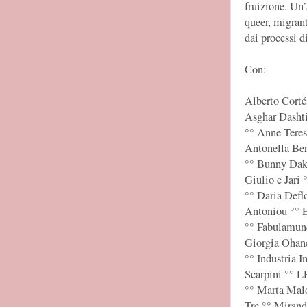
fruizione. Un’
queer, migrant
dai processi d
Con:
Alberto Corté
Asghar Dash
°° Anne Tere
Antonella Ber
°° Bunny Dak
Giulio e Jari
°° Daria Defl
Antoniou °° E
°° Fabulamund
Giorgia Ohan
°° Industria I
Scarpini °° 
°° Marta Malo
Tre °° Mirand