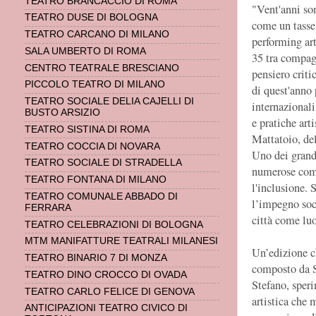
TEATRO BRANCACCIO DI ROMA
"Vent'anni so
TEATRO DUSE DI BOLOGNA
come un tasse
TEATRO CARCANO DI MILANO
performing ar
SALA UMBERTO DI ROMA
35 tra compagn
CENTRO TEATRALE BRESCIANO
pensiero criti
PICCOLO TEATRO DI MILANO
di quest'anno 
TEATRO SOCIALE DELIA CAJELLI DI
internazionali
BUSTO ARSIZIO
e pratiche art
TEATRO SISTINA DI ROMA
Mattatoio, del
TEATRO COCCIA DI NOVARA
Uno dei grandi
TEATRO SOCIALE DI STRADELLA
numerose comu
TEATRO FONTANA DI MILANO
l'inclusione. 
TEATRO COMUNALE ABBADO DI
l’impegno soci
FERRARA
città come luo
TEATRO CELEBRAZIONI DI BOLOGNA
MTM MANIFATTURE TEATRALI MILANESI
Un’edizione ch
TEATRO BINARIO 7 DI MONZA
composto da S
TEATRO DINO CROCCO DI OVADA
Stefano, sper
TEATRO CARLO FELICE DI GENOVA
artistica che 
ANTICIPAZIONI TEATRO CIVICO DI