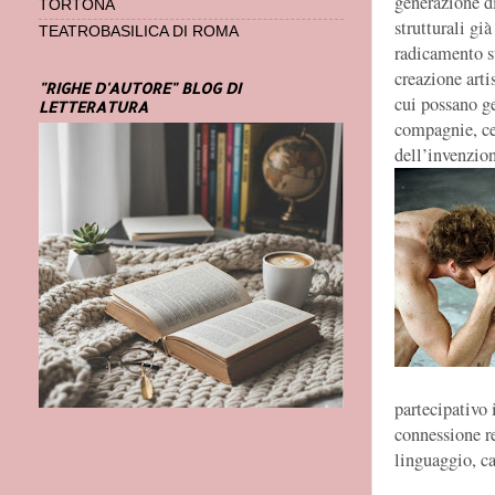
generazione di
TORTONA
strutturali già
TEATROBASILICA DI ROMA
radicamento su
creazione arti
"RIGHE D'AUTORE" BLOG DI
cui possano ge
LETTERATURA
compagnie, cen
dell’invenzio
partecipativo
connessione re
linguaggio, car