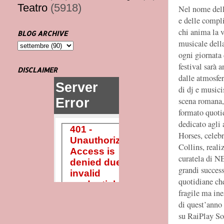
Teatro
(5918)
Nel nome dell
e delle compl
chi anima la v
BLOG ARCHIVE
musicale della
ogni giornata 
festival sarà 
DISCLAIMER
dalle atmosfe
di dj e musici
scena romana,
formato quoti
dedicato agli 
Horses, celebr
Collins, reali
curatela di NE
grandi success
quotidiane che
fragile ma ine
di quest’anno
su RaiPlay So