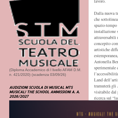
lavoro.
Dalla nuova t
che sottolinea
spazio-tempo d
installazione 
attraversabili
concepito come
artistiche dif
estemporanea, 
Antonella Ber
sperimentale d
(Diploma Accademico di I livello AFAM D.M.
l’accessibilit
n. 421/2020) (scadenza 03/09/26)
Land dell’arti
tramuterà gli 
AUDIZIONI SCUOLA DI MUSICAL MTS
visitabile dal 
MUSICAL! THE SCHOOL AMMISSIONI A. A.
2026/2027
ricerca sul “l
costruite da p
promuove la s
condividere ap