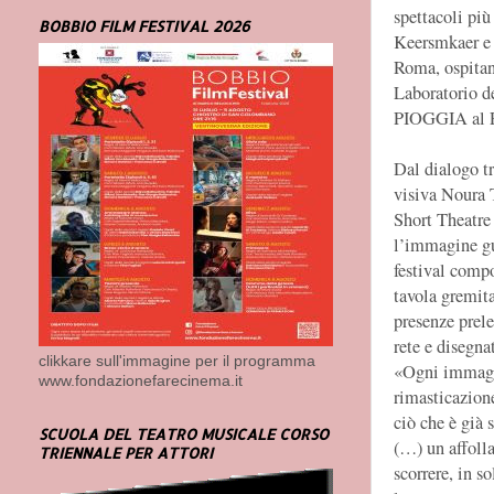
spettacoli più
BOBBIO FILM FESTIVAL 2026
Keersmkaer e 
Roma, ospitand
Laboratorio de
PIOGGIA al P
Dal dialogo tr
visiva Noura 
Short Theatre
l’immagine gu
festival comp
tavola gremita
presenze prele
rete e disegna
clikkare sull'immagine per il programma
«Ogni immagi
www.fondazionefarecinema.it
rimasticazione
ciò che è già 
SCUOLA DEL TEATRO MUSICALE CORSO
(…) un affoll
TRIENNALE PER ATTORI
scorrere, in so