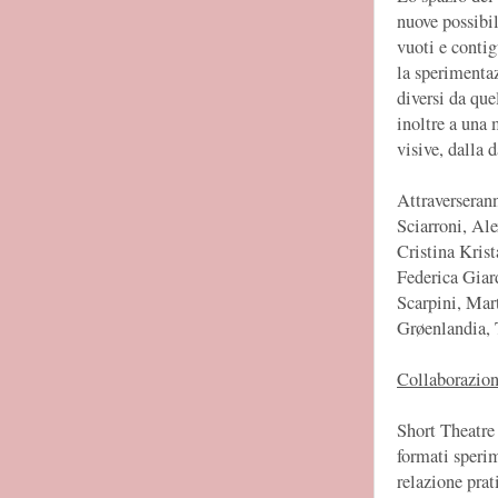
nuove possibil
vuoti e contig
la sperimentaz
diversi da que
inoltre a una 
visive, dalla 
Attraverseran
Sciarroni, Al
Cristina Krist
Federica Giar
Scarpini, Mar
Grøenlandia, 
Collaborazion
Short Theatre
formati sperim
relazione prat