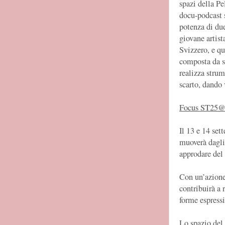
spazi della Pe
docu-podcast s
potenza di due
giovane artist
Svizzero, e q
composta da s
realizza strum
scarto, dando 
Focus ST25@E
Il 13 e 14 set
muoverà dagli 
approdare del
Con un’azione 
contribuirà a 
forme espressi
Lo spazio del 