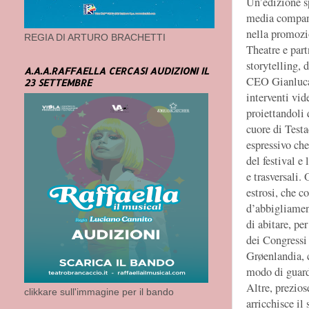
Un’edizione sp
media compan
nella promozi
REGIA DI ARTURO BRACHETTI
Theatre e part
storytelling, 
A.A.A.RAFFAELLA CERCASI AUDIZIONI IL
CEO Gianluca 
23 SETTEMBRE
interventi vid
proiettandoli
cuore di Testa
espressivo che
del festival e
e trasversali.
estrosi, che c
d’abbigliamen
di abitare, pe
dei Congressi 
Grøenlandia, 
modo di guarda
Altre, prezio
clikkare sull'immagine per il bando
arricchisce il