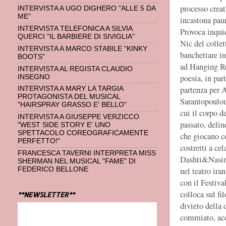
processo creat
INTERVISTA A UGO DIGHERO "ALLE 5 DA
ME"
incastona paur
INTERVISTA TELEFONICA A SILVIA
Provoca inquie
QUERCI "IL BARBIERE DI SIVIGLIA"
Nic del collet
INTERVISTA A MARCO STABILE "KINKY
banchettare in
BOOTS"
ad Hanging Ro
INTERVISTA AL REGISTA CLAUDIO
poesia, in par
INSEGNO
partenza per Ά
INTERVISTA A MARY LA TARGIA
PROTAGONISTA DEL MUSICAL
Sarantopoulou 
"HAIRSPRAY GRASSO E' BELLO"
cui il corpo d
INTERVISTA A GIUSEPPE VERZICCO
passato, delin
"WEST SIDE STORY E' UNO
SPETTACOLO COREOGRAFICAMENTE
che giocano co
PERFETTO!"
costretti a ce
FRANCESCA TAVERNI INTERPRETA MISS
Dashti&Nasim 
SHERMAN NEL MUSICAL "FAME" DI
FEDERICO BELLONE
nel teatro ira
con il Festiv
colloca sul fi
**NEWSLETTER**
divieto della 
commiato, acc