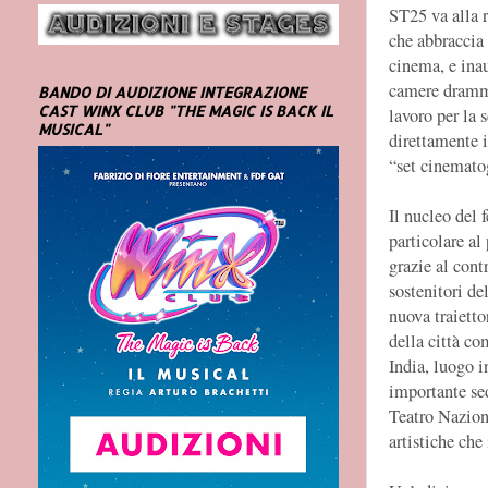
ST25 va alla r
che abbraccia 
cinema, e inau
camere dramma
BANDO DI AUDIZIONE INTEGRAZIONE
CAST WINX CLUB "THE MAGIC IS BACK IL
lavoro per la 
MUSICAL"
direttamente i
“set cinematog
Il nucleo del 
particolare al
grazie al cont
sostenitori de
nuova traietto
della città co
India, luogo i
importante sed
Teatro Naziona
artistiche che