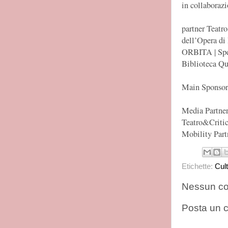
in collaboraz
partner Teatr
dell’Opera di
ORBITA | Spel
Biblioteca Qu
Main Sponsor
Media Partne
Teatro&Criti
Mobility Part
Etichette:
Cul
Nessun c
Posta un