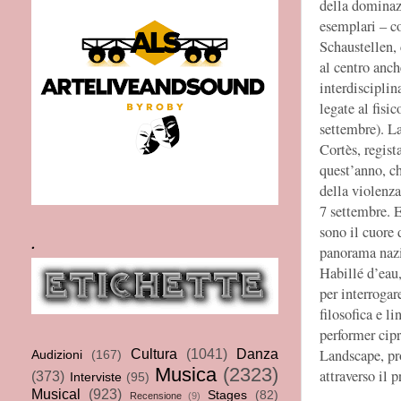
della dominazi
esemplari – c
Schaustellen, 
al centro anc
interdisciplin
legate al fisi
settembre). La
Cortès, regist
quest’anno, ch
della violenza
7 settembre. E
sono il cuore d
.
panorama nazi
Habillé d’eau,
per interrogar
filosofica e l
performer cipr
Cultura
(1041)
Danza
Landscape, pr
Audizioni
(167)
Musica
(2323)
attraverso il 
(373)
Interviste
(95)
Musical
(923)
Stages
(82)
Recensione
(9)