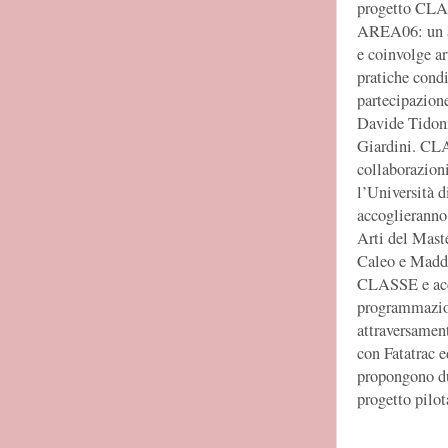
progetto CLAS
AREA06: un am
e coinvolge art
pratiche cond
partecipazione
Davide Tidoni
Giardini. CLA
collaborazioni
l’Università 
accoglieranno 
Arti del Maste
Caleo e Madda
CLASSE e acco
programmazion
attraversament
con Fatatrac e
propongono du
progetto pilot