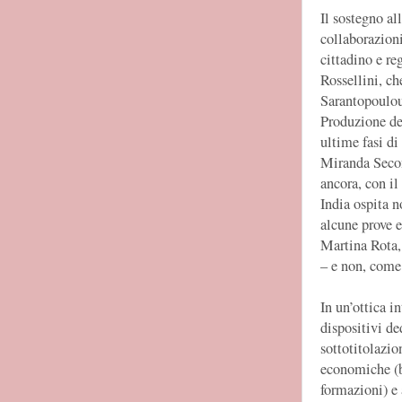
Il sostegno al
collaborazioni
cittadino e r
Rossellini, che
Sarantopoulou
Produzione de
ultime fasi di
Miranda Secon
ancora, con il
India ospita 
alcune prove e 
Martina Rota,
– e non, come
In un’ottica i
dispositivi ded
sottotitolazio
economiche (bi
formazioni) e 