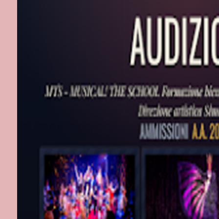
dialogo con le 
operatrici cu
possa nutrire 
saranno Caroli
selezionata d
Voices.
Il programma d
componendo un
generi e lingu
Keersmaeker e
India che fa d
un dialogo tra 
contemporanea
lavori della 
settembre) e B
cui il regista
allo statuto d
degli archivi.