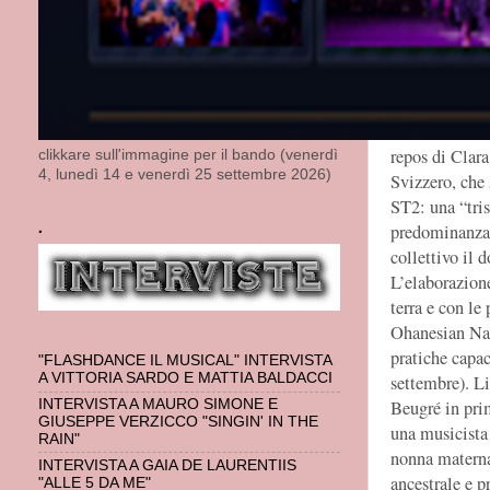
produzione di
Cartier di Par
performance mu
tradizione cor
immaginario pr
di diversi/e ar
repos di Clara
clikkare sull'immagine per il bando (venerdì
4, lunedì 14 e venerdì 25 settembre 2026)
Svizzero, che 
ST2: una “tris
.
predominanza d
collettivo il 
L’elaborazione
terra e con le
Ohanesian Nard
pratiche capac
"FLASHDANCE IL MUSICAL" INTERVISTA
A VITTORIA SARDO E MATTIA BALDACCI
settembre). L
INTERVISTA A MAURO SIMONE E
Beugré in pri
GIUSEPPE VERZICCO "SINGIN' IN THE
una musicista 
RAIN"
nonna materna
INTERVISTA A GAIA DE LAURENTIIS
ancestrale e p
"ALLE 5 DA ME"