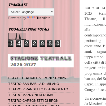
TRANSLATE
Dal 5 al 14 
2025 torn
Theatre, il
Powered by
Translate
internazional
alla cre
VISUALIZZAZIONI TOTALI
contemporan
performing 
1
4
2
2
9
8
0
quest’anno fe
anni, segn
tappa simbolic
della città di
progetti artis
programma ch
battute, del S
ESTATE TEATRALE VERONESE 2026
Cipro, Filipp
TEATRO SAN BABILA DI MILANO
Congo, oltre c
TEATRO PIRANDELLO DI AGRIGENTO
TEATRO MANZONI DI ROMA
Un riconoscime
TEATRO CARBONETTI DI BRONI
da Massimilia