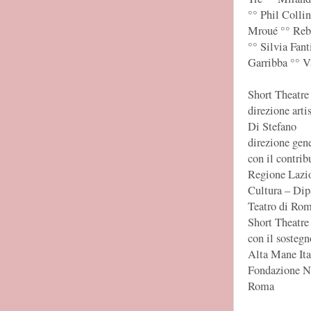
°° Phil Coll
Mroué °° Reb
°° Silvia Fant
Garribba °° V
Short Theatre
direzione arti
Di Stefano
direzione gen
con il contri
Regione Lazio
Cultura – Dip
Teatro di Ro
Short Theatre
con il sosteg
Alta Mane Ita
Fondazione Nu
Roma