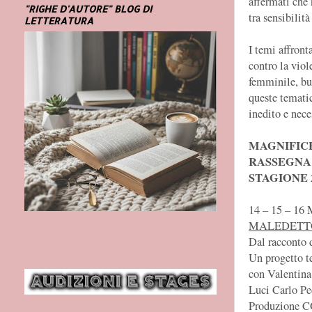
affermati che 
"RIGHE D'AUTORE" BLOG DI
tra sensibilità
LETTERATURA
I temi affront
contro la viole
femminile, bu
queste temati
inedito e neces
MAGNIFIC
RASSEGNA
STAGIONE 2
14 – 15 – 1
MALEDETTO
Dal racconto 
Un progetto t
con Valentina
Luci Carlo Pe
Produzione