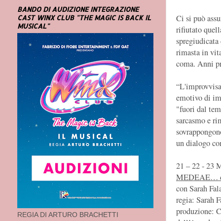
BANDO DI AUDIZIONE INTEGRAZIONE
Ci si può ass
CAST WINX CLUB "THE MAGIC IS BACK IL
MUSICAL"
rifiutato quel
spregiudicata
rimasta in vit
coma. Anni pr
“L'improvvisa 
emotivo di im
"fuori dal tem
sarcasmo e rim
sovrappongono
un dialogo co
21 – 22 - 2
MEDEAE… da 
con Sarah Fal
regia: Sarah 
produzione: C
REGIA DI ARTURO BRACHETTI