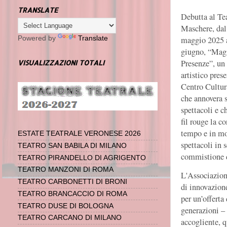
TRANSLATE
Debutta al Te
Maschere, dal
maggio 2025 
Powered by
Translate
giugno, “Mag
Presenze”, un
VISUALIZZAZIONI TOTALI
artistico pres
Centro Cultur
che annovera s
spettacoli e 
fil rouge la c
tempo
e in mo
ESTATE TEATRALE VERONESE 2026
spettacoli in 
TEATRO SAN BABILA DI MILANO
commistione d
TEATRO PIRANDELLO DI AGRIGENTO
TEATRO MANZONI DI ROMA
L'Associazion
TEATRO CARBONETTI DI BRONI
di innovazione
TEATRO BRANCACCIO DI ROMA
per un’offerta
TEATRO DUSE DI BOLOGNA
generazioni – 
TEATRO CARCANO DI MILANO
accogliente, q