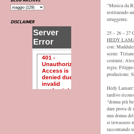
“Musica da Ri
restituendo un
struggente.
DISCLAIMER
25 – 26 – 2
HEDY LAM
con: Maddale
scene: Tizian
costumi: Ales
regia: Filippo
produzione: S
Hedy Lamarr: 
tardivo ricono
“donna più be
dare prova di 
una donna dell
si trovassero 
raccontando u