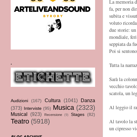
La memoria di 
fa, per non di
subita e vissut
voluto ricorda
due storie: un
mondiale, feri
seppiata da fu
Poi si senton
.
Tutta la narra
Sarà la colonn
vecchio tavolo
scatola, un le
Cultura
(1041)
Danza
Audizioni
(167)
Musica
(2323)
Al leggio il r
(373)
Interviste
(95)
Musical
(923)
Stages
(82)
Recensione
(9)
Teatro
(5918)
Al tavolo la s
un cipresso v
BLOG ARCHIVE