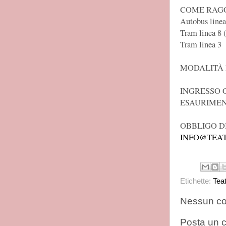
COME RAGG
Autobus line
Tram linea 8 
Tram linea 3
MODALITÀ 
INGRESSO 
ESAURIMEN
OBBLIGO DI
INFO@TEA
Etichette:
Tea
Nessun c
Posta un