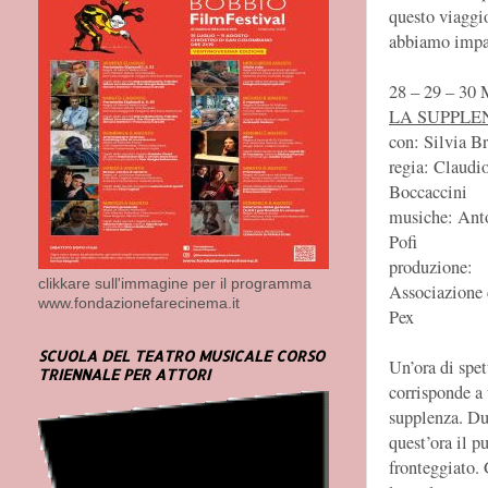
questo viaggio
abbiamo impar
28 – 29 – 3
LA SUPPLE
con: Silvia B
regia: Claudi
Boccaccini
musiche: Ant
Pofi
produzione:
clikkare sull'immagine per il programma
Associazione 
www.fondazionefarecinema.it
Pex
SCUOLA DEL TEATRO MUSICALE CORSO
Un’ora di spet
TRIENNALE PER ATTORI
corrisponde a 
supplenza. Du
quest’ora il pu
fronteggiato. 