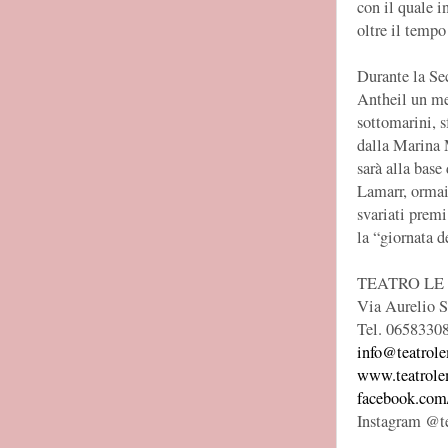
con il quale i
oltre il tempo
Durante la Se
Antheil un mec
sottomarini, s
dalla Marina M
sarà alla base
Lamarr, ormai 
svariati premi
la “giornata d
TEATRO LE
Via Aurelio S
Tel. 0658330
info@teatrole
www.teatrole
facebook.com
Instagram @t