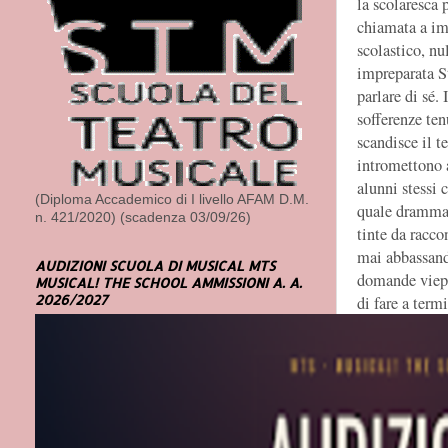
la scolaresca 
chiamata a imp
scolastico, nu
impreparata St
parlare di sé.
sofferenze te
scandisce il t
intromettono 
alunni stessi
(Diploma Accademico di I livello AFAM D.M.
quale drammat
n. 421/2020) (scadenza 03/09/26)
tinte da racco
mai abbassand
AUDIZIONI SCUOLA DI MUSICAL MTS
domande viepp
MUSICAL! THE SCHOOL AMMISSIONI A. A.
2026/2027
di fare a term
04 – 05 – 0
PIU’ DELLA
con: Lucia Ci
regia: Gabriel
scene: Linucc