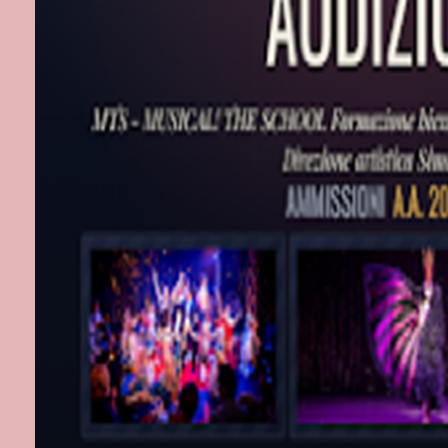
Musiche orig
produzione: T
La storia, amb
Testaccio, nar
violento rapp
destino simile
s’incontrano 
d’incontrarsi 
fatto di diffi
e di riflessio
stesse. Una lo
nessuno potrà 
spesso ci si co
come una trag
lotta femminil
atto per comba
labirinti della