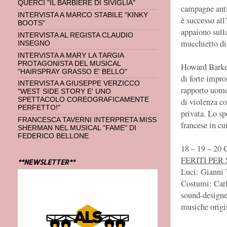
QUERCI "IL BARBIERE DI SIVIGLIA"
campagne anti
INTERVISTA A MARCO STABILE "KINKY
è successo all
BOOTS"
appaiono sulla
INTERVISTA AL REGISTA CLAUDIO
mucchietto di 
INSEGNO
INTERVISTA A MARY LA TARGIA
PROTAGONISTA DEL MUSICAL
Howard Barker
"HAIRSPRAY GRASSO E' BELLO"
di forte impro
INTERVISTA A GIUSEPPE VERZICCO
rapporto uomo
"WEST SIDE STORY E' UNO
SPETTACOLO COREOGRAFICAMENTE
di violenza co
PERFETTO!"
privata. Lo sp
FRANCESCA TAVERNI INTERPRETA MISS
francese in cu
SHERMAN NEL MUSICAL "FAME" DI
FEDERICO BELLONE
18 – 19 – 2
FERITI PE
**NEWSLETTER**
Luci: Gianni 
Costumi: Car
sound-designe
musiche origi