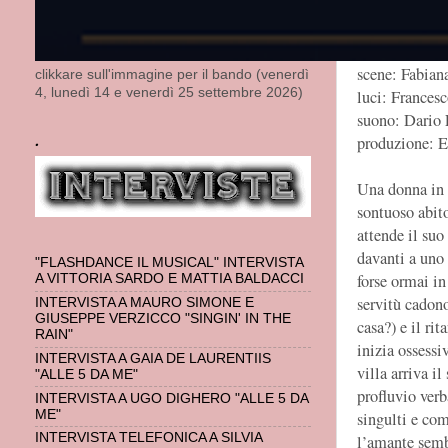
11 – 12 - 1
UND
di Howa
con: Laura M
scene: Fabian
clikkare sull'immagine per il bando (venerdì
4, lunedì 14 e venerdì 25 settembre 2026)
luci: Francesc
suono: Dario 
.
produzione: E
Una donna in
sontuoso abito
attende il su
davanti a uno 
"FLASHDANCE IL MUSICAL" INTERVISTA
forse ormai in
A VITTORIA SARDO E MATTIA BALDACCI
servitù cadono
INTERVISTA A MAURO SIMONE E
GIUSEPPE VERZICCO "SINGIN' IN THE
casa?) e il ri
RAIN"
inizia ossess
INTERVISTA A GAIA DE LAURENTIIS
villa arriva i
"ALLE 5 DA ME"
profluvio verb
INTERVISTA A UGO DIGHERO "ALLE 5 DA
ME"
singulti e com
INTERVISTA TELEFONICA A SILVIA
l’amante sembr