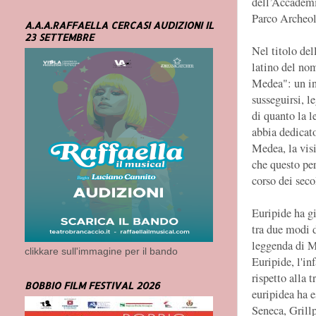
dell’Accadem
Parco Archeo
A.A.A.RAFFAELLA CERCASI AUDIZIONI IL
23 SETTEMBRE
Nel titolo del
latino del nom
Medea": un in
susseguirsi, l
di quanto la l
abbia dedicat
Medea, la vis
che questo pe
corso dei seco
Euripide ha gi
tra due modi d
leggenda di M
clikkare sull'immagine per il bando
Euripide, l'in
rispetto alla 
BOBBIO FILM FESTIVAL 2026
euripidea ha e
Seneca, Grillp