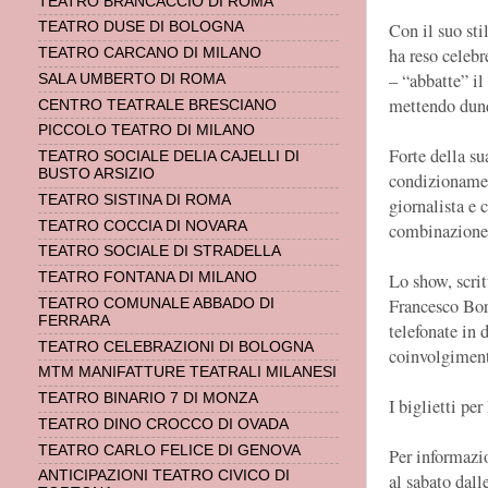
TEATRO BRANCACCIO DI ROMA
Con il suo sti
TEATRO DUSE DI BOLOGNA
ha reso celebr
TEATRO CARCANO DI MILANO
– “abbatte” il
SALA UMBERTO DI ROMA
mettendo dunqu
CENTRO TEATRALE BRESCIANO
PICCOLO TEATRO DI MILANO
Forte della su
TEATRO SOCIALE DELIA CAJELLI DI
BUSTO ARSIZIO
condizionamen
TEATRO SISTINA DI ROMA
giornalista e 
TEATRO COCCIA DI NOVARA
combinazione d
TEATRO SOCIALE DI STRADELLA
TEATRO FONTANA DI MILANO
Lo show, scrit
Francesco Bor
TEATRO COMUNALE ABBADO DI
FERRARA
telefonate in 
TEATRO CELEBRAZIONI DI BOLOGNA
coinvolgiment
MTM MANIFATTURE TEATRALI MILANESI
TEATRO BINARIO 7 DI MONZA
I biglietti per
TEATRO DINO CROCCO DI OVADA
TEATRO CARLO FELICE DI GENOVA
Per informazio
ANTICIPAZIONI TEATRO CIVICO DI
al sabato dall