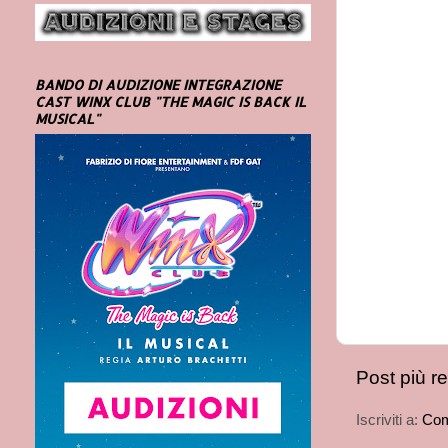
BANDO DI AUDIZIONE INTEGRAZIONE
CAST WINX CLUB "THE MAGIC IS BACK IL
MUSICAL"
Post più r
Iscriviti a:
Com