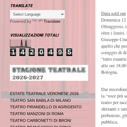
TRANSLATE
Data sold out
Domenica 12 g
Powered by
Translate
Oltraggioso, i
oltre i limiti.
VISUALIZZAZIONI TOTALI
Giuseppe Cruc
quello che pen
1
4
2
0
4
9
5
coraggio di dir
“tutto esauri
alle ore 18.00
Bologna.
Dai microfoni
ESTATE TEATRALE VERONESE 2026
la “voce più sc
TEATRO SAN BABILA DI MILANO
teatro per ra
TEATRO PIRANDELLO DI AGRIGENTO
sferzanti e sa
TEATRO MANZONI DI ROMA
perbeniste, gl
TEATRO CARBONETTI DI BRONI
pubblica.