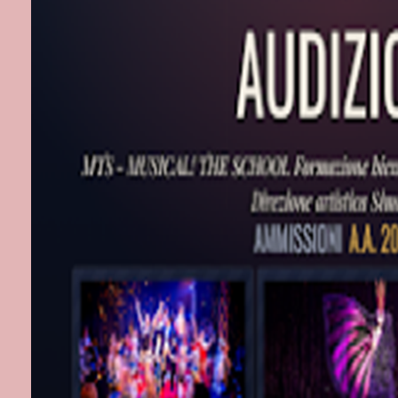
spettacolo.
Etichette:
Tea
Nessun c
Posta un