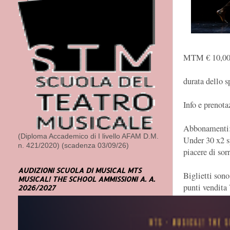
MTM € 10,00 
durata dello s
Info e prenota
Abbonamenti
(Diploma Accademico di I livello AFAM D.M.
Under 30 x2 s
n. 421/2020) (scadenza 03/09/26)
piacere di sorr
AUDIZIONI SCUOLA DI MUSICAL MTS
Biglietti sono
MUSICAL! THE SCHOOL AMMISSIONI A. A.
punti vendita 
2026/2027
I biglietti pre
prevendita e l