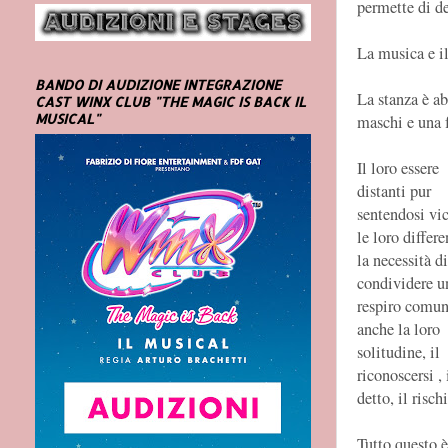
permette di de
La musica e il
BANDO DI AUDIZIONE INTEGRAZIONE
La stanza è ab
CAST WINX CLUB "THE MAGIC IS BACK IL
MUSICAL"
maschi e una 
Il loro essere
distanti pur
sentendosi vic
le loro differe
la necessità di
condividere u
respiro comu
anche la loro
solitudine, il
riconoscersi , 
detto, il risch
Tutto questo è