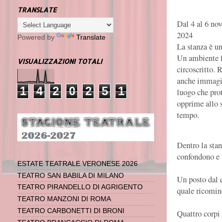
TRANSLATE
Dal 4 al 6 no
2024
Powered by
Translate
La stanza è u
Un ambiente f
VISUALIZZAZIONI TOTALI
circoscritto. 
anche immagi
1
4
2
0
2
5
1
luogo che pro
opprime allo 
tempo.
Dentro la stan
confondono e i
ESTATE TEATRALE VERONESE 2026
TEATRO SAN BABILA DI MILANO
Un posto dal q
TEATRO PIRANDELLO DI AGRIGENTO
quale ricomin
TEATRO MANZONI DI ROMA
TEATRO CARBONETTI DI BRONI
Quattro corpi 