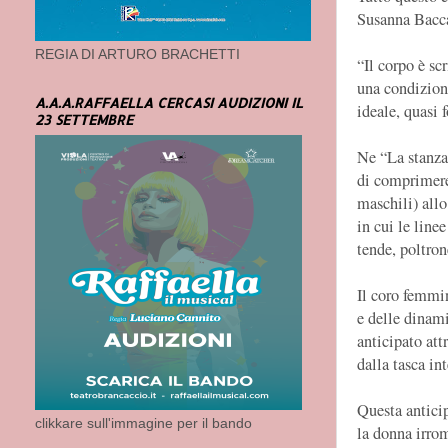
Susanna Bacc
REGIA DI ARTURO BRACHETTI
“Il corpo è sc
una condizione
A.A.A.RAFFAELLA CERCASI AUDIZIONI IL
ideale, quasi 
23 SETTEMBRE
Ne “La stanza
di comprimere
maschili) allo
in cui le line
tende, poltro
Il coro femmin
e delle dinami
anticipato at
dalla tasca in
Questa anticip
clikkare sull'immagine per il bando
la donna irro