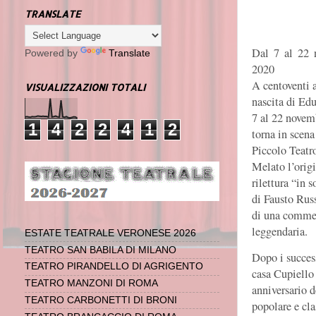
TRANSLATE
Dal 7 al 22 
Powered by
Translate
2020
A centoventi 
VISUALIZZAZIONI TOTALI
nascita di Edu
7 al 22 novem
1
4
2
2
4
1
2
torna in scena
Piccolo Teatr
Melato l’orig
rilettura “in s
di Fausto Rus
di una comme
leggendaria.
ESTATE TEATRALE VERONESE 2026
TEATRO SAN BABILA DI MILANO
Dopo i success
TEATRO PIRANDELLO DI AGRIGENTO
casa Cupiello
TEATRO MANZONI DI ROMA
anniversario d
TEATRO CARBONETTI DI BRONI
popolare e cla