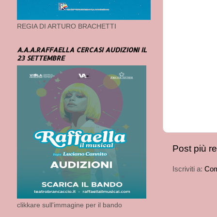
REGIA DI ARTURO BRACHETTI
A.A.A.RAFFAELLA CERCASI AUDIZIONI IL
23 SETTEMBRE
Post più r
Iscriviti a:
Com
clikkare sull'immagine per il bando