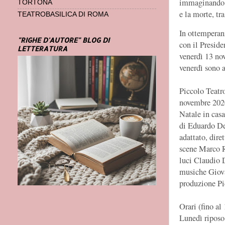
immaginando un
TORTONA
e la morte, tr
TEATROBASILICA DI ROMA
In ottemperan
"RIGHE D'AUTORE" BLOG DI
con il Preside
LETTERATURA
venerdì 13 nov
venerdì sono a
Piccolo Teatr
novembre 202
Natale in cas
di Eduardo De
adattato, dire
scene Marco 
luci Claudio 
musiche Giova
produzione Pi
Orari (fino al
Lunedì riposo