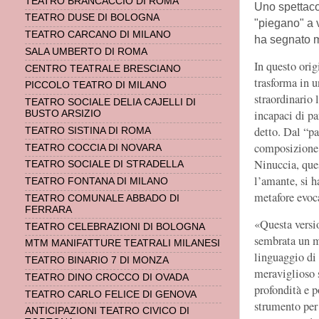
TEATRO BRANCACCIO DI ROMA
Uno spettacol
TEATRO DUSE DI BOLOGNA
"piegano" a v
TEATRO CARCANO DI MILANO
ha segnato m
SALA UMBERTO DI ROMA
In questo ori
CENTRO TEATRALE BRESCIANO
trasforma in u
PICCOLO TEATRO DI MILANO
straordinario l
TEATRO SOCIALE DELIA CAJELLI DI
incapaci di pa
BUSTO ARSIZIO
detto. Dal “pa
TEATRO SISTINA DI ROMA
composizione 
TEATRO COCCIA DI NOVARA
Ninuccia, ques
TEATRO SOCIALE DI STRADELLA
l’amante, si h
TEATRO FONTANA DI MILANO
metafore evoca
TEATRO COMUNALE ABBADO DI
FERRARA
«Questa versi
TEATRO CELEBRAZIONI DI BOLOGNA
sembrata un mo
MTM MANIFATTURE TEATRALI MILANESI
linguaggio di
TEATRO BINARIO 7 DI MONZA
meraviglioso 
TEATRO DINO CROCCO DI OVADA
profondità e p
TEATRO CARLO FELICE DI GENOVA
strumento per
ANTICIPAZIONI TEATRO CIVICO DI