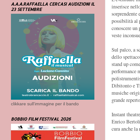
A.A.A.RAFFAELLA CERCASI AUDIZIONI IL
inserisce nell
23 SETTEMBRE
sorprendente e
possibilità al
conoscere un 
veste inconsue
Sul palco, a s
dello spettac
stand up come
performance mu
polistrumenti
Dibitonto e 
musiche origin
grande reperto
clikkare sull'immagine per il bando
Instant theat
BOBBIO FILM FESTIVAL 2026
Enrico Bertol
cura anche la 