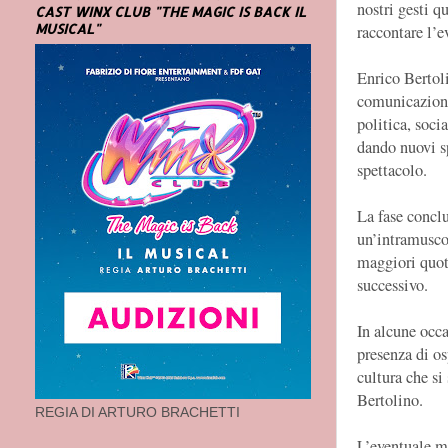
nostri gesti q
CAST WINX CLUB "THE MAGIC IS BACK IL
MUSICAL"
raccontare l’e
Enrico Bertoli
comunicazione,
politica, soci
dando nuovi s
spettacolo.
La fase conclu
un’intramuscol
maggiori quoti
successivo.
In alcune occa
presenza di os
cultura che si
Bertolino.
REGIA DI ARTURO BRACHETTI
L’eventuale m