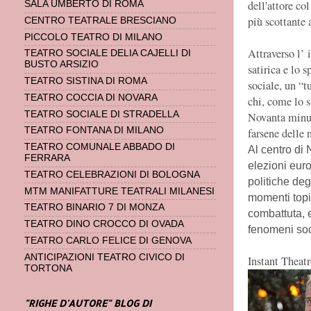
dell'attore co
SALA UMBERTO DI ROMA
più scottante a
CENTRO TEATRALE BRESCIANO
PICCOLO TEATRO DI MILANO
Attraverso l’ 
TEATRO SOCIALE DELIA CAJELLI DI
BUSTO ARSIZIO
satirica e lo 
TEATRO SISTINA DI ROMA
sociale, un “t
TEATRO COCCIA DI NOVARA
chi, come lo s
TEATRO SOCIALE DI STRADELLA
Novanta minuti
TEATRO FONTANA DI MILANO
farsene delle
TEATRO COMUNALE ABBADO DI
Al centro d
FERRARA
elezioni eur
TEATRO CELEBRAZIONI DI BOLOGNA
politiche degl
MTM MANIFATTURE TEATRALI MILANESI
momenti topi
TEATRO BINARIO 7 DI MONZA
combattuta, e
TEATRO DINO CROCCO DI OVADA
fenomeni soc
TEATRO CARLO FELICE DI GENOVA
ANTICIPAZIONI TEATRO CIVICO DI
Instant Theatr
TORTONA
"RIGHE D'AUTORE" BLOG DI