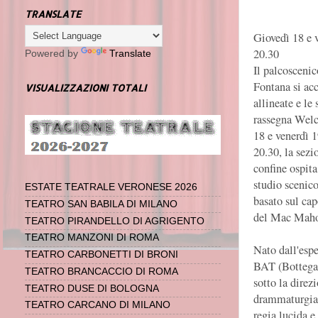
TRANSLATE
Giovedì 18 e 
20.30
Powered by
Translate
Il palcosceni
Fontana si ac
VISUALIZZAZIONI TOTALI
allineate e le 
rassegna Wel
18 e venerdì 
20.30, la sezi
confine ospita
studio scenic
ESTATE TEATRALE VERONESE 2026
basato sul cap
TEATRO SAN BABILA DI MILANO
del Mac Mahon
TEATRO PIRANDELLO DI AGRIGENTO
TEATRO MANZONI DI ROMA
Nato dall'espe
TEATRO CARBONETTI DI BRONI
BAT (Bottega
TEATRO BRANCACCIO DI ROMA
sotto la direz
TEATRO DUSE DI BOLOGNA
drammaturgia 
TEATRO CARCANO DI MILANO
regia lucida e