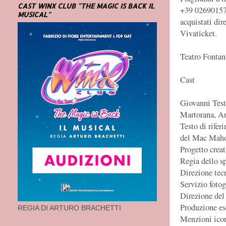
CAST WINX CLUB "THE MAGIC IS BACK IL
+39 026901573
MUSICAL"
acquistati dir
Vivaticket.
Teatro Fontan
Cast
Giovanni Test
Martorana, An
Testo di rifer
del Mac Mah
Progetto crea
Regia dello sp
Direzione tecn
Servizio foto
Direzione del
Produzione es
REGIA DI ARTURO BRACHETTI
Menzioni icon