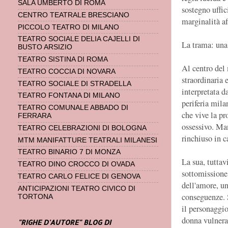
SALA UMBERTO DI ROMA
sostegno uffic
CENTRO TEATRALE BRESCIANO
marginalità af
PICCOLO TEATRO DI MILANO
TEATRO SOCIALE DELIA CAJELLI DI
La trama: una 
BUSTO ARSIZIO
TEATRO SISTINA DI ROMA
Al centro del
TEATRO COCCIA DI NOVARA
straordinaria 
TEATRO SOCIALE DI STRADELLA
interpretata d
TEATRO FONTANA DI MILANO
periferia mila
TEATRO COMUNALE ABBADO DI
che vive la pr
FERRARA
ossessivo. Ma
TEATRO CELEBRAZIONI DI BOLOGNA
rinchiuso in c
MTM MANIFATTURE TEATRALI MILANESI
TEATRO BINARIO 7 DI MONZA
La sua, tuttav
TEATRO DINO CROCCO DI OVADA
sottomissione.
TEATRO CARLO FELICE DI GENOVA
dell'amore, un
ANTICIPAZIONI TEATRO CIVICO DI
conseguenze. S
TORTONA
il personaggi
donna vulnera
"RIGHE D'AUTORE" BLOG DI