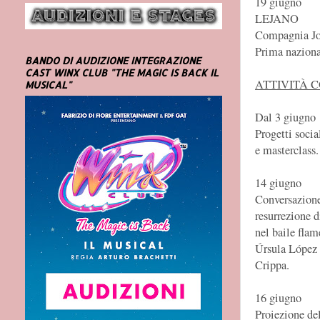
19 giugno
LEJANO
Compagnia J
Prima naziona
BANDO DI AUDIZIONE INTEGRAZIONE
CAST WINX CLUB "THE MAGIC IS BACK IL
ATTIVITÀ 
MUSICAL"
Dal 3 giugno
Progetti socia
e masterclass.
14 giugno
Conversazion
resurrezione d
nel baile fla
Úrsula López 
Crippa.
16 giugno
Proiezione de