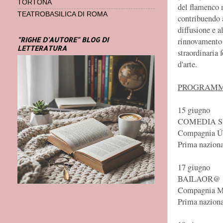
TORTONA
del flamenco 
TEATROBASILICA DI ROMA
contribuendo 
diffusione e a
"RIGHE D'AUTORE" BLOG DI
rinnovamento 
LETTERATURA
straordinaria 
d'arte.
PROGRAMM
15 giugno
COMEDIA S
Compagnia Úr
Prima naziona
17 giugno
BAILAOR@
Compagnia M
Prima naziona