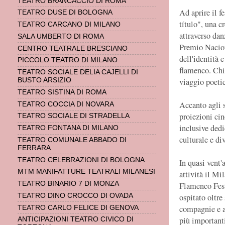
TEATRO BRANCACCIO DI ROMA
Ad aprire il 
TEATRO DUSE DI BOLOGNA
título", una c
TEATRO CARCANO DI MILANO
attraverso dan
SALA UMBERTO DI ROMA
Premio Nacion
CENTRO TEATRALE BRESCIANO
dell'identità 
PICCOLO TEATRO DI MILANO
flamenco. Chi
TEATRO SOCIALE DELIA CAJELLI DI
BUSTO ARSIZIO
viaggio poetic
TEATRO SISTINA DI ROMA
Accanto agli sp
TEATRO COCCIA DI NOVARA
proiezioni cin
TEATRO SOCIALE DI STRADELLA
inclusive dedi
TEATRO FONTANA DI MILANO
culturale e di
TEATRO COMUNALE ABBADO DI
FERRARA
TEATRO CELEBRAZIONI DI BOLOGNA
In quasi vent'
MTM MANIFATTURE TEATRALI MILANESI
attività il Mi
TEATRO BINARIO 7 DI MONZA
Flamenco Fest
TEATRO DINO CROCCO DI OVADA
ospitato oltre
compagnie e a
TEATRO CARLO FELICE DI GENOVA
più importanti
ANTICIPAZIONI TEATRO CIVICO DI