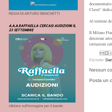
documentario
Clavel" dedic
REGIA DI ARTURO BRACHETTI
Al termine deg
A.A.A.RAFFAELLA CERCASI AUDIZIONI IL
23 SETTEMBRE
Il Milano Fla
direzione arti
istituzioni cu
Etichette:
Dan
Nessun c
Posta un
clikkare sull'immagine per il bando