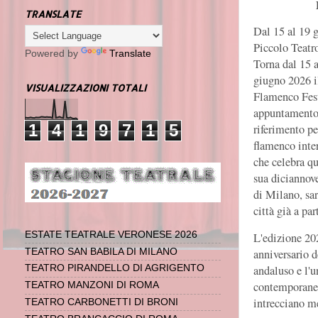
TRANSLATE
Dal 15 al 19 
Piccolo Teatro
Powered by
Translate
Torna dal 15 a
giugno 2026 i
VISUALIZZAZIONI TOTALI
Flamenco Fest
appuntamento
1
4
1
9
7
1
5
riferimento pe
flamenco inte
che celebra qu
sua diciannove
di Milano, sa
città già a par
ESTATE TEATRALE VERONESE 2026
L'edizione 20
TEATRO SAN BABILA DI MILANO
anniversario d
andaluso e l'u
TEATRO PIRANDELLO DI AGRIGENTO
contemporanea
TEATRO MANZONI DI ROMA
intrecciano me
TEATRO CARBONETTI DI BRONI