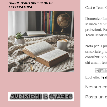
"RIGHE D'AUTORE" BLOG DI
Cast e Team C
LETTERATURA
Domenico Ian
Musica dal vi
proiezioni: P
Teatri Molisan
Nota per il pu
sensoriale graz
contributi vid
chi ama il tea
Etichette:
Tea
Nessun c
Posta un