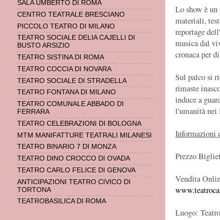
SALA UMBERTO DI ROMA
Lo show è un 
CENTRO TEATRALE BRESCIANO
materiali, tes
PICCOLO TEATRO DI MILANO
reportage dell
TEATRO SOCIALE DELIA CAJELLI DI
musica dal viv
BUSTO ARSIZIO
cronaca per di
TEATRO SISTINA DI ROMA
TEATRO COCCIA DI NOVARA
Sul palco si ri
TEATRO SOCIALE DI STRADELLA
rimaste inasc
TEATRO FONTANA DI MILANO
induce a guar
TEATRO COMUNALE ABBADO DI
l'umanità nei 
FERRARA
TEATRO CELEBRAZIONI DI BOLOGNA
Informazioni e
MTM MANIFATTURE TEATRALI MILANESI
TEATRO BINARIO 7 DI MONZA
Prezzo Bigliet
TEATRO DINO CROCCO DI OVADA
TEATRO CARLO FELICE DI GENOVA
Vendita Online
ANTICIPAZIONI TEATRO CIVICO DI
www.teatroca
TORTONA
TEATROBASILICA DI ROMA
Luogo: Teatro