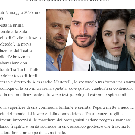
ato 9 maggio 2026, ore
00
utta in prima
ionale alla Sala
ello di Civitella Roveto
 Metodo", la nuova
duzione del Teatro
bile d’Abruzzo in
laborazione con
ranti Tra Tanti. Tratto
celebre testo di Jordi
ceran e diretto da Alessandro Martorelli, lo spettacolo trasforma una stanz
 colloqui di lavoro in un'arena spietata, dove quattro candidati si contendono
to in una multinazionale attraverso test psicologici estremi e spiazzanti.
to la superficie di una commedia brillante e serrata, l'opera mette a nudo la
ocia del mondo del lavoro e della competizione. Tra alleanze fragili e
dimenti improvvisi, le maschere dei protagonisti cadono progressivamente,
elando fragilità e verità scomode in un crescendo grottesco che trascina lo
tatore fino a un colpo di scena finale.