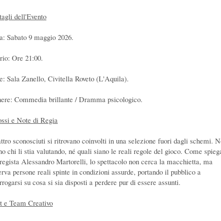
tagli dell'Evento
a: Sabato 9 maggio 2026.
rio: Ore 21:00.
e: Sala Zanello, Civitella Roveto (L'Aquila).
ere: Commedia brillante / Dramma psicologico.
ossi e Note di Regia
ttro sconosciuti si ritrovano coinvolti in una selezione fuori dagli schemi. 
no chi li stia valutando, né quali siano le reali regole del gioco. Come spieg
 regista Alessandro Martorelli, lo spettacolo non cerca la macchietta, ma
erva persone reali spinte in condizioni assurde, portando il pubblico a
rrogarsi su cosa si sia disposti a perdere pur di essere assunti.
t e Team Creativo