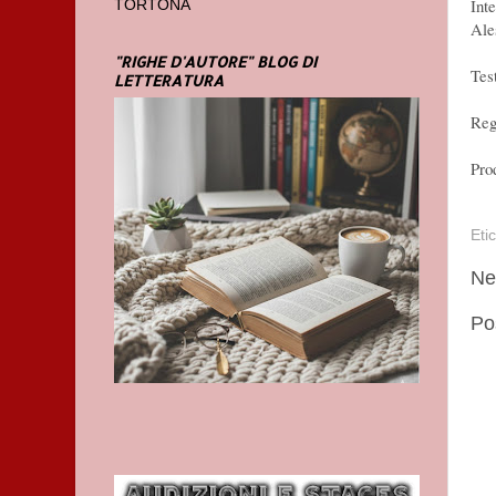
Int
TORTONA
Ale
"RIGHE D'AUTORE" BLOG DI
Tes
LETTERATURA
Reg
Pro
Eti
Ne
Po