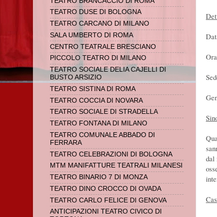
TEATRO BRANCACCIO DI ROMA
TEATRO DUSE DI BOLOGNA
Det
TEATRO CARCANO DI MILANO
Dat
SALA UMBERTO DI ROMA
CENTRO TEATRALE BRESCIANO
Ora
PICCOLO TEATRO DI MILANO
TEATRO SOCIALE DELIA CAJELLI DI
Sed
BUSTO ARSIZIO
TEATRO SISTINA DI ROMA
Gen
TEATRO COCCIA DI NOVARA
TEATRO SOCIALE DI STRADELLA
Sin
TEATRO FONTANA DI MILANO
TEATRO COMUNALE ABBADO DI
Qua
FERRARA
san
TEATRO CELEBRAZIONI DI BOLOGNA
dal
MTM MANIFATTURE TEATRALI MILANESI
oss
TEATRO BINARIO 7 DI MONZA
inte
TEATRO DINO CROCCO DI OVADA
Cas
TEATRO CARLO FELICE DI GENOVA
ANTICIPAZIONI TEATRO CIVICO DI