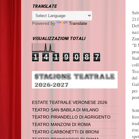
TRANSLATE
Sab
21:
Powered by
Translate
Deb
naz
Zan
VISUALIZZAZIONI TOTALI
"Il
pro
1
4
1
9
0
8
7
Sta
col
Teat
dal 
Gal
per
pos
ESTATE TEATRALE VERONESE 2026
Sot
TEATRO SAN BABILA DI MILANO
fer
TEATRO PIRANDELLO DI AGRIGENTO
tra
TEATRO MANZONI DI ROMA
riv
TEATRO CARBONETTI DI BRONI
spet