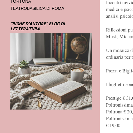
Incontri ravvi
TORTONA
medici e psico
TEATROBASILICA DI ROMA
analisi psico
"RIGHE D'AUTORE" BLOG DI
LETTERATURA
Riflessioni p
Musk, Michael
Un mosaico di 
ordinaria per 
Prezzi e Bigli
I biglietti so
Prestige € 31,
Poltronissima
Poltrona € 20
Poltronissima
€ 19,00