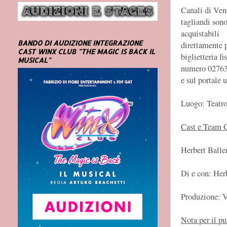
Canali di Vend
tagliandi son
acquistabili
BANDO DI AUDIZIONE INTEGRAZIONE
direttamente p
CAST WINX CLUB "THE MAGIC IS BACK IL
biglietteria f
MUSICAL"
numero 027636
e sul portale u
Luogo: Teatr
Cast e Team C
Herbert Baller
Di e con: Her
Produzione: V
Nota per il pu