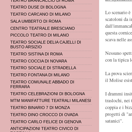
TEATRO BRANCACCIO DI ROMA
TEATRO DUSE DI BOLOGNA
Lo scenario è 
TEATRO CARCANO DI MILANO
scatoloni da 
SALA UMBERTO DI ROMA
dall'immancab
CENTRO TEATRALE BRESCIANO
questa cornice
PICCOLO TEATRO DI MILANO
scava nelle as
TEATRO SOCIALE DELIA CAJELLI DI
BUSTO ARSIZIO
Nessuno spett
TEATRO SISTINA DI ROMA
con la tipica 
TEATRO COCCIA DI NOVARA
TEATRO SOCIALE DI STRADELLA
La prova scien
TEATRO FONTANA DI MILANO
il Molise esis
TEATRO COMUNALE ABBADO DI
FERRARA
I drammi insit
TEATRO CELEBRAZIONI DI BOLOGNA
traslochi, nei
MTM MANIFATTURE TEATRALI MILANESI
coppia e i biz
TEATRO BINARIO 7 DI MONZA
progetti di "ar
TEATRO DINO CROCCO DI OVADA
satanici".
TEATRO CARLO FELICE DI GENOVA
ANTICIPAZIONI TEATRO CIVICO DI