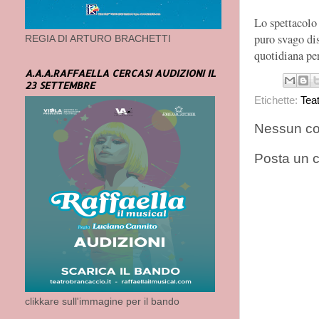
Lo spettacolo 
puro svago dis
REGIA DI ARTURO BRACHETTI
quotidiana per
A.A.A.RAFFAELLA CERCASI AUDIZIONI IL
23 SETTEMBRE
Etichette:
Tea
Nessun c
Posta un
clikkare sull'immagine per il bando