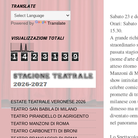
TRANSLATE
Sabato 23 e 
Orari: Sabato
Powered by
Translate
15.30.
A grande richi
VISUALIZZAZIONI TOTALI
straordinario 
passata stagio
1
4
2
3
1
3
9
(nome d'arte d
atteso ritorno
Manzoni di Mi
show intitola
celebre comic
promette di tr
milanese con 
ESTATE TEATRALE VERONESE 2026
dimesso ma mi
TEATRO SAN BABILA DI MILANO
diventato orm
TEATRO PIRANDELLO DI AGRIGENTO
nel panorama 
TEATRO MANZONI DI ROMA
TEATRO CARBONETTI DI BRONI
Lo Spettacolo