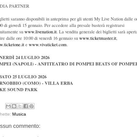
DIA PARTNER
glietti saranno disponibili in anteprima per gli utenti My Live Nation dalle o
00 di giovedì 15 gennaio. Per accedere alla presale basterà registrarsi
tuitamente su
www.livenation.it
. La vendita generale dei biglietti sarà apert
tire dalle ore 10:00 di venerdì 16 gennaio su
www.ticketmaster.it
,
.ticketone.it
e
www.vivaticket.com
.
NERDÌ 24 LUGLIO 2026
MPEI (NAPOLI) - ANFITEATRO DI POMPEI BEATS OF POMPEI
BATO 25 LUGLIO 2026
RNOBBIO (COMO) - VILLA ERBA
KE SOUND PARK
chette:
Musica
ssun commento: