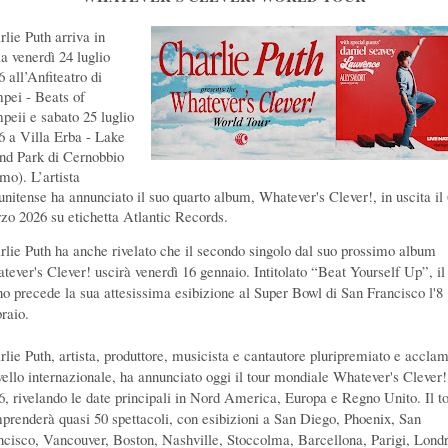
rlie Puth arriva in
ia venerdì 24 luglio
 all’Anfiteatro di
pei - Beats of
peii e sabato 25 luglio
6 a Villa Erba - Lake
nd Park di Cernobbio
mo).
L’artista
tunitense ha annunciato il suo quarto album, Whatever's Clever!, in uscita il
zo 2026 su etichetta Atlantic Records.
rlie Puth ha anche rivelato che il secondo singolo dal suo prossimo album
tever's Clever! uscirà venerdì 16 gennaio. Intitolato “Beat Yourself Up”, il
no precede la sua attesissima esibizione al Super Bowl di San Francisco l'8
braio.
rlie Puth, artista, produttore, musicista e cantautore pluripremiato e accla
ivello internazionale, ha annunciato oggi il tour mondiale Whatever's Clever!
6, rivelando le date principali in Nord America, Europa e Regno Unito. Il t
prenderà quasi 50 spettacoli, con esibizioni a San Diego, Phoenix, San
ncisco, Vancouver, Boston, Nashville, Stoccolma, Barcellona, Parigi, Londr