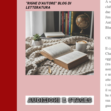
A s
"RIGHE D'AUTORE" BLOG DI
clu
LETTERATURA
due 
Jim
Ant
Blu
CH
Il 
Cha
ogg
(tr
nom
e u
att
i s
il 
ha 
sua
gua