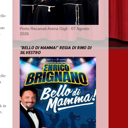
ello
ano
Porto Recanati Arena Gigli - 07 Agosto
n
2026
"BELLO DI MAMMA!" REGIA DI RINO DI
SILVESTRO
ello
a
à in
o,