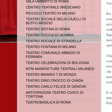
SALA UMBERTO DI ROMA
Vars
CENTRO TEATRALE BRESCIANO
Per
PICCOLO TEATRO DI MILANO
mon
TEATRO SOCIALE DELIA CAJELLI DI
BUSTO ARSIZIO
un'
vedr
TEATRO SISTINA DI ROMA
Squ
TEATRO COCCIA DI NOVARA
nor
TEATRO SOCIALE DI STRADELLA
spet
TEATRO FONTANA DI MILANO
TEATRO COMUNALE ABBADO DI
Cha
FERRARA
carr
TEATRO CELEBRAZIONI DI BOLOGNA
lavo
MTM MANIFATTURE TEATRALI MILANESI
che
TEATRO BINARIO 7 DI MONZA
mus
TEATRO DINO CROCCO DI OVADA
ico
TEATRO CARLO FELICE DI GENOVA
Il 
ANTICIPAZIONI TEATRO CIVICO DI
TORTONA
tut
Pari
TEATROBASILICA DI ROMA