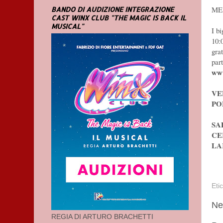
ME
BANDO DI AUDIZIONE INTEGRAZIONE
CAST WINX CLUB "THE MAGIC IS BACK IL
MUSICAL"
I bi
10:
gra
par
www
VE
PO
SA
CE
LA
Eti
Ne
REGIA DI ARTURO BRACHETTI