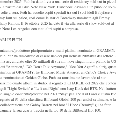
ettembre 2025, Puth ha dato il via a una serie di residency sold-out in piccol
b, a partire dal Blue Note New York. Esibendosi davanti a un pubblico sold-
volte a sera, Puth ha accolto ospiti speciali tra cui i suoi idoli Babyface e
my Jam sul palco, così come la star di Broadway nominata agli Emmy
hony Ramos. Il 16 ottobre 2025 ha dato il via alla serie di show sold-out al
e Note Los Angeles con tanti altri ospiti a sorpresa.
ARLIE PUTH
cantautore/produttore pluripremiato e multi-platino, nominato ai GRAMMY,
rlie Puth ha dimostrato di essere uno dei più richiesti hitmaker del settore.
i ha accumulato oltre 35 miliardi di stream, nove singoli multi-platino in U
a cui "Attention," "We Don't Talk Anymore," "See You Again" e altri), quatt
ination ai GRAMMY, tre Billboard Music Awards, un Critic's Choice Aw
na nomination ai Golden Globe. Puth sta attualmente lavorando al suo
esissimo quarto album in studio, il seguito di CHARLIE del 2022 che conte
ingoli "Light Switch" e "Left and Right" con Jung Kook dei BTS. Nel fratte
suo singolo co-scritto/prodotto nel 2021 "Stay" per The Kid Laroi e Justin Bi
regnato al #1 della classifica Billboard Global 200 per undici settimane, e la
 collaborazione con Gabby Barrett nel loro "I Hope (Remix)" gli ha fatto
dagnare la sua quarta traccia nella top 10 della Billboard Hot 100.