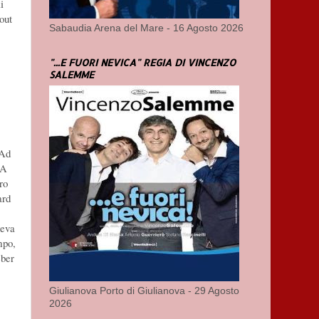
i
out
Sabaudia Arena del Mare - 16 Agosto 2026
"...E FUORI NEVICA" REGIA DI VINCENZO
SALEMME
 Ad
SA
ro
ard
neva
mpo,
eber
Giulianova Porto di Giulianova - 29 Agosto
2026