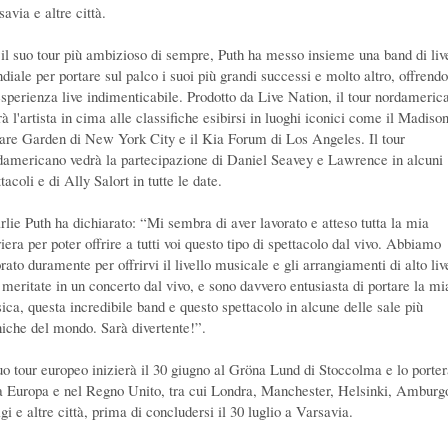
avia e altre città.
 il suo tour più ambizioso di sempre, Puth ha messo insieme una band di liv
diale per portare sul palco i suoi più grandi successi e molto altro, offrendo
esperienza live indimenticabile. Prodotto da Live Nation, il tour nordameric
à l'artista in cima alle classifiche esibirsi in luoghi iconici come il Madiso
are Garden di New York City e il Kia Forum di Los Angeles. Il tour
damericano vedrà la partecipazione di Daniel Seavey e Lawrence in alcuni
tacoli e di Ally Salort in tutte le date.
rlie Puth ha dichiarato: “Mi sembra di aver lavorato e atteso tutta la mia
iera per poter offrire a tutti voi questo tipo di spettacolo dal vivo. Abbiamo
rato duramente per offrirvi il livello musicale e gli arrangiamenti di alto liv
 meritate in un concerto dal vivo, e sono davvero entusiasta di portare la mi
ica, questa incredibile band e questo spettacolo in alcune delle sale più
niche del mondo. Sarà divertente!”.
suo tour europeo inizierà il 30 giugno al Gröna Lund di Stoccolma e lo porter
ta Europa e nel Regno Unito, tra cui Londra, Manchester, Helsinki, Amburg
gi e altre città, prima di concludersi il 30 luglio a Varsavia.