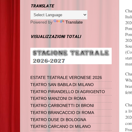
TRANSLATE
Cha
Ital
2026
Powered by
Translate
Pom
Pom
VISUALIZZAZIONI TOTALI
202
Sou
(Co
sta
mar
Cha
ESTATE TEATRALE VERONESE 2026
Wha
TEATRO SAN BABILA DI MILANO
bra
feb
TEATRO PIRANDELLO DI AGRIGENTO
TEATRO MANZONI DI ROMA
Cha
TEATRO CARBONETTI DI BRONI
a l
TEATRO BRANCACCIO DI ROMA
202
TEATRO DUSE DI BOLOGNA
com
TEATRO CARCANO DI MILANO
Fra