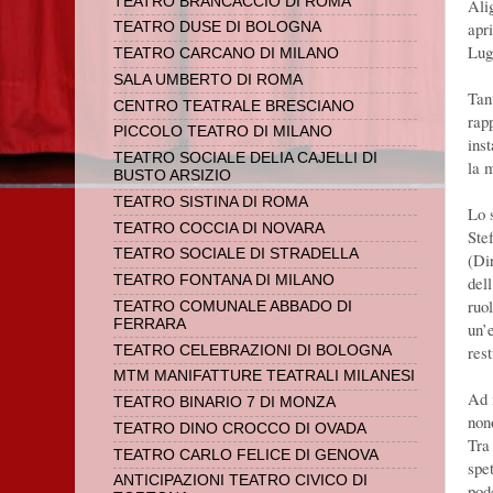
TEATRO BRANCACCIO DI ROMA
Ali
apr
TEATRO DUSE DI BOLOGNA
Lug
TEATRO CARCANO DI MILANO
SALA UMBERTO DI ROMA
Tan
CENTRO TEATRALE BRESCIANO
rap
PICCOLO TEATRO DI MILANO
ins
TEATRO SOCIALE DELIA CAJELLI DI
la 
BUSTO ARSIZIO
TEATRO SISTINA DI ROMA
Lo 
TEATRO COCCIA DI NOVARA
Ste
TEATRO SOCIALE DI STRADELLA
(Di
del
TEATRO FONTANA DI MILANO
ruo
TEATRO COMUNALE ABBADO DI
FERRARA
un’e
rest
TEATRO CELEBRAZIONI DI BOLOGNA
MTM MANIFATTURE TEATRALI MILANESI
Ad 
TEATRO BINARIO 7 DI MONZA
non
TEATRO DINO CROCCO DI OVADA
Tra 
TEATRO CARLO FELICE DI GENOVA
spet
ANTICIPAZIONI TEATRO CIVICO DI
pod