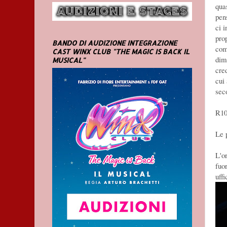
quas
pen
ci 
pro
BANDO DI AUDIZIONE INTEGRAZIONE
com
CAST WINX CLUB "THE MAGIC IS BACK IL
dim
MUSICAL"
cre
cui 
sec
R10
Le 
L'or
fuor
uffi