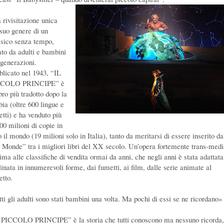
 rivisitazione unica
 suo genere di un
ssico senza tempo,
to da adulti e bambini
 generazioni.
blicato nel 1943, “IL
CCOLO PRINCIPE” è
ibro più tradotto dopo la
bia (oltre 600 lingue e
etti) e ha venduto più
00 milioni di copie in
o il mondo (19 milioni solo in Italia), tanto da meritarsi di essere inserito da
 Monde” tra i migliori libri del XX secolo. Un’opera fortemente trans-medi
ima alle classifiche di vendita ormai da anni, che negli anni è stata adattata
linata in innumerevoli forme, dai fumetti, ai film, dalle serie animate al
etto.
tti gli adulti sono stati bambini una volta. Ma pochi di essi se ne ricordano»
 PICCOLO PRINCIPE” è la storia che tutti conoscono ma nessuno ricorda,