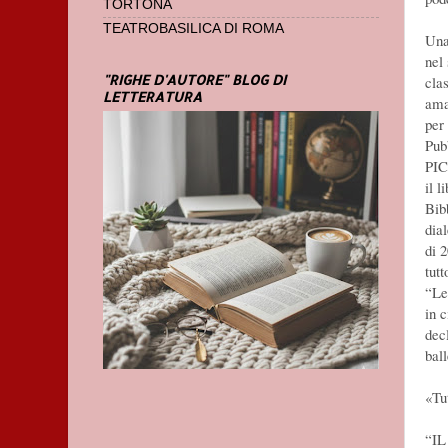
TORTONA
TEATROBASILICA DI ROMA
Una
nel
"RIGHE D'AUTORE" BLOG DI
cla
LETTERATURA
ama
per
Pub
PI
il l
Bib
dial
di 2
tutt
“Le
in c
dec
ball
«Tu
“IL