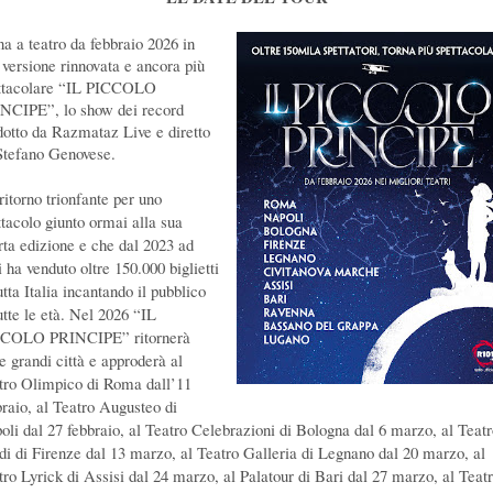
na a teatro da febbraio 2026 in
 versione rinnovata e ancora più
ttacolare “IL PICCOLO
NCIPE”, lo show dei record
dotto da Razmataz Live e diretto
Stefano Genovese.
ritorno trionfante per uno
ttacolo giunto ormai alla sua
rta edizione e che dal 2023 ad
 ha venduto oltre 150.000 biglietti
utta Italia incantando il pubblico
utte le età.
Nel 2026 “IL
COLO PRINCIPE” ritornerà
e grandi città e approderà al
tro Olimpico di Roma dall’11
braio, al Teatro Augusteo di
oli dal 27 febbraio, al Teatro Celebrazioni di Bologna dal 6 marzo, al Teat
di di Firenze dal 13 marzo, al Teatro Galleria di Legnano dal 20 marzo, al
tro Lyrick di Assisi dal 24 marzo, al Palatour di Bari dal 27 marzo, al Teat