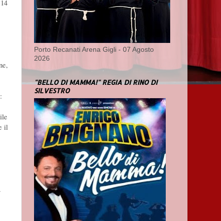
 14
Porto Recanati Arena Gigli - 07 Agosto
2026
ne,
"BELLO DI MAMMA!" REGIA DI RINO DI
SILVESTRO
:
ile
 il
.