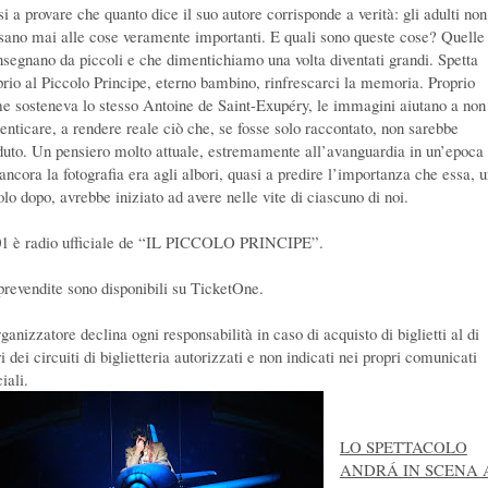
i a provare che quanto dice il suo autore corrisponde a verità: gli adulti non
sano mai alle cose veramente importanti. E quali sono queste cose? Quelle
insegnano da piccoli e che dimentichiamo una volta diventati grandi. Spetta
prio al Piccolo Principe, eterno bambino, rinfrescarci la memoria. Proprio
e sosteneva lo stesso Antoine de Saint-Exupéry, le immagini aiutano a non
enticare, a rendere reale ciò che, se fosse solo raccontato, non sarebbe
duto. Un pensiero molto attuale, estremamente all’avanguardia in un’epoca 
ancora la fotografia era agli albori, quasi a predire l’importanza che essa, 
olo dopo, avrebbe iniziato ad avere nelle vite di ciascuno di noi.
1 è radio ufficiale de “IL PICCOLO PRINCIPE”.
prevendite sono disponibili su TicketOne.
ganizzatore declina ogni responsabilità in caso di acquisto di biglietti al di
i dei circuiti di biglietteria autorizzati e non indicati nei propri comunicati
ciali.
LO SPETTACOLO
ANDRÁ IN SCENA 