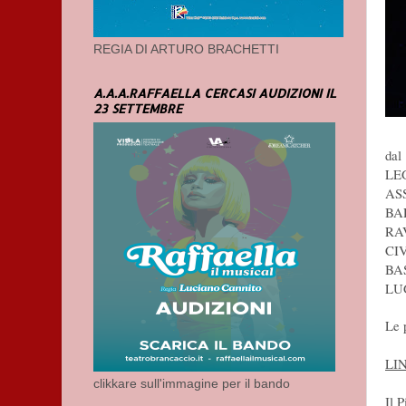
REGIA DI ARTURO BRACHETTI
A.A.A.RAFFAELLA CERCASI AUDIZIONI IL
23 SETTEMBRE
dal
LEG
ASS
BAR
RAV
CIV
BAS
LUG
Le 
LI
clikkare sull'immagine per il bando
Il 