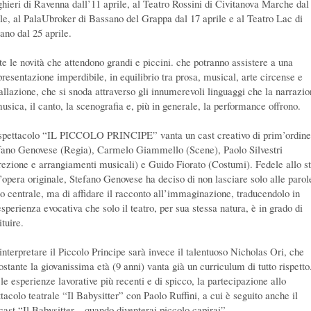
ghieri di Ravenna dall’11 aprile, al Teatro Rossini di Civitanova Marche dal
ile, al PalaUbroker di Bassano del Grappa dal 17 aprile e al Teatro Lac di
ano dal 25 aprile.
te le novità che attendono grandi e piccini. che potranno assistere a una
presentazione imperdibile, in equilibrio tra prosa, musical, arte circense e
tallazione, che si snoda attraverso gli innumerevoli linguaggi che la narrazio
musica, il canto, la scenografia e, più in generale, la performance offrono.
spettacolo “IL PICCOLO PRINCIPE” vanta un cast creativo di prim’ordine
fano Genovese (Regia), Carmelo Giammello (Scene), Paolo Silvestri
rezione e arrangiamenti musicali) e Guido Fiorato (Costumi). Fedele allo st
l’opera originale, Stefano Genovese ha deciso di non lasciare solo alle parole
lo centrale, ma di affidare il racconto all’immaginazione, traducendolo in
sperienza evocativa che solo il teatro, per sua stessa natura, è in grado di
ituire.
interpretare il Piccolo Principe sarà invece il talentuoso Nicholas Ori, che
ostante la giovanissima età (9 anni) vanta già un curriculum di tutto rispetto
le esperienze lavorative più recenti e di spicco, la partecipazione allo
tacolo teatrale “Il Babysitter” con Paolo Ruffini, a cui è seguito anche il
cast “Il Babysitter – quando diventerai piccolo capirai”.