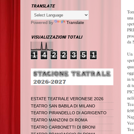
TRANSLATE
Tor
una
Powered by
Translate
spe
PRI
pro
VISUALIZZAZIONI TOTALI
da 
1
4
2
2
3
5
1
Un 
spe
qua
oggi
in t
di t
PIC
nell
ESTATE TEATRALE VERONESE 2026
Tea
TEATRO SAN BABILA DI MILANO
feb
TEATRO PIRANDELLO DI AGRIGENTO
Nap
TEATRO MANZONI DI ROMA
Ver
TEATRO CARBONETTI DI BRONI
Tea