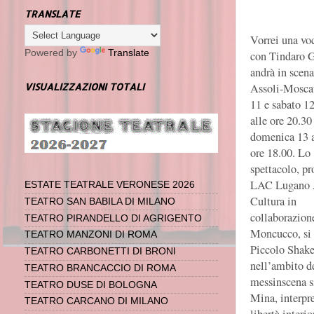
TRANSLATE
Vorrei una voc
Powered by
Translate
con Tindaro G
andrà in scena
Assoli-Moscat
VISUALIZZAZIONI TOTALI
11 e sabato 12
alle ore 20.30
domenica 13 a
ore 18.00.
Lo
spettacolo, pr
LAC Lugano 
ESTATE TEATRALE VERONESE 2026
Cultura in
TEATRO SAN BABILA DI MILANO
collaborazion
TEATRO PIRANDELLO DI AGRIGENTO
Moncucco, si i
TEATRO MANZONI DI ROMA
Piccolo Shake
TEATRO CARBONETTI DI BRONI
nell’ambito de
TEATRO BRANCACCIO DI ROMA
messinscena s
TEATRO DUSE DI BOLOGNA
Mina, interpre
TEATRO CARCANO DI MILANO
libertà interi