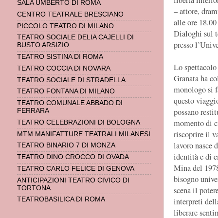
SALA UMBERTO DI ROMA
– attore, dram
CENTRO TEATRALE BRESCIANO
alle ore 18.00
PICCOLO TEATRO DI MILANO
Dialoghi sul t
TEATRO SOCIALE DELIA CAJELLI DI
presso l’Unive
BUSTO ARSIZIO
TEATRO SISTINA DI ROMA
Lo spettacolo 
TEATRO COCCIA DI NOVARA
Granata ha col
TEATRO SOCIALE DI STRADELLA
monologo si f
TEATRO FONTANA DI MILANO
questo viaggio
TEATRO COMUNALE ABBADO DI
possano restit
FERRARA
momento di cri
TEATRO CELEBRAZIONI DI BOLOGNA
riscoprire il v
MTM MANIFATTURE TEATRALI MILANESI
lavoro nasce d
TEATRO BINARIO 7 DI MONZA
identità e di 
TEATRO DINO CROCCO DI OVADA
Mina del 1978.
TEATRO CARLO FELICE DI GENOVA
bisogno univer
ANTICIPAZIONI TEATRO CIVICO DI
TORTONA
scena il potere
TEATROBASILICA DI ROMA
interpreti del
liberare senti