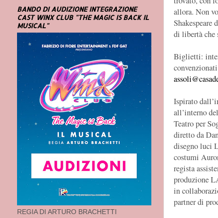
trovato, con l
BANDO DI AUDIZIONE INTEGRAZIONE
allora. Non vo
CAST WINX CLUB "THE MAGIC IS BACK IL
Shakespeare d
MUSICAL"
di libertà che
Biglietti: int
convenzionati 
assoli@casad
Ispirato dall’
all’interno de
Teatro per So
diretto da Da
disegno luci 
costumi Auro
regista assis
produzione L
in collaboraz
partner di p
REGIA DI ARTURO BRACHETTI