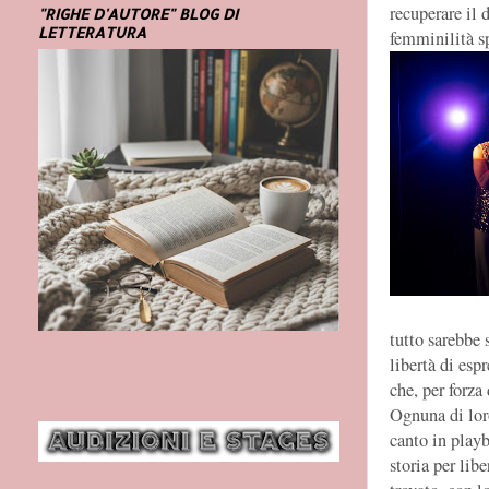
recuperare il 
"RIGHE D'AUTORE" BLOG DI
LETTERATURA
femminilità sp
tutto sarebbe 
libertà di esp
che, per forza
Ognuna di loro
canto in playb
storia per lib