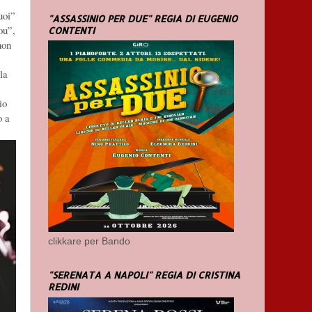
uoi”
"ASSASSINIO PER DUE" REGIA DI EUGENIO
ou”,
CONTENTI
non
la
io
o a
clikkare per Bando
"SERENATA A NAPOLI" REGIA DI CRISTINA
REDINI