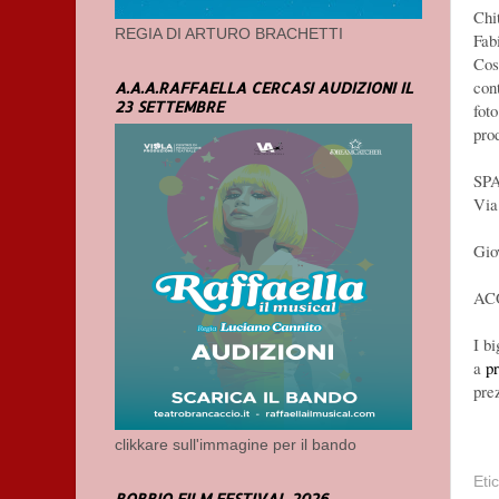
Chi
REGIA DI ARTURO BRACHETTI
Fab
Cos
con
A.A.A.RAFFAELLA CERCASI AUDIZIONI IL
23 SETTEMBRE
fot
pro
SP
Via
Gio
AC
I bi
a
p
prez
clikkare sull'immagine per il bando
Eti
BOBBIO FILM FESTIVAL 2026