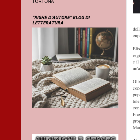
TORTONA
"RIGHE D'AUTORE" BLOG DI
LETTERATURA
dell
capa
Eli
reg
e i
un'a
Olt
cono
popo
tel
con
Pro
pro
Man