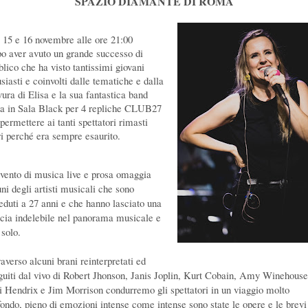
SPAZIO DIAMANTE DI ROMA
- 15 e 16 novembre alle ore 21:00
o aver avuto un grande successo di
blico che ha visto tantissimi giovani
siasti e coinvolti dalle tematiche e dalla
vura di Elisa e la sua fantastica band
na in Sala Black per 4 repliche CLUB27
permettere ai tanti spettatori rimasti
ri perché era sempre esaurito.
evento di musica live e prosa omaggia
ni degli artisti musicali che sono
eduti a 27 anni e che hanno lasciato una
ccia indelebile nel panorama musicale e
 solo.
averso alcuni brani reinterpretati ed
guiti dal vivo di Robert Jhonson, Janis Joplin, Kurt Cobain, Amy Winehouse
i Hendrix e Jim Morrison condurremo gli spettatori in un viaggio molto
fondo, pieno di emozioni intense come intense sono state le opere e le brevi