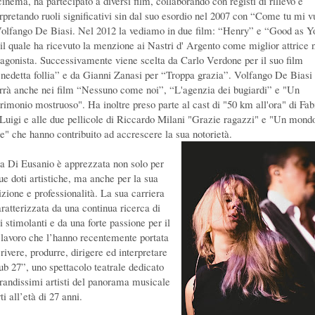
inema, ha partecipato a diversi film, collaborando con registi di rilievo e
erpretando ruoli significativi sin dal suo esordio nel 2007 con “Come tu mi v
Volfango De Biasi. Nel 2012 la vediamo in due film: “Henry” e “Good as Y
 il quale ha ricevuto la menzione ai Nastri d' Argento come miglior attrice 
tagonista. Successivamente viene scelta da Carlo Verdone per il suo film
nedetta follia” e da Gianni Zanasi per “Troppa grazia”. Volfango De Biasi 
orrà anche nei film “Nessuno come noi”, “L'agenzia dei bugiardi” e "Un
rimonio mostruoso". Ha inoltre preso parte al cast di "50 km all'ora" di Fab
Luigi e alle due pellicole di Riccardo Milani "Grazie ragazzi" e "Un mond
te" che hanno contribuito ad accrescere la sua notorietà.
sa Di Eusanio è apprezzata non solo per
sue doti artistiche, ma anche per la sua
izione e professionalità. La sua carriera
aratterizzata da una continua ricerca di
i stimolanti e da una forte passione per il
 lavoro che l’hanno recentemente portata
rivere, produrre, dirigere ed interpretare
ub 27”, uno spettacolo teatrale dedicato
grandissimi artisti del panorama musicale
i all’età di 27 anni.