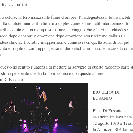
 di questi artisti.
loro dolore, la loro insaziabile fame d’amore, l’inadeguatezza, le insanabili
ilità ci aiuteranno a riflettere e a capire come siamo tutti interconnessi in 
quell’assurdo e al contempo stupefacente viaggio che è la vita e chissà se
zone dopo canzone e emozione dopo emozione non usciremo dalla sala
adossalmente liberati e maggiormente connessi con quella zona di noi più
icata e fragile di cui troppo spesso ci dimentichiamo ma che necessita di ta
a.
 questo ho sentito l’urgenza di mettere al servizio di questo racconto parte d
 storia personale che ha tanto in comune con queste anime.
sa Di Eusanio
BIO ELISA DI
EUSANIO
Elisa Di Eusanio è
un'attrice italiana nata 
12 agosto 1980 a Tera
in Abruzzo. Si è forma