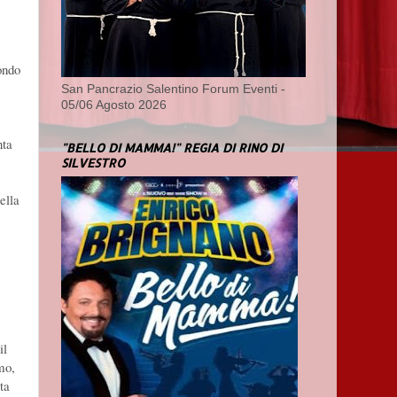
fondo
San Pancrazio Salentino Forum Eventi -
05/06 Agosto 2026
nta
"BELLO DI MAMMA!" REGIA DI RINO DI
SILVESTRO
ella
il
mo,
ta