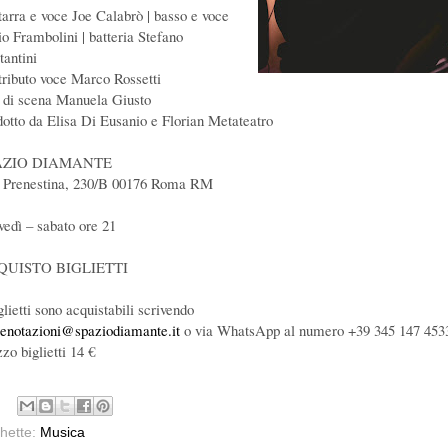
tarra e voce Joe Calabrò | basso e voce
io Frambolini | batteria Stefano
tantini
tributo voce Marco Rossetti
o di scena Manuela Giusto
dotto da Elisa Di Eusanio e Florian Metateatro
AZIO DIAMANTE
 Prenestina, 230/B 00176 Roma RM
vedì – sabato ore 21
QUISTO BIGLIETTI
glietti sono acquistabili scrivendo
renotazioni@spaziodiamante.it
o via WhatsApp al numero +39 345 147 453
zo biglietti 14 €
chette:
Musica