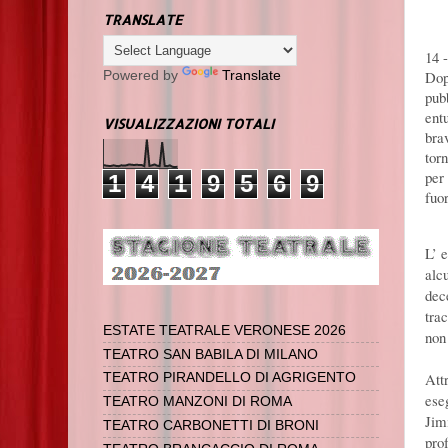
TRANSLATE
14 
Dop
Powered by
Translate
pub
entu
VISUALIZZAZIONI TOTALI
bra
tor
per 
1
4
1
9
5
6
9
fuo
L’ 
alcu
dec
tra
ESTATE TEATRALE VERONESE 2026
non
TEATRO SAN BABILA DI MILANO
Attr
TEATRO PIRANDELLO DI AGRIGENTO
ese
TEATRO MANZONI DI ROMA
Jim
TEATRO CARBONETTI DI BRONI
pro