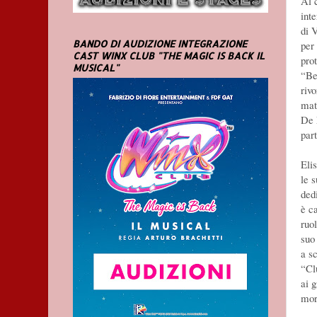
Al c
int
di 
BANDO DI AUDIZIONE INTEGRAZIONE
per
CAST WINX CLUB "THE MAGIC IS BACK IL
pro
MUSICAL"
“Be
riv
mat
De 
par
Eli
le 
ded
è c
ruol
suo
a sc
“Cl
ai 
mort