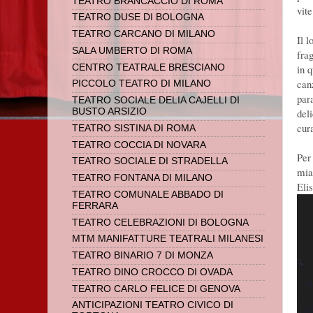
TEATRO BRANCACCIO DI ROMA
vite
TEATRO DUSE DI BOLOGNA
TEATRO CARCANO DI MILANO
Il 
SALA UMBERTO DI ROMA
frag
CENTRO TEATRALE BRESCIANO
in 
can
PICCOLO TEATRO DI MILANO
par
TEATRO SOCIALE DELIA CAJELLI DI
BUSTO ARSIZIO
del
cur
TEATRO SISTINA DI ROMA
TEATRO COCCIA DI NOVARA
Per
TEATRO SOCIALE DI STRADELLA
mia
TEATRO FONTANA DI MILANO
Eli
TEATRO COMUNALE ABBADO DI
FERRARA
TEATRO CELEBRAZIONI DI BOLOGNA
MTM MANIFATTURE TEATRALI MILANESI
TEATRO BINARIO 7 DI MONZA
TEATRO DINO CROCCO DI OVADA
TEATRO CARLO FELICE DI GENOVA
ANTICIPAZIONI TEATRO CIVICO DI