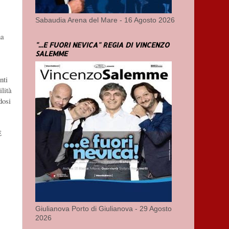
Sabaudia Arena del Mare - 16 Agosto 2026
na
"...E FUORI NEVICA" REGIA DI VINCENZO
SALEMME
nti
lità
dosi
È
"
Giulianova Porto di Giulianova - 29 Agosto
2026