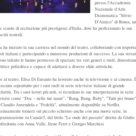
presso l'Accademia
Nazionale d'Arte
Drammatica "Silvio
D'Amico" di Roma, u
e scuole di recitazione più prestigiose d'Italia, dove ha perfezionato le sue
cità teatrali.
sa ha iniziato la sua carriera nel mondo del teatro, collaborando con importa
isti italiani e partecipando a numerose produzioni di successo. La sua versati
l suo talento le hanno permesso di spaziare tra vari generi e ruoli, dimostran
ttrice poliedrica e capace di adattarsi a diverse sfide artistiche.
re al teatro, Elisa Di Eusanio ha lavorato anche in televisione e al cinema. 
sciuta soprattutto per i suoi ruoli in serie televisive italiane di grande
larità. Tra i suoi lavori più noti, si ricordano le sue interpretazioni in serie
evisive come “Doc – nelle tue mani”, "Bang, Bang, Baby", "Tutti per bruno
 Claudio Amendola e "Fedeltà", attualmente disponibile su Netflix.
ssimamente tornerà sul piccolo schermo anche con una nuova serie, in
grammazione su Canale5, dal titolo "Le onde del passato" diretta da Giulio
fredonia con Anna Valle, Irene Ferri e Giorgio Marchesi