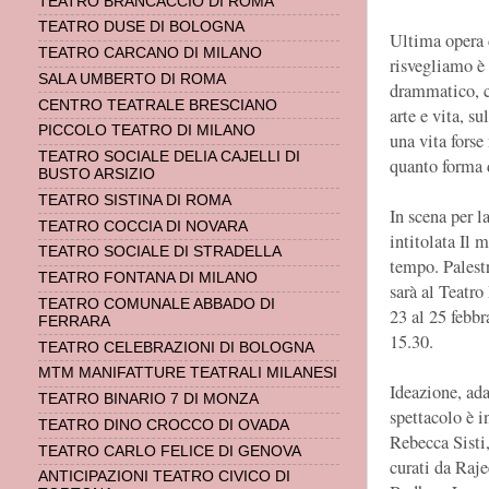
TEATRO BRANCACCIO DI ROMA
TEATRO DUSE DI BOLOGNA
Ultima opera 
TEATRO CARCANO DI MILANO
risvegliamo è 
SALA UMBERTO DI ROMA
drammatico, ch
CENTRO TEATRALE BRESCIANO
arte e vita, s
PICCOLO TEATRO DI MILANO
una vita forse
TEATRO SOCIALE DELIA CAJELLI DI
quanto forma d
BUSTO ARSIZIO
TEATRO SISTINA DI ROMA
In scena per 
TEATRO COCCIA DI NOVARA
intitolata Il 
TEATRO SOCIALE DI STRADELLA
tempo. Palest
TEATRO FONTANA DI MILANO
sarà al Teatr
TEATRO COMUNALE ABBADO DI
23 al 25 febbr
FERRARA
15.30.
TEATRO CELEBRAZIONI DI BOLOGNA
MTM MANIFATTURE TEATRALI MILANESI
Ideazione, ad
TEATRO BINARIO 7 DI MONZA
spettacolo è i
TEATRO DINO CROCCO DI OVADA
Rebecca Sisti,
TEATRO CARLO FELICE DI GENOVA
curati da Raje
ANTICIPAZIONI TEATRO CIVICO DI