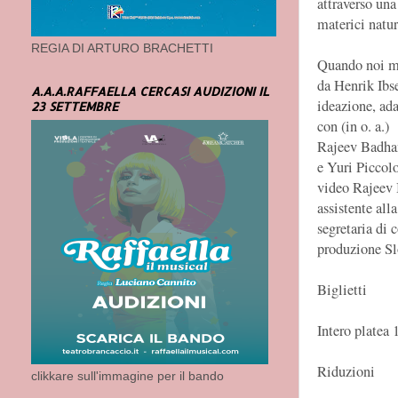
attraverso un
materici natur
REGIA DI ARTURO BRACHETTI
Quando noi mo
da Henrik Ibs
A.A.A.RAFFAELLA CERCASI AUDIZIONI IL
ideazione, ad
23 SETTEMBRE
con (in o. a.)
Rajeev Badhan
e Yuri Piccolo
video Rajeev 
assistente al
segretaria di
produzione S
Biglietti
Intero platea 
Riduzioni
clikkare sull'immagine per il bando