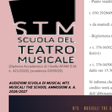
- Punto vendi
t. 030 292860
> da martedì a
- Biglietteria 
> t. 376 04502
festivi)
> t. 376 0450
(Diploma Accademico di I livello AFAM D.M.
dalle ore 15.3
n. 421/2020) (scadenza 03/09/26)
Si informa che
AUDIZIONI SCUOLA DI MUSICAL MTS
credito verrà 
MUSICAL! THE SCHOOL AMMISSIONI A. A.
2026/2027
dell’abboname
- On-line sul 
VIVATICKE