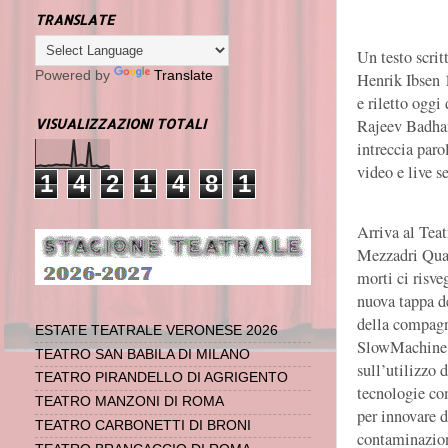
TRANSLATE
Un testo scrit
Powered by
Translate
Henrik Ibsen 
e riletto oggi 
Rajeev Badha
VISUALIZZAZIONI TOTALI
intreccia parol
video e live se
1
4
2
1
4
8
1
Arriva al Tea
Mezzadri Qua
morti ci risve
nuova tappa d
della compag
ESTATE TEATRALE VERONESE 2026
SlowMachine
TEATRO SAN BABILA DI MILANO
sull’utilizzo 
TEATRO PIRANDELLO DI AGRIGENTO
tecnologie c
TEATRO MANZONI DI ROMA
per innovare d
TEATRO CARBONETTI DI BRONI
contaminazion