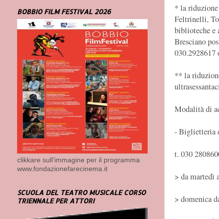
* la riduzione
BOBBIO FILM FESTIVAL 2026
Feltrinelli, T
biblioteche e 
Bresciano pos
030.2928617 o
** la riduzion
ultrasessanta
Modalità di a
- Biglietteria
t. 030 280860
clikkare sull'immagine per il programma
www.fondazionefarecinema.it
> da martedì a
SCUOLA DEL TEATRO MUSICALE CORSO
> domenica dal
TRIENNALE PER ATTORI