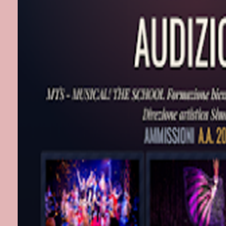
- Teatro Mina
Il botteghino 
sono in vendit
Etichette:
Tea
Nessun c
Posta un