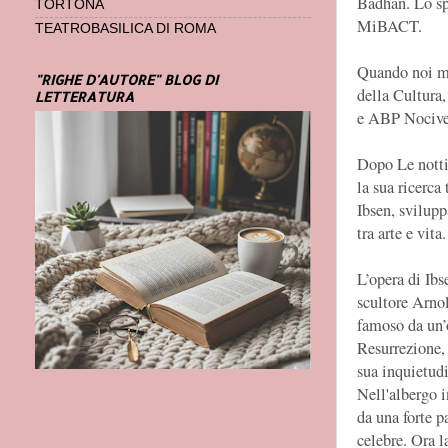
Badhan. Lo sp
TORTONA
MiBACT.
TEATROBASILICA DI ROMA
Quando noi mor
"RIGHE D'AUTORE" BLOG DI
della Cultur
LETTERATURA
e ABP Nocivel
Dopo Le notti
la sua ricerca 
Ibsen, svilupp
tra arte e vita.
L’opera di Ibs
scultore Arno
famoso da un’o
Resurrezione, 
sua inquietudi
Nell'albergo i
da una forte p
celebre. Ora l