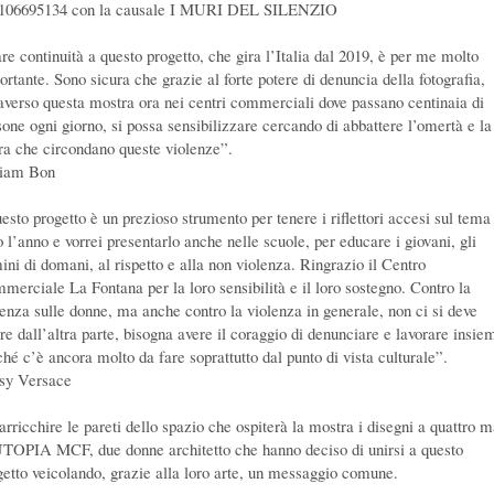
106695134 con la causale I MURI DEL SILENZIO
re continuità a questo progetto, che gira l’Italia dal 2019, è per me molto
ortante. Sono sicura che grazie al forte potere di denuncia della fotografia,
raverso questa mostra ora nei centri commerciali dove passano centinaia di
sone ogni giorno, si possa sensibilizzare cercando di abbattere l’omertà e la
ra che circondano queste violenze”.
iam Bon
esto progetto è un prezioso strumento per tenere i riflettori accesi sul tema
o l’anno e vorrei presentarlo anche nelle scuole, per educare i giovani, gli
ini di domani, al rispetto e alla non violenza. Ringrazio il Centro
merciale La Fontana per la loro sensibilità e il loro sostegno. Contro la
lenza sulle donne, ma anche contro la violenza in generale, non ci si deve
are dall’altra parte, bisogna avere il coraggio di denunciare e lavorare insie
ché c’è ancora molto da fare soprattutto dal punto di vista culturale”.
sy Versace
arricchire le pareti dello spazio che ospiterà la mostra i disegni a quattro m
UTOPIA MCF, due donne architetto che hanno deciso di unirsi a questo
getto veicolando, grazie alla loro arte, un messaggio comune.