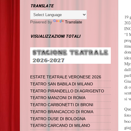
TRANSLATE
19 
202
Powered by
Translate
IN
“I 
VISUALIZZAZIONI TOTALI
prog
itin
don
idea
Mjr
dal
par
ESTATE TEATRALE VERONESE 2026
Giu
TEATRO SAN BABILA DI MILANO
di 
TEATRO PIRANDELLO DI AGRIGENTO
sen
si 
TEATRO MANZONI DI ROMA
TEATRO CARBONETTI DI BRONI
Ques
TEATRO BRANCACCIO DI ROMA
foto
TEATRO DUSE DI BOLOGNA
boc
TEATRO CARCANO DI MILANO
gia