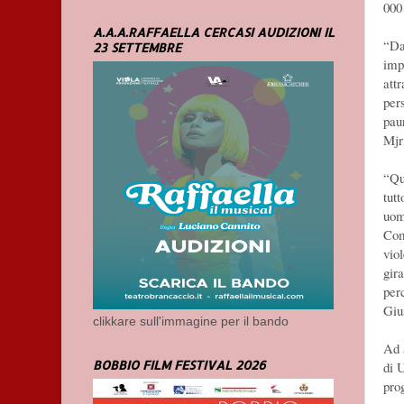
000
A.A.A.RAFFAELLA CERCASI AUDIZIONI IL
“Da
23 SETTEMBRE
imp
att
per
pau
Mjr
“Qu
tutt
uom
Com
vio
gir
per
Giu
clikkare sull'immagine per il bando
Ad 
BOBBIO FILM FESTIVAL 2026
di 
pro