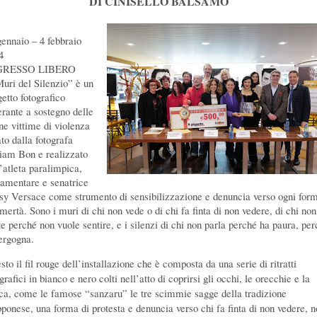
DI CINISELLO BALSAMO
gennaio – 4 febbraio
4
GRESSO LIBERO
Muri del Silenzio” è un
etto fotografico
erante a sostegno delle
ne vittime di violenza
to dalla fotografa
iam Bon e realizzato
l’atleta paralimpica,
lamentare e senatrice
sy Versace come strumento di sensibilizzazione e denuncia verso ogni for
omertà.
Sono i muri di chi non vede o di chi fa finta di non vedere, di chi non
te perché non vuole sentire, e i silenzi di chi non parla perché ha paura, pe
vergogna.
to il fil rouge dell’installazione che è composta da una serie di ritratti
grafici in bianco e nero colti nell’atto di coprirsi gli occhi, le orecchie e la
ca, come le famose “sanzaru” le tre scimmie sagge della tradizione
pponese, una forma di protesta e denuncia verso chi fa finta di non vedere, 