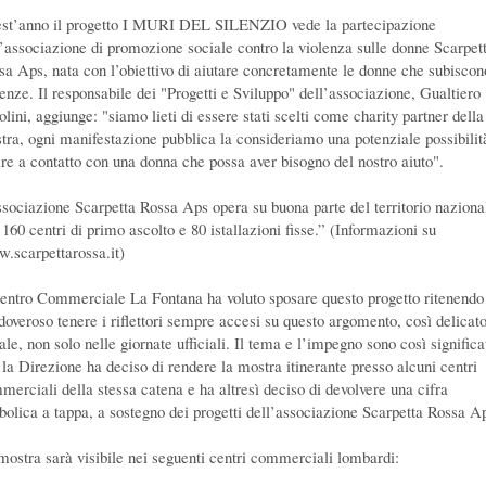
st’anno il progetto I MURI DEL SILENZIO vede la partecipazione
l’associazione di promozione sociale contro la violenza sulle donne Scarpet
sa Aps, nata con l’obiettivo di aiutare concretamente le donne che subiscon
lenze. Il responsabile dei "Progetti e Sviluppo" dell’associazione, Gualtiero
lini, aggiunge: "siamo lieti di essere stati scelti come charity partner della
tra, ogni manifestazione pubblica la consideriamo una potenziale possibilit
ire a contatto con una donna che possa aver bisogno del nostro aiuto".
ssociazione Scarpetta Rossa Aps opera su buona parte del territorio naziona
160 centri di primo ascolto e 80 istallazioni fisse.” (Informazioni su
.scarpettarossa.it)
Centro Commerciale La Fontana ha voluto sposare questo progetto ritenendo
 doveroso tenere i riflettori sempre accesi su questo argomento, così delicat
ale, non solo nelle giornate ufficiali. Il tema e l’impegno sono così significa
 la Direzione ha deciso di rendere la mostra itinerante presso alcuni centri
merciali della stessa catena e ha altresì deciso di devolvere una cifra
bolica a tappa, a sostegno dei progetti dell’associazione Scarpetta Rossa A
mostra sarà visibile nei seguenti centri commerciali lombardi: