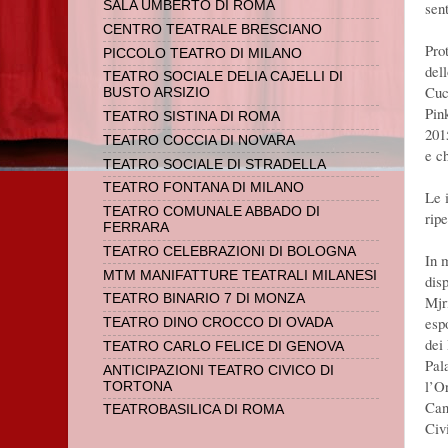
SALA UMBERTO DI ROMA
sent
CENTRO TEATRALE BRESCIANO
Pro
PICCOLO TEATRO DI MILANO
del
TEATRO SOCIALE DELIA CAJELLI DI
Cuc
BUSTO ARSIZIO
Pin
TEATRO SISTINA DI ROMA
201
TEATRO COCCIA DI NOVARA
e c
TEATRO SOCIALE DI STRADELLA
TEATRO FONTANA DI MILANO
Le 
TEATRO COMUNALE ABBADO DI
rip
FERRARA
TEATRO CELEBRAZIONI DI BOLOGNA
In 
MTM MANIFATTURE TEATRALI MILANESI
dis
TEATRO BINARIO 7 DI MONZA
Mjr
esp
TEATRO DINO CROCCO DI OVADA
dei 
TEATRO CARLO FELICE DI GENOVA
Pal
ANTICIPAZIONI TEATRO CIVICO DI
l’O
TORTONA
Can
TEATROBASILICA DI ROMA
Civi