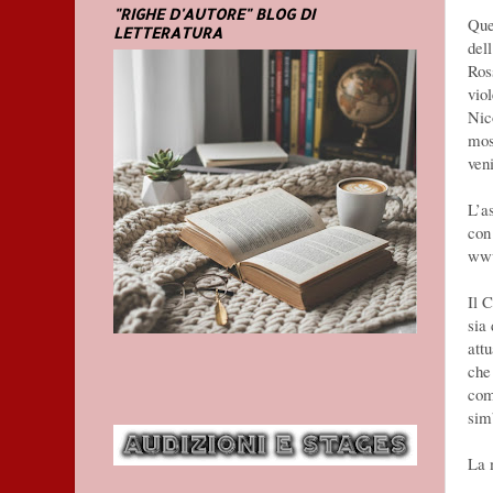
"RIGHE D'AUTORE" BLOG DI
Que
LETTERATURA
del
Ros
vio
Nico
mos
ven
L’a
con 
www
Il 
sia
attu
che
com
sim
La 