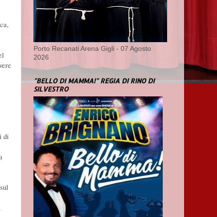
ica,
Porto Recanati Arena Gigli - 07 Agosto
el
2026
vere
"BELLO DI MAMMA!" REGIA DI RINO DI
SILVESTRO
 di
a
sul
.