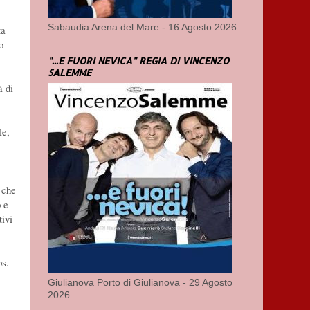
Sabaudia Arena del Mare - 16 Agosto 2026
ta
o
"...E FUORI NEVICA" REGIA DI VINCENZO
SALEMME
à di
le,
 che
o e
tivi
ps.
Giulianova Porto di Giulianova - 29 Agosto
2026