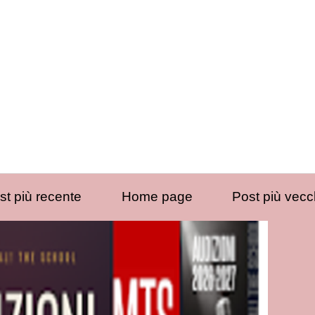
st più recente
Home page
Post più vecc
iviti a:
Commenti sul post (Atom)