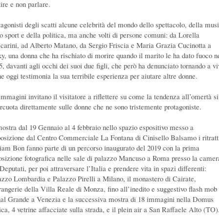
ire e non parlare.
tagonisti degli scatti alcune celebrità del mondo dello spettacolo, della mus
lo sport e della politica, ma anche volti di persone comuni: da Lorella
carini, ad Alberto Matano, da Sergio Friscia e Maria Grazia Cucinotta a
ky, una donna che ha rischiato di morire quando il marito le ha dato fuoco n
5, davanti agli occhi dei suoi due figli, che però ha denunciato tornando a vi
he oggi testimonia la sua terribile esperienza per aiutare altre donne.
immagini invitano il visitatore a riflettere su come la tendenza all’omertà si
ercuota direttamente sulle donne che ne sono tristemente protagoniste.
mostra dal 19 Gennaio al 4 febbraio nello spazio espositivo messo a
posizione dal Centro Commerciale La Fontana di Cinisello Balsamo i ritratti
iam Bon fanno parte di un percorso inaugurato del 2019 con la prima
osizione fotografica nelle sale di palazzo Mancuso a Roma presso la camer
Deputati, per poi attraversare l’Italia e prendere vita in spazi differenti:
azzo Lombardia e Palazzo Pirelli a Milano, il monastero di Cairate,
rangerie della Villa Reale di Monza, fino all’inedito e suggestivo flash mob 
al Grande a Venezia e la successiva mostra di 18 immagini nella Domus
ca, 4 vetrine affacciate sulla strada, e il plein air a San Raffaele Alto (TO)