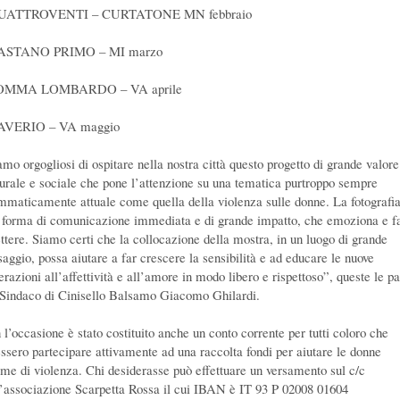
QUATTROVENTI – CURTATONE MN febbraio
CASTANO PRIMO – MI marzo
SOMMA LOMBARDO – VA aprile
AVERIO – VA maggio
amo orgogliosi di ospitare nella nostra città questo progetto di grande valore
turale e sociale che pone l’attenzione su una tematica purtroppo sempre
mmaticamente attuale come quella della violenza sulle donne. La fotografia
 forma di comunicazione immediata e di grande impatto, che emoziona e f
lettere. Siamo certi che la collocazione della mostra, in un luogo di grande
saggio, possa aiutare a far crescere la sensibilità e ad educare le nuove
razioni all’affettività e all’amore in modo libero e rispettoso”, queste le p
 Sindaco di Cinisello Balsamo Giacomo Ghilardi.
 l’occasione è stato costituito anche un conto corrente per tutti coloro che
essero partecipare attivamente ad una raccolta fondi per aiutare le donne
time di violenza. Chi desiderasse può effettuare un versamento sul c/c
l’associazione Scarpetta Rossa il cui IBAN è IT 93 P 02008 01604