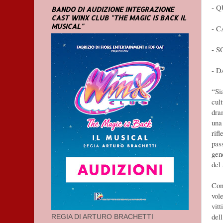
- 
BANDO DI AUDIZIONE INTEGRAZIONE
CAST WINX CLUB "THE MAGIC IS BACK IL
MUSICAL"
- 
- 
- D
“Si
cul
dra
una
rif
pas
gene
del
Con
vol
vit
del
REGIA DI ARTURO BRACHETTI