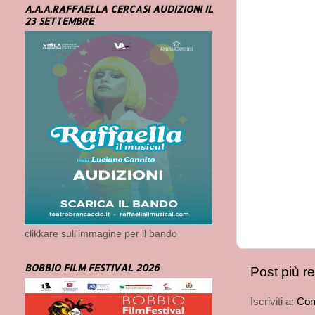
A.A.A.RAFFAELLA CERCASI AUDIZIONI IL
23 SETTEMBRE
clikkare sull'immagine per il bando
BOBBIO FILM FESTIVAL 2026
Post più r
Iscriviti a:
Com