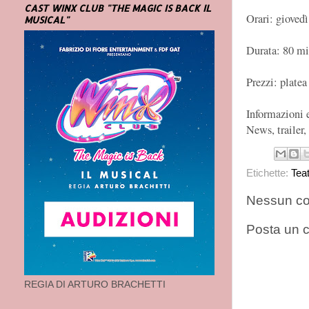
CAST WINX CLUB "THE MAGIC IS BACK IL
Orari: giovedì
MUSICAL"
Durata: 80 mi
Prezzi: platea
Informazioni 
News, trailer,
Etichette:
Tea
Nessun c
Posta un
REGIA DI ARTURO BRACHETTI