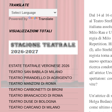
TRANSLATE
Dal 14 al 16 o
Powered by
Translate
al Teatro Stre
italiana asso
VISUALIZZAZIONI TOTALI
Milo Rau e Ur
regia di Milo
Repetition. Hi
(I), allo Streh
regista torna 
nuovo spettac
ricerca condo
ESTATE TEATRALE VERONESE 2026
all’attrice Ur
TEATRO SAN BABILA DI MILANO
spettatore: co
TEATRO PIRANDELLO DI AGRIGENTO
vite?
TEATRO MANZONI DI ROMA
TEATRO CARBONETTI DI BRONI
Un’attrice di 
TEATRO BRANCACCIO DI ROMA
Helga Bedau) c
TEATRO DUSE DI BOLOGNA
come ultimo de
TEATRO CARCANO DI MILANO