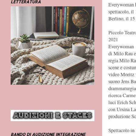
LETTERATURA
Everywoman ha
spettacolo, il
Berlino, il 15
Piccolo Teatr
2021
Everywoman
di Milo Rau e
regia Milo R
scene e cost
video Moritz
suono Jens Ba
drammaturgia 
ricerca Carme
luci Erich Sc
con Ursina La
produzione Sc
Spettacolo in 
BANDO DI AUDIZIONE INTEGRAZIONE