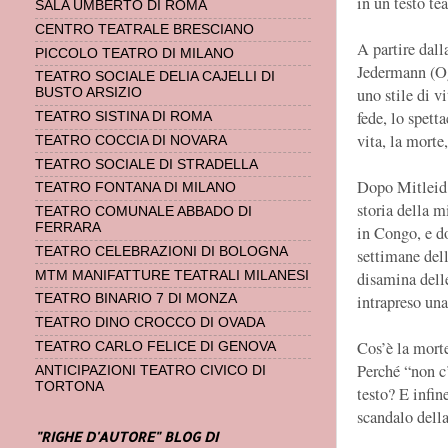
in un testo tea
SALA UMBERTO DI ROMA
CENTRO TEATRALE BRESCIANO
A partire dal
PICCOLO TEATRO DI MILANO
Jedermann (Og
TEATRO SOCIALE DELIA CAJELLI DI
uno stile di v
BUSTO ARSIZIO
fede, lo spett
TEATRO SISTINA DI ROMA
vita, la morte
TEATRO COCCIA DI NOVARA
TEATRO SOCIALE DI STRADELLA
Dopo Mitleid
TEATRO FONTANA DI MILANO
storia della m
TEATRO COMUNALE ABBADO DI
FERRARA
in Congo, e d
TEATRO CELEBRAZIONI DI BOLOGNA
settimane dell
disamina dell
MTM MANIFATTURE TEATRALI MILANESI
intrapreso una
TEATRO BINARIO 7 DI MONZA
TEATRO DINO CROCCO DI OVADA
Cos’è la mort
TEATRO CARLO FELICE DI GENOVA
Perché “non c’
ANTICIPAZIONI TEATRO CIVICO DI
TORTONA
testo? E infin
scandalo dell
"RIGHE D'AUTORE" BLOG DI