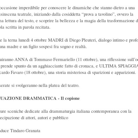
occasione imperdibile per conoscere le dinamiche che stanno dietro a una
sinscena teatrale, iniziando dalla cosiddetta “prova a tavolino”, ovvero la
ma lettura del testo, e scoprire la bellezza e la magia della trasformazione d
la scritta in parola recitata.
e la terna lunedì 4 ottobre MADRI di Diego Pleuteri, dialogo intimo e prof
 una madre e un figlio sospesi fra sogno e realtà.
uiranno ANNA di Tommaso Fermariello (11 ottobre), una riflessione sull’o
 prende spunto da un agghiacciante fatto di cronaca, e ULTIMA SPIAGGIA
cardo Favaro (18 ottobre), una storia misteriosa di sparizioni e apparizioni.
erate si svolgeranno nella platea del teatro.
TUAZIONE DRAMMATICA - Il copione
ture sceniche dedicate alla drammaturgia italiana contemporanea con la
ecipazione di attori, autori e pubblico
duce Tindaro Granata