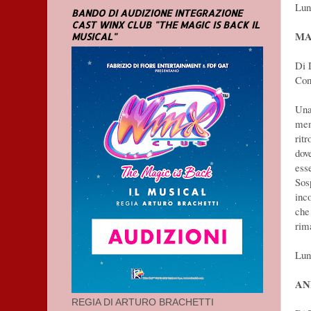
Lun
BANDO DI AUDIZIONE INTEGRAZIONE
CAST WINX CLUB "THE MAGIC IS BACK IL
MA
MUSICAL"
Di 
Con
Una
men
rit
dov
ess
Sos
inc
che
rim
Lun
AN
REGIA DI ARTURO BRACHETTI