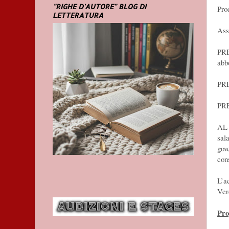
"RIGHE D'AUTORE" BLOG DI
Pro
LETTERATURA
Ass
PRE
abb
PRE
PR
AL 
sal
gov
con
L’a
Ver
Pr