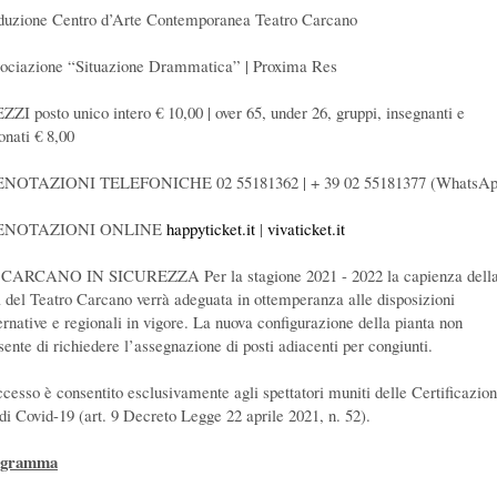
duzione Centro d’Arte Contemporanea Teatro Carcano
ociazione “Situazione Drammatica” | Proxima Res
ZZI posto unico intero € 10,00 | over 65, under 26, gruppi, insegnanti e
onati € 8,00
NOTAZIONI TELEFONICHE 02 55181362 | + 39 02 55181377 (WhatsAp
ENOTAZIONI ONLINE
happyticket.it
|
vivaticket.it
CARCANO IN SICUREZZA Per la stagione 2021 - 2022 la capienza dell
a del Teatro Carcano verrà adeguata in ottemperanza alle disposizioni
ernative e regionali in vigore. La nuova configurazione della pianta non
sente di richiedere l’assegnazione di posti adiacenti per congiunti.
ccesso è consentito esclusivamente agli spettatori muniti delle Certificazion
di Covid-19 (art. 9 Decreto Legge 22 aprile 2021, n. 52).
ogramma