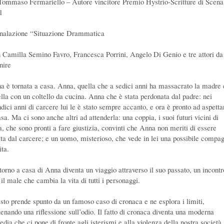
Tommaso Fermariello – Autore vincitore Premio Hystrio-Scritture di Scena
1
nalazione “Situazione Drammatica
 Camilla Semino Favro, Francesca Porrini, Angelo Di Genio e tre attori da
nire
a è tornata a casa. Anna, quella che a sedici anni ha massacrato la madre 
ella con un coltello da cucina. Anna che è stata perdonata dal padre: nei
ndici anni di carcere lui le è stato sempre accanto, e ora è pronto ad aspetta
sa. Ma ci sono anche altri ad attenderla: una coppia, i suoi futuri vicini di
a, che sono pronti a fare giustizia, convinti che Anna non meriti di essere
ita dal carcere; e un uomo, misterioso, che vede in lei una possibile compa
ita.
itorno a casa di Anna diventa un viaggio attraverso il suo passato, un incontr
il male che cambia la vita di tutti i personaggi.
testo prende spunto da un famoso caso di cronaca e ne esplora i limiti,
tenando una riflessione sull’odio. Il fatto di cronaca diventa una moderna
edia che ci pone di fronte agli isterismi e alla violenza della nostra società