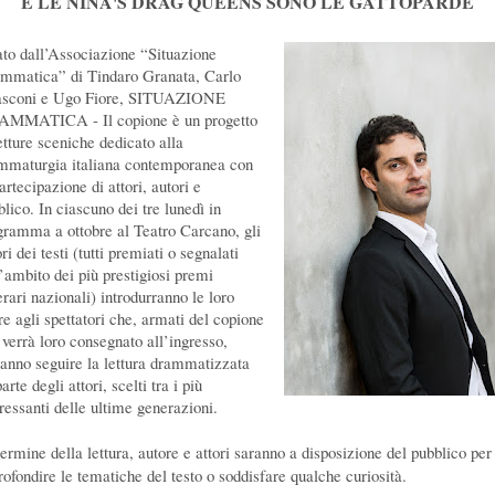
E LE NINA'S DRAG QUEENS SONO LE GATTOPARDE
ato dall’Associazione “Situazione
mmatica” di Tindaro Granata, Carlo
sconi e Ugo Fiore, SITUAZIONE
MMATICA - Il copione è un progetto
etture sceniche dedicato alla
mmaturgia italiana contemporanea con
artecipazione di attori, autori e
lico. In ciascuno dei tre lunedì in
gramma a ottobre al Teatro Carcano, gli
ri dei testi (tutti premiati o segnalati
l’ambito dei più prestigiosi premi
erari nazionali) introdurranno le loro
re agli spettatori che, armati del copione
 verrà loro consegnato all’ingresso,
ranno seguire la lettura drammatizzata
arte degli attori, scelti tra i più
eressanti delle ultime generazioni.
termine della lettura, autore e attori saranno a disposizione del pubblico per
rofondire le tematiche del testo o soddisfare qualche curiosità.