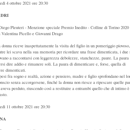
edì 4 ottobre 2021 ore 20:30
DRI
Diego Pleuteri - Menzione speciale Premio Inedito - Colline di Torino 2020
 Valentina Picello e Giovanni Drago
 donna riceve inaspettatamente la visita del figlio in un pomeriggio piovoso,
tre lei scava nella sua memoria per ricordare una frase dimenticata, i due 
rovano a raccontarsi con leggerezza debolezze, stanchezze, paure. La paura 
ersi dire addio e rimanere soli. La paura di dimenticare e, forse, quella di
ere dimenticati.
pesi fra sogno e realtà, azione e pensiero, madre e figlio sprofondano nel lo
onscio senza accorgersene, finché la donna non riesce a ripescare quelle pa
 aveva perduto, riuscendo così a restituire a entrambi quello che di intimo è
asto.
edì 11 ottobre 2021 ore 20:30
NA