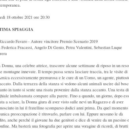
temporanea.
edì 18 ottobre 2021 ore 20:30
TIMA SPIAGGIA
Riccardo Favaro - Autore vincitore Premio Scenario 2019
 Federica Fracassi, Angelo Di Genio, Petra Valentini, Sebastian Luque
rera
 Donna, una celebre attrice, trascorre alcune settimane di riposo in un reso
 le montagne innevate. Il tempo passa senza lasciare traccia, tra le visite di
Amica eccessivamente premurosa e le cure di un Uomo, un agente, piuttost
taccato. Dalla terrazza della stanza si vedono alcuni animali uscire dal bosc
anto in tanto si sente una risata provenire dalla stanza accanto. Una testa di
ghiale imbalsamata compare alla parete. Fino a quando, un giorno, dopo es
ata a sciare, la Donna giura di aver visto sulle nevi un Ragazzo e di aver
onosciuto in lui il fratellino scomparso dodici anni prima. Da quel momento 
 unica preoccupazione è ritrovarlo, parlare con lui. Eppure nessuno le dà
dito, anche perché il giovane ha due genitori e dice di venire da un paesino o
onfine. Ma basterà una fotografia per aprire una voragine di ricordi, di brutti