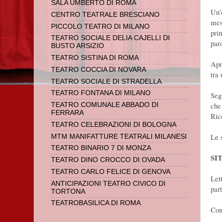
SALA UMBERTO DI ROMA
Un’
CENTRO TEATRALE BRESCIANO
mes
PICCOLO TEATRO DI MILANO
pri
TEATRO SOCIALE DELIA CAJELLI DI
paro
BUSTO ARSIZIO
TEATRO SISTINA DI ROMA
Apr
TEATRO COCCIA DI NOVARA
tra
TEATRO SOCIALE DI STRADELLA
TEATRO FONTANA DI MILANO
Seg
che
TEATRO COMUNALE ABBADO DI
FERRARA
Ric
TEATRO CELEBRAZIONI DI BOLOGNA
Le s
MTM MANIFATTURE TEATRALI MILANESI
TEATRO BINARIO 7 DI MONZA
SI
TEATRO DINO CROCCO DI OVADA
TEATRO CARLO FELICE DI GENOVA
Let
ANTICIPAZIONI TEATRO CIVICO DI
part
TORTONA
TEATROBASILICA DI ROMA
Con