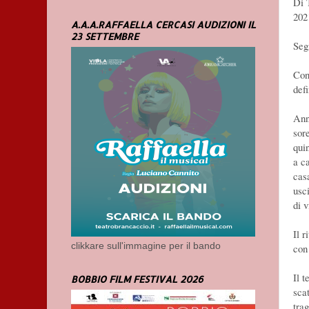
Di 
202
A.A.A.RAFFAELLA CERCASI AUDIZIONI IL
23 SETTEMBRE
Seg
Con
defi
Ann
sor
qui
a ca
cas
usc
di v
Il r
clikkare sull'immagine per il bando
con 
Il 
BOBBIO FILM FESTIVAL 2026
sca
trag