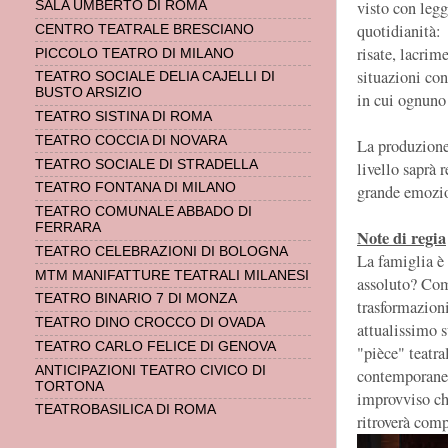
visto con legg
SALA UMBERTO DI ROMA
quotidianità:
CENTRO TEATRALE BRESCIANO
risate, lacrim
PICCOLO TEATRO DI MILANO
situazioni co
TEATRO SOCIALE DELIA CAJELLI DI
BUSTO ARSIZIO
in cui ognuno 
TEATRO SISTINA DI ROMA
TEATRO COCCIA DI NOVARA
La produzione
TEATRO SOCIALE DI STRADELLA
livello saprà 
TEATRO FONTANA DI MILANO
grande emozi
TEATRO COMUNALE ABBADO DI
FERRARA
Note di regia
TEATRO CELEBRAZIONI DI BOLOGNA
La famiglia è 
MTM MANIFATTURE TEATRALI MILANESI
assoluto? Come
TEATRO BINARIO 7 DI MONZA
trasformazioni
TEATRO DINO CROCCO DI OVADA
attualissimo s
TEATRO CARLO FELICE DI GENOVA
"pièce" teatral
ANTICIPAZIONI TEATRO CIVICO DI
contemporanea
TORTONA
improvviso che
TEATROBASILICA DI ROMA
ritroverà comp