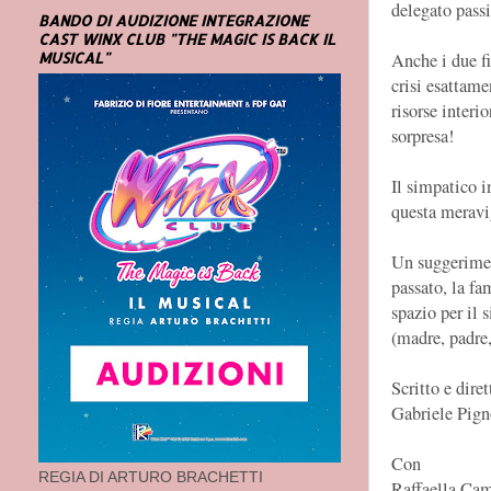
delegato pass
BANDO DI AUDIZIONE INTEGRAZIONE
CAST WINX CLUB "THE MAGIC IS BACK IL
MUSICAL"
Anche i due fi
crisi esattame
risorse interi
sorpresa!
Il simpatico i
questa meravi
Un suggeriment
passato, la fa
spazio per il 
(madre, padre,
Scritto e diret
Gabriele Pign
Con
REGIA DI ARTURO BRACHETTI
Raffaella Ca