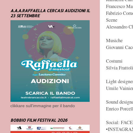
Francesco Ma
A.A.A.RAFFAELLA CERCASI AUDIZIONI IL
Fabrizio Coru
23 SETTEMBRE
Scene
Alessandro Ch
Musiche
Giovanni Ca
Costumi
Silvia Frattol
Light designe
Umile Vainier
Sound design
clikkare sull'immagine per il bando
Enrico Porcel
BOBBIO FILM FESTIVAL 2026
Social: FAC
•INSTAGRAM 