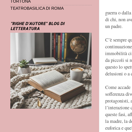
TORTONA
TEATROBASILICA DI ROMA
guerra o dalla
di chi, non av
"RIGHE D'AUTORE" BLOG DI
un padre.
LETTERATURA
C’è sempre qu
continuazione
immobilità ci 
da piccoli si 
questo lo spet
delusioni o a 
Come accade ne
sofferenza div
protagonisti, 
l’interazione 
queste fasi, a
la madre, la d
euforica e que