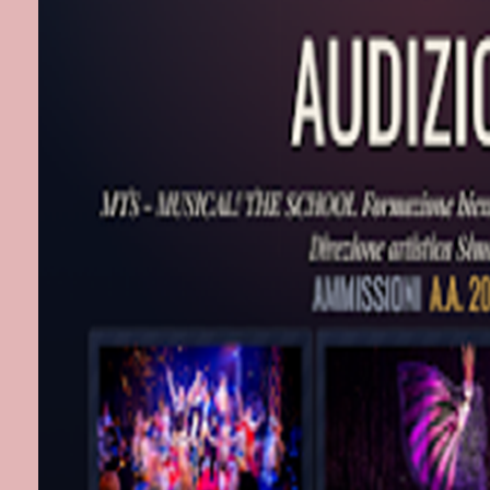
Sound designe
Riprese e Vi
Tecnico suono
Regia Elda Al
Durata: 1h e 
PICCOLO E
Da mercoledì 
Orario spettac
martedì, primo
mercoledì e d
Biglietteria t
19.00
Via Nazional
Biglietteria 
Call center V
Prezzi da 21 €