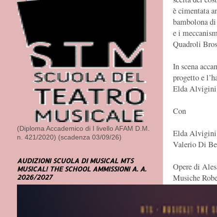
è cimentata an
bambolona di 
e i meccanismi
Quadroli Bros
In scena accan
progetto e l’h
Elda Alvigini
Con
(Diploma Accademico di I livello AFAM D.M.
Elda Alvigini
n. 421/2020) (scadenza 03/09/26)
Valerio Di Be
AUDIZIONI SCUOLA DI MUSICAL MTS
Opere di Ales
MUSICAL! THE SCHOOL AMMISSIONI A. A.
Musiche Robe
2026/2027
Scene Antonel
Costumi Robe
Disegno luci 