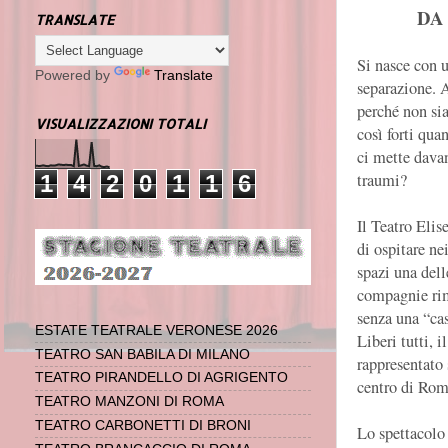
DA
TRANSLATE
Si nasce con 
Powered by
Translate
separazione. 
perché non si
VISUALIZZAZIONI TOTALI
così forti qua
ci mette davan
traumi?
1
4
2
0
1
1
6
Il Teatro Elise
di ospitare ne
spazi una dell
compagnie ri
senza una “ca
ESTATE TEATRALE VERONESE 2026
Liberi tutti, 
TEATRO SAN BABILA DI MILANO
rappresentato 
TEATRO PIRANDELLO DI AGRIGENTO
centro di Roma
TEATRO MANZONI DI ROMA
TEATRO CARBONETTI DI BRONI
Lo spettacolo