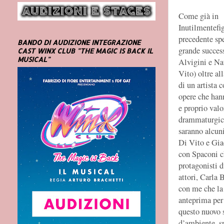
Come già in
Inutilmentefig
precedente spe
BANDO DI AUDIZIONE INTEGRAZIONE
grande succes
CAST WINX CLUB "THE MAGIC IS BACK IL
MUSICAL"
Alvigini e Na
Vito) oltre al
di un artista c
opere che han
e proprio valo
drammaturgico
saranno alcuni
Di Vito e Gia
con Spaconi ch
protagonisti d
attori, Carla 
con me che la 
anteprima per 
questo nuovo 
d’ambiente, sp