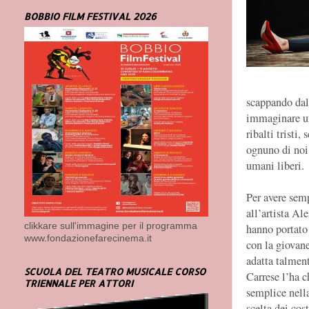
BOBBIO FILM FESTIVAL 2026
scappando dal 
immaginare un
ribalti tristi
ognuno di noi 
umani liberi.
Per avere sem
all’artista Al
clikkare sull'immagine per il programma
hanno portato 
www.fondazionefarecinema.it
con la giovane
adatta talment
SCUOLA DEL TEATRO MUSICALE CORSO
Carrese l’ha c
TRIENNALE PER ATTORI
semplice nella
scelta dei co