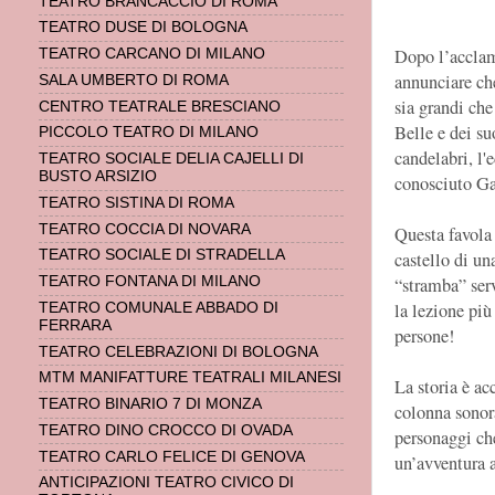
TEATRO BRANCACCIO DI ROMA
TEATRO DUSE DI BOLOGNA
Dopo l’acclam
TEATRO CARCANO DI MILANO
annunciare che
SALA UMBERTO DI ROMA
sia grandi che
CENTRO TEATRALE BRESCIANO
Belle e dei s
PICCOLO TEATRO DI MILANO
candelabri, l'
TEATRO SOCIALE DELIA CAJELLI DI
BUSTO ARSIZIO
conosciuto Gab
TEATRO SISTINA DI ROMA
TEATRO COCCIA DI NOVARA
Questa favola 
TEATRO SOCIALE DI STRADELLA
castello di un
“stramba” serv
TEATRO FONTANA DI MILANO
la lezione più
TEATRO COMUNALE ABBADO DI
FERRARA
persone!
TEATRO CELEBRAZIONI DI BOLOGNA
MTM MANIFATTURE TEATRALI MILANESI
La storia è a
TEATRO BINARIO 7 DI MONZA
colonna sonora
TEATRO DINO CROCCO DI OVADA
personaggi che
TEATRO CARLO FELICE DI GENOVA
un’avventura a
ANTICIPAZIONI TEATRO CIVICO DI