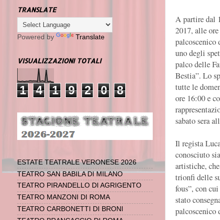
TRANSLATE
A partire dal 
2017, alle ore
Powered by
Translate
palcoscenico 
uno degli spet
VISUALIZZAZIONI TOTALI
palco delle Fa
Bestia”. Lo sp
tutte le dome
1
4
1
9
2
0
8
ore 16:00 e co
rappresentazio
sabato sera al
Il regista Luc
conosciuto sia
ESTATE TEATRALE VERONESE 2026
artistiche, ch
TEATRO SAN BABILA DI MILANO
trionfi delle 
TEATRO PIRANDELLO DI AGRIGENTO
fous”, con cui
TEATRO MANZONI DI ROMA
stato consegna
TEATRO CARBONETTI DI BRONI
palcoscenico d