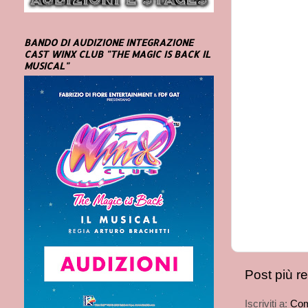
BANDO DI AUDIZIONE INTEGRAZIONE
CAST WINX CLUB "THE MAGIC IS BACK IL
MUSICAL"
Post più r
Iscriviti a:
Com