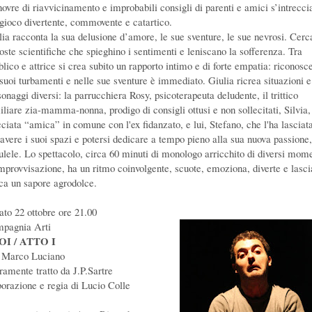
ovre di riavvicinamento e improbabili consigli di parenti e amici s’intrecci
gioco divertente, commovente e catartico.
lia racconta la sua delusione d’amore, le sue sventure, le sue nevrosi. Cerc
poste scientifiche che spieghino i sentimenti e leniscano la sofferenza. Tra
lico e attrice si crea subito un rapporto intimo e di forte empatia: riconosce
 suoi turbamenti e nelle sue sventure è immediato. Giulia ricrea situazioni e
onaggi diversi: la parrucchiera Rosy, psicoterapeuta deludente, il trittico
iliare zia-mamma-nonna, prodigo di consigli ottusi e non sollecitati, Silvia,
cciata “amica” in comune con l'ex fidanzato, e lui, Stefano, che l'ha lasciat
 avere i suoi spazi e potersi dedicare a tempo pieno alla sua nuova passione,
kulele. Lo spettacolo, circa 60 minuti di monologo arricchito di diversi mom
improvvisazione, ha un ritmo coinvolgente, scuote, emoziona, diverte e lasci
ca un sapore agrodolce.
ato 22 ottobre ore 21.00
pagnia Arti
OI / ATTO I
 Marco Luciano
eramente tratto da J.P.Sartre
borazione e regia di Lucio Colle