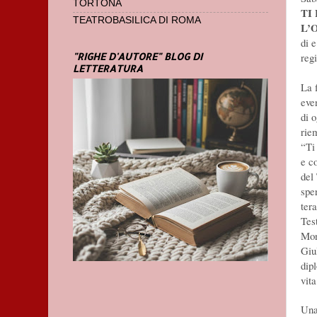
TORTONA
TI
TEATROBASILICA DI ROMA
L’
di 
"RIGHE D'AUTORE" BLOG DI
reg
LETTERATURA
La 
eve
di 
riem
“Ti 
e c
del
spe
tera
Tes
Mon
Giul
dipl
vita
Una