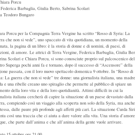
Chiara Porcu
 Federica Barbaglia, Giulia Berto, Sabrina Scolari
ia Teodoro Bungaro
ara Porcu per la Compagnia Terra Vergine ha scritto “Rosso di Syria: La
rra che non si vede”, uno spaccato di vita quotidiana, un momento della
nata, la pagina di un libro: è la storia di donne e di uomini, di paesi, di
azioni, di amore. Le attrici di Terra Vergine, Federica Barbaglia, Giulia Ber
rina Scolari e Chiara Porcu, si sono conosciute proprio sul palcoscenico del
tro Superga pochi anni fa e tornano, dopo il successo di “Ascensore” della
gione passata, con il loro nuovo spettacolo domenica 9 ottobre. In “Rosso di
ia: La guerra che non si vede” tre donne: una giornalista italiana, una madr
da e una ribelle creano uno spiraglio che permette al pubblico di spiare un
nto della loro vita e della loro quotidianità. Attimi difficili in cui la
nalista italiana cercherà di capire la situazione di un paese devastato dalla
rra, compiendo così un viaggio alla scoperta non solo della Syria, ma anche
tessa, dalle paure più profonde agli affetti più cari. La situazione Curda Sir
enta così una traccia che ci aiuta a dare valore alla vita. Una storia d’amore
que, che parte dall’anima e che all’anima della gente vuole arrivare.
ato 15 ottobre ore 21.00