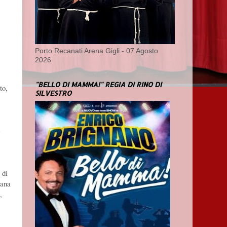
Porto Recanati Arena Gigli - 07 Agosto
2026
"BELLO DI MAMMA!" REGIA DI RINO DI
to,
SILVESTRO
e
 di
iana
,