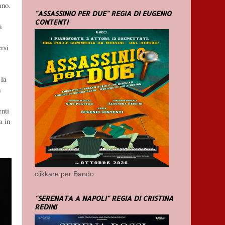
ano.
"ASSASSINIO PER DUE" REGIA DI EUGENIO
CONTENTI
a
rsi
 la
a
enti
a in
clikkare per Bando
"SERENATA A NAPOLI" REGIA DI CRISTINA
REDINI