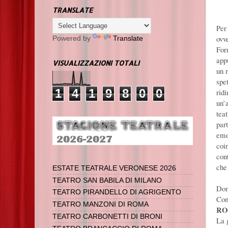
TRANSLATE
Per
ovv
Powered by
Translate
For
app
VISUALIZZAZIONI TOTALI
un 
spet
1
4
1
9
8
0
0
rid
un’
tea
par
emo
coin
con
che 
ESTATE TEATRALE VERONESE 2026
TEATRO SAN BABILA DI MILANO
Dom
TEATRO PIRANDELLO DI AGRIGENTO
Com
TEATRO MANZONI DI ROMA
RO
TEATRO CARBONETTI DI BRONI
La 