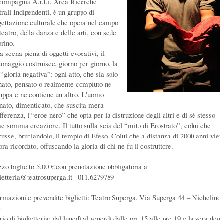
compagnia A.r.t.i, Area Ricerche
trali Indipendenti, è un gruppo di
gettazione culturale che opera nel campo
teatro, della danza e delle arti, con sede
orino.
a scena piena di oggetti evocativi, il
sonaggio costruisce, giorno per giorno, la
“gloria negativa”: ogni atto, che sia solo
nato, pensato o realmente compiuto ne
luppa e ne contiene un altro. L'uomo
enato, dimenticato, che suscita mera
fferenza, l'“eroe nero” che opta per la distruzione degli altri e di sé stesso
e somma creazione. Il tutto sulla scia del “mito di Erostrato”, colui che
trusse, bruciandolo, il tempio di Efeso. Colui che a distanza di 2000 anni vi
ra ricordato, offuscando la gloria di chi ne fu il costruttore.
zzo biglietto 5,00 € con prenotazione obbligatoria a
lietteria@teatrosuperga.it | 011.6279789
ormazioni e prevendite biglietti: Teatro Superga, Via Superga 44 – Nichelin
)
io di biglietteria: dal lunedì al venerdì dalle ore 15 alle ore 19 e la sera deg