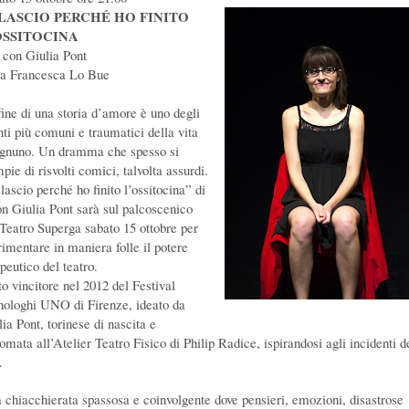
 LASCIO PERCHÉ HO FINITO
OSSITOCINA
e con Giulia Pont
ia Francesca Lo Bue
fine di una storia d’amore è uno degli
nti più comuni e traumatici della vita
ognuno. Un dramma che spesso si
pie di risvolti comici, talvolta assurdi.
lascio perché ho finito l’ossitocina” di
on Giulia Pont sarà sul palcoscenico
 Teatro Superga sabato 15 ottobre per
rimentare in maniera folle il potere
peutico del teatro.
to vincitore nel 2012 del Festival
ologhi UNO di Firenze, ideato da
ia Pont, torinese di nascita e
omata all’Atelier Teatro Fisico di Philip Radice, ispirandosi agli incidenti d
.
 chiacchierata spassosa e coinvolgente dove pensieri, emozioni, disastrose