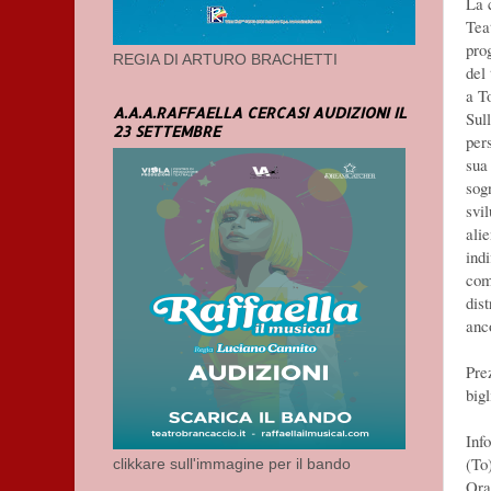
La 
Tea
pro
REGIA DI ARTURO BRACHETTI
del 
a T
A.A.A.RAFFAELLA CERCASI AUDIZIONI IL
Sull
23 SETTEMBRE
per
sua 
sog
svi
ali
indi
com
dis
anco
Pre
big
Inf
(To
clikkare sull'immagine per il bando
Orar