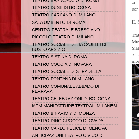
TEATRO BRANCACCIO DI ROMA
col
TEATRO DUSE DI BOLOGNA
per 
TEATRO CARCANO DI MILANO
IL 
SALA UMBERTO DI ROMA
CENTRO TEATRALE BRESCIANO
Tra
PICCOLO TEATRO DI MILANO
Masc
TEATRO SOCIALE DELIA CAJELLI DI
Sin
BUSTO ARSIZIO
e l
TEATRO SISTINA DI ROMA
mon
TEATRO COCCIA DI NOVARA
TEATRO SOCIALE DI STRADELLA
TEATRO FONTANA DI MILANO
TEATRO COMUNALE ABBADO DI
FERRARA
TEATRO CELEBRAZIONI DI BOLOGNA
MTM MANIFATTURE TEATRALI MILANESI
TEATRO BINARIO 7 DI MONZA
TEATRO DINO CROCCO DI OVADA
TEATRO CARLO FELICE DI GENOVA
ANTICIPAZIONI TEATRO CIVICO DI