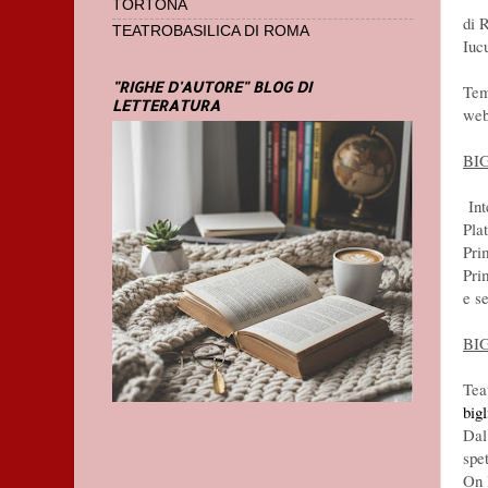
TORTONA
di 
TEATROBASILICA DI ROMA
Iuc
"RIGHE D'AUTORE" BLOG DI
Tem
LETTERATURA
web
BI
Int
Pla
Pri
Pri
e s
BI
Tea
big
Dal 
spet
On 