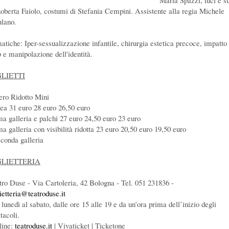
Maria Spazzi, luci e s
Roberta Faiolo, costumi di Stefania Cempini. Assistente alla regia Michele
ulano.
atiche: Iper-sessualizzazione infantile, chirurgia estetica precoce, impatto
 e manipolazione dell'identità.
GLIETTI
ero Ridotto Mini
tea 31 euro 28 euro 26,50 euro
ma galleria e palchi 27 euro 24,50 euro 23 euro
ma galleria con visibilità ridotta 23 euro 20,50 euro 19,50 euro
econda galleria
GLIETTERIA
tro Duse - Via Cartoleria, 42 Bologna - Tel. 051 231836 -
lietteria@teatroduse.it
lunedì al sabato, dalle ore 15 alle 19 e da un’ora prima dell’inizio degli
tacoli.
line:
teatroduse.it
| Vivaticket | Ticketone