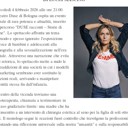
coledì 4 febbraio 2026 alle ore 21:00.
Teatro Duse di Bologna ospita un evento
rale di rara potenza e attualità, inserito
 percorso "DUSE racconti – Storie di
ne".
Lo spettacolo affronta un tema
modo e spesso ignorato: l'esposizione
coce di bambini e adolescenti alla
nografia e alla sessualizzazione nell'era
itale. Attraverso una narrazione che evita
i retorica, lo spettacolo mette a nudo le
raddizioni di una società in cui i modelli
marketing sembrano aver sostituito le
azioni reali, arrivando a manipolare
entità stessa fin dall'infanzia.
centro della vicenda troviamo una
coterapeuta, chiamata a testimoniare in
caso giudiziario limite: una madre che ha
nsentito a un intervento di chirurgia estetica al seno per la figlia di soli otto
i. Il monologo segue le reazioni fuori controllo che travolgono la professioni
entando una riflessione universale sulla nostra "umanità" e sulla responsabili