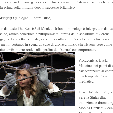
lettiva verso le nuove generazioni. Una sfida interpretativa altissima che arr
la prima volta in Italia dopo il successo britannico.
SEN(N)O (Bologna - Teatro Duse)
tto dal testo The Beasts* di Monica Dolan, il monologo è interpretato da Lu
ino, attrice poliedrica e pluripremiata, diretta dalla sensibilità di Serena
igaglia. Lo spettacolo indaga come la cultura di Internet stia ridefinendo i c
e menti, portando in scena un caso di cronaca fittizio che risuona però come
ito terribilmente reale sulla perdita del "senno" contemporaneo.
Protagonista: Lucia
Mascino, nei panni di 
psicoterapeuta al centr
una tempesta etica e
mediatica.
Team Artistico: Regia 
Serena Sinigaglia,
traduzione e dramaturg
Monica Capuani. Scen