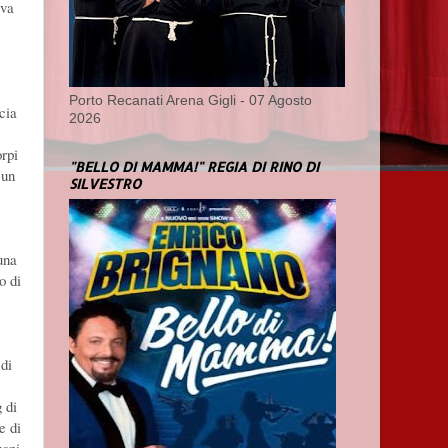
iva
Porto Recanati Arena Gigli - 07 Agosto
cia
2026
orpi
"BELLO DI MAMMA!" REGIA DI RINO DI
 un
SILVESTRO
una
o di
di
 di
e di