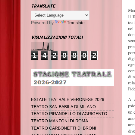
TRANSLATE
Mer
Il 
teat
Powered by
Translate
nel
don
VISUALIZZAZIONI TOTALI
sco
pre
por
1
4
2
0
8
0
2
dig
ogn
cont
di 
rel
l'id
Al 
ESTATE TEATRALE VERONESE 2026
psi
TEATRO SAN BABILA DI MILANO
un 
TEATRO PIRANDELLO DI AGRIGENTO
acco
TEATRO MANZONI DI ROMA
ann
TEATRO CARBONETTI DI BRONI
div