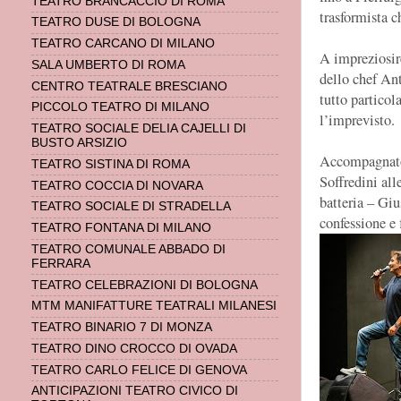
TEATRO BRANCACCIO DI ROMA
trasformista c
TEATRO DUSE DI BOLOGNA
TEATRO CARCANO DI MILANO
A impreziosire
SALA UMBERTO DI ROMA
dello chef An
CENTRO TEATRALE BRESCIANO
tutto particol
PICCOLO TEATRO DI MILANO
l’imprevisto.
TEATRO SOCIALE DELIA CAJELLI DI
BUSTO ARSIZIO
Accompagnato
TEATRO SISTINA DI ROMA
Soffredini all
TEATRO COCCIA DI NOVARA
batteria – Giu
TEATRO SOCIALE DI STRADELLA
confessione e 
TEATRO FONTANA DI MILANO
TEATRO COMUNALE ABBADO DI
FERRARA
TEATRO CELEBRAZIONI DI BOLOGNA
MTM MANIFATTURE TEATRALI MILANESI
TEATRO BINARIO 7 DI MONZA
TEATRO DINO CROCCO DI OVADA
TEATRO CARLO FELICE DI GENOVA
ANTICIPAZIONI TEATRO CIVICO DI