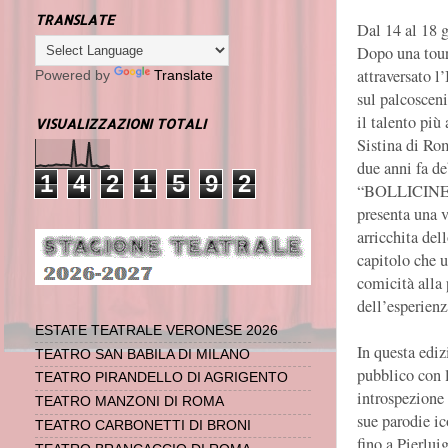
TRANSLATE
Dal 14 al 18 
Dopo una tour
attraversato l
Powered by
Translate
sul palcoscen
il talento più 
VISUALIZZAZIONI TOTALI
Sistina di Ro
due anni fa d
1
4
2
1
5
9
2
“BOLLICINE –
presenta una v
arricchita del
capitolo che u
comicità alla 
dell’esperienz
ESTATE TEATRALE VERONESE 2026
In questa ediz
TEATRO SAN BABILA DI MILANO
pubblico con l
TEATRO PIRANDELLO DI AGRIGENTO
introspezione 
TEATRO MANZONI DI ROMA
sue parodie i
TEATRO CARBONETTI DI BRONI
fino a Pierlui