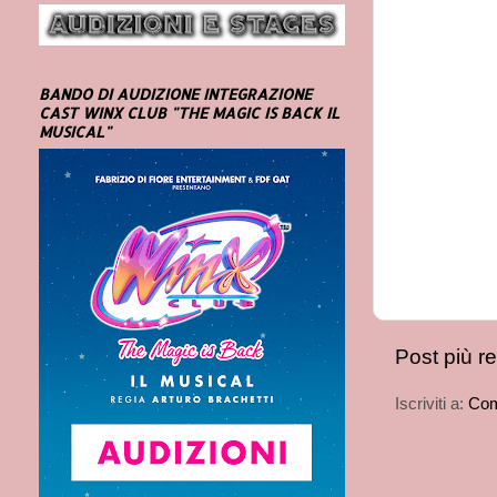
BANDO DI AUDIZIONE INTEGRAZIONE
CAST WINX CLUB "THE MAGIC IS BACK IL
MUSICAL"
Post più r
Iscriviti a:
Com