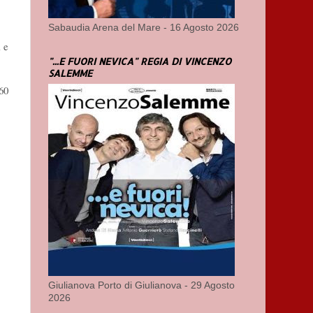
Sabaudia Arena del Mare - 16 Agosto 2026
 e
"...E FUORI NEVICA" REGIA DI VINCENZO
SALEMME
60
Giulianova Porto di Giulianova - 29 Agosto
2026