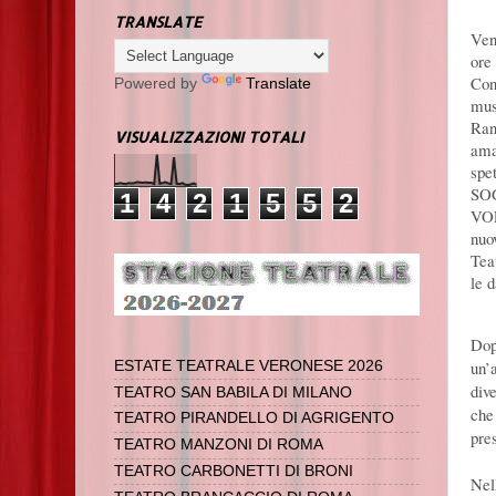
TRANSLATE
Ven
ore
Con
Powered by
Translate
mus
Ran
VISUALIZZAZIONI TOTALI
ama
spe
SO
1
4
2
1
5
5
2
VOL
nuo
Tea
le 
Dop
un’a
ESTATE TEATRALE VERONESE 2026
div
TEATRO SAN BABILA DI MILANO
che 
TEATRO PIRANDELLO DI AGRIGENTO
pres
TEATRO MANZONI DI ROMA
TEATRO CARBONETTI DI BRONI
Nell