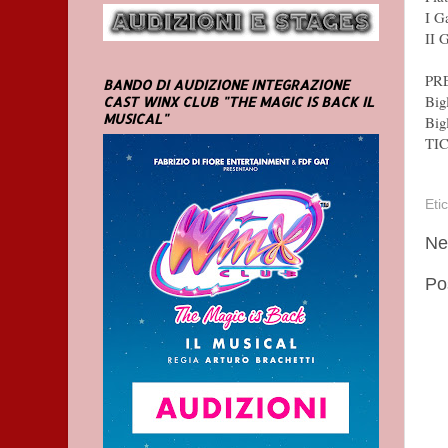
I G
II 
PR
BANDO DI AUDIZIONE INTEGRAZIONE
Bigl
CAST WINX CLUB "THE MAGIC IS BACK IL
MUSICAL"
Big
TI
Eti
Ne
Po