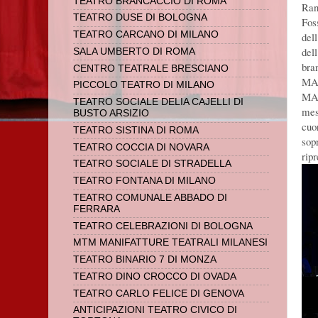
TEATRO BRANCACCIO DI ROMA
Rani
TEATRO DUSE DI BOLOGNA
Fos
TEATRO CARCANO DI MILANO
del
del
SALA UMBERTO DI ROMA
bra
CENTRO TEATRALE BRESCIANO
MAR
PICCOLO TEATRO DI MILANO
MAN
TEATRO SOCIALE DELIA CAJELLI DI
mes
BUSTO ARSIZIO
cuor
TEATRO SISTINA DI ROMA
sop
TEATRO COCCIA DI NOVARA
rip
TEATRO SOCIALE DI STRADELLA
TEATRO FONTANA DI MILANO
TEATRO COMUNALE ABBADO DI
FERRARA
TEATRO CELEBRAZIONI DI BOLOGNA
MTM MANIFATTURE TEATRALI MILANESI
TEATRO BINARIO 7 DI MONZA
TEATRO DINO CROCCO DI OVADA
TEATRO CARLO FELICE DI GENOVA
ANTICIPAZIONI TEATRO CIVICO DI