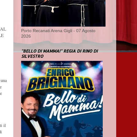
 DAL
Porto Recanati Arena Gigli - 07 Agosto
LE
2026
"BELLO DI MAMMA!" REGIA DI RINO DI
SILVESTRO
 una
te
ce
i il
di