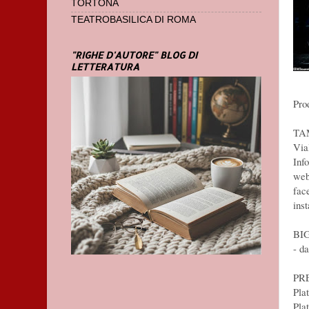
TORTONA
TEATROBASILICA DI ROMA
"RIGHE D'AUTORE" BLOG DI
LETTERATURA
Pro
TA
Via
Inf
web
fac
ins
BI
- da
PR
Pla
Pla