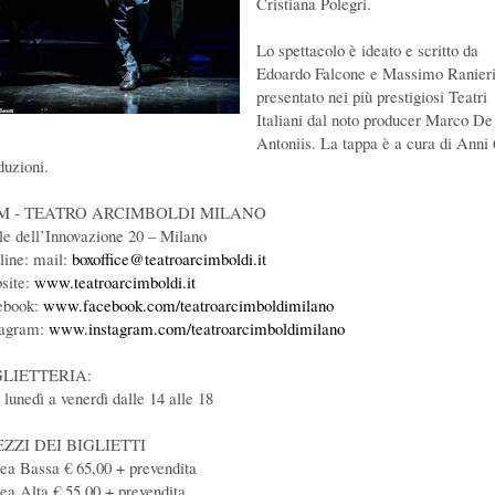
Cristiana Polegri.
Lo spettacolo è ideato e scritto da
Edoardo Falcone e Massimo Ranieri
presentato nei più prestigiosi Teatri
Italiani dal noto producer Marco De
Antoniis. La tappa è a cura di Anni 
duzioni.
M - TEATRO ARCIMBOLDI MILANO
le dell’Innovazione 20 – Milano
oline: mail:
boxoffice@teatroarcimboldi.it
site:
www.teatroarcimboldi.it
ebook:
www.facebook.com/teatroarcimboldimilano
tagram:
www.instagram.com/teatroarcimboldimilano
GLIETTERIA:
 lunedì a venerdì dalle 14 alle 18
EZZI DEI BIGLIETTI
tea Bassa € 65,00 + prevendita
tea Alta € 55,00 + prevendita