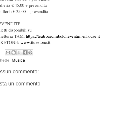
alleria € 45,00 + prevendita
Galleria € 35,00 + prevendita
EVENDITE
ietti disponibili su
lietteria TAM:
https://teatroarcimboldi.eventim-inhouse.it
CKETONE:
www.ticketone.it
chette:
Musica
ssun commento:
sta un commento