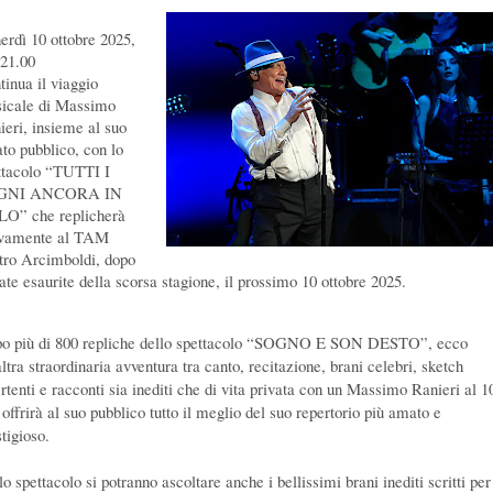
erdì 10 ottobre 2025,
 21.00
tinua il viaggio
icale di Massimo
ieri, insieme al suo
to pubblico, con lo
ttacolo “TUTTI I
GNI ANCORA IN
O” che replicherà
vamente al TAM
tro Arcimboldi, dopo
date esaurite della scorsa stagione, il prossimo 10 ottobre 2025.
o più di 800 repliche dello spettacolo “SOGNO E SON DESTO”, ecco
ltra straordinaria avventura tra canto, recitazione, brani celebri, sketch
ertenti e racconti sia inediti che di vita privata con un Massimo Ranieri al 
offrirà al suo pubblico tutto il meglio del suo repertorio più amato e
tigioso.
o spettacolo si potranno ascoltare anche i bellissimi brani inediti scritti per