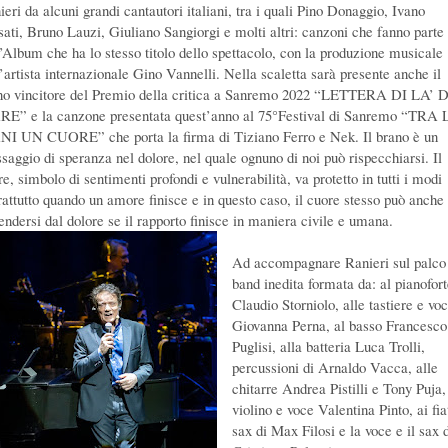
eri da alcuni grandi cantautori italiani, tra i quali Pino Donaggio, Ivano
sati, Bruno Lauzi, Giuliano Sangiorgi e molti altri: canzoni che fanno parte
l’Album che ha lo stesso titolo dello spettacolo, con la produzione musicale
l’artista internazionale Gino Vannelli. Nella scaletta sarà presente anche il
no vincitore del Premio della critica a Sanremo 2022 “LETTERA DI LA’
E” e la canzone presentata quest’anno al 75°Festival di Sanremo “TRA 
I UN CUORE” che porta la firma di Tiziano Ferro e Nek. Il brano è un
saggio di speranza nel dolore, nel quale ognuno di noi può rispecchiarsi. Il
e, simbolo di sentimenti profondi e vulnerabilità, va protetto in tutti i modi
rattutto quando un amore finisce e in questo caso, il cuore stesso può anche
rendersi dal dolore se il rapporto finisce in maniera civile e umana.
Ad accompagnare Ranieri sul palco
band inedita formata da: al pianofor
Claudio Storniolo, alle tastiere e vo
Giovanna Perna, al basso Francesco
Puglisi, alla batteria Luca Trolli,
percussioni di Arnaldo Vacca, alle
chitarre Andrea Pistilli e Tony Puja,
violino e voce Valentina Pinto, ai fiat
sax di Max Filosi e la voce e il sax 