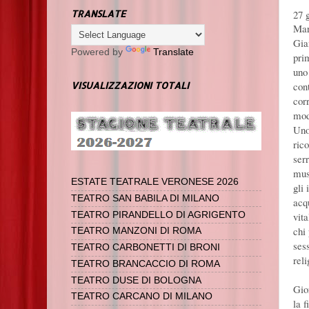
27 
TRANSLATE
Mar
Gia
Powered by
Translate
pri
uno
con
VISUALIZZAZIONI TOTALI
corr
mod
Uno
ric
serr
musi
ESTATE TEATRALE VERONESE 2026
gli
TEATRO SAN BABILA DI MILANO
acq
vita
TEATRO PIRANDELLO DI AGRIGENTO
chi 
TEATRO MANZONI DI ROMA
ses
TEATRO CARBONETTI DI BRONI
reli
TEATRO BRANCACCIO DI ROMA
TEATRO DUSE DI BOLOGNA
Gio
TEATRO CARCANO DI MILANO
la f