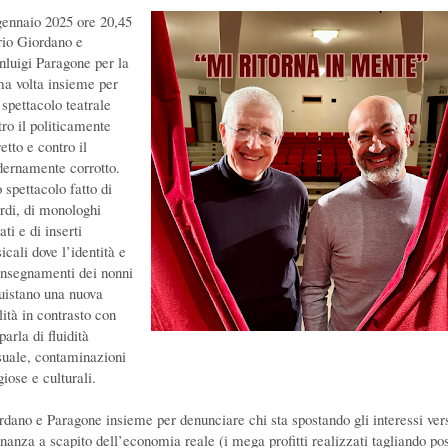
gennaio 2025 ore 20,45
io Giordano e
nluigi Paragone per la
ma volta insieme per
 spettacolo teatrale
tro il politicamente
etto e contro il
ernamente corrotto.
 spettacolo fatto di
ordi, di monologhi
ati e di inserti
cali dove l’identità e
 insegnamenti dei nonni
uistano una nuova
lità in contrasto con
parla di fluidità
suale, contaminazioni
giose e culturali.
rdano e Paragone insieme per denunciare chi sta spostando gli interessi ver
inanza a scapito dell’economia reale (i mega profitti realizzati tagliando pos