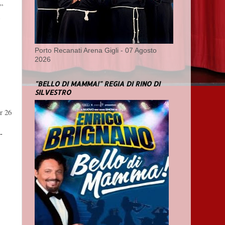
a”
e
Porto Recanati Arena Gigli - 07 Agosto
2026
"BELLO DI MAMMA!" REGIA DI RINO DI
SILVESTRO
r 26
-