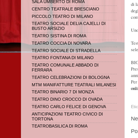
SALA UMBERTO DI ROMA
di 
CENTRO TEATRALE BRESCIANO
deg
con
PICCOLO TEATRO DI MILANO
TEATRO SOCIALE DELIA CAJELLI DI
BUSTO ARSIZIO
Uno
TEATRO SISTINA DI ROMA
Tes
TEATRO COCCIA DI NOVARA
sel
TEATRO SOCIALE DI STRADELLA
TEATRO FONTANA DI MILANO
BI
TEATRO COMUNALE ABBADO DI
Pre
FERRARA
ann
TEATRO CELEBRAZIONI DI BOLOGNA
Per
MTM MANIFATTURE TEATRALI MILANESI
onl
TEATRO BINARIO 7 DI MONZA
TEATRO DINO CROCCO DI OVADA
TEATRO CARLO FELICE DI GENOVA
Eti
ANTICIPAZIONI TEATRO CIVICO DI
Ne
TORTONA
TEATROBASILICA DI ROMA
Po