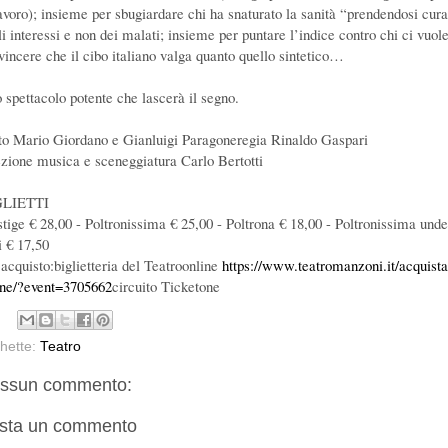
lavoro); insieme per sbugiardare chi ha snaturato la sanità “prendendosi cur
li interessi e non dei malati; insieme per puntare l’indice contro chi ci vuol
vincere che il cibo italiano valga quanto quello sintetico…
 spettacolo potente che lascerà il segno.
to Mario Giordano e Gianluigi Paragoneregia Rinaldo Gaspari
ezione musica e sceneggiatura Carlo Bertotti
GLIETTI
stige € 28,00 - Poltronissima € 25,00 - Poltrona € 18,00 - Poltronissima unde
i € 17,50
 acquisto:biglietteria del Teatroonline
https://www.teatromanzoni.it/acquista
ine/?event=3705662
circuito Ticketone
chette:
Teatro
ssun commento:
sta un commento