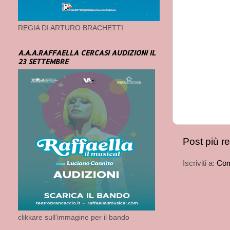
REGIA DI ARTURO BRACHETTI
A.A.A.RAFFAELLA CERCASI AUDIZIONI IL
23 SETTEMBRE
Post più r
Iscriviti a:
Com
clikkare sull'immagine per il bando