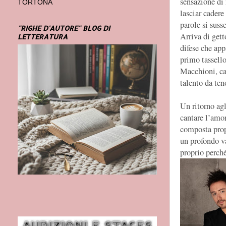
sensazione di 
TORTONA
lasciar cadere
parole si susse
"RIGHE D'AUTORE" BLOG DI
Arriva di gett
LETTERATURA
difese che app
primo tassello
Macchioni, can
talento da ten
Un ritorno agl
cantare l’amor
composta prop
un profondo va
proprio perché