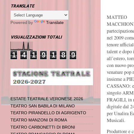
TRANSLATE
MATTEO
Powered by
Translate
MACCHIONI,
partecipazion
nel 2009 com
VISUALIZZAZIONI TOTALI
tenore ufficial
talent e dopo 
1
4
1
9
1
8
9
all’estero, tor
con nuovo pro
venature pop r
insieme a PI
CASSANO: es
singolo ARM
FRAGILI, in r
ESTATE TEATRALE VERONESE 2026
digitale dal 2
TEATRO SAN BABILA DI MILANO
per Unalira E
TEATRO PIRANDELLO DI AGRIGENTO
Musicali.
TEATRO MANZONI DI ROMA
TEATRO CARBONETTI DI BRONI
Produttore e 