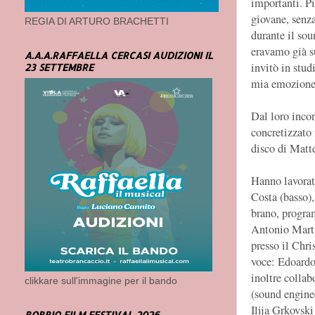
importanti. P
giovane, senza
REGIA DI ARTURO BRACHETTI
durante il sou
eravamo già s
A.A.A.RAFFAELLA CERCASI AUDIZIONI IL
invitò in stud
23 SETTEMBRE
mia emozione
Dal loro incon
concretizzato 
disco di Matt
Hanno lavorato
Costa (basso)
brano, progra
Antonio Marti
presso il Chr
voce: Edoardo
inoltre colla
clikkare sull'immagine per il bando
(sound enginee
Ilija Grkovsk
BOBBIO FILM FESTIVAL 2026