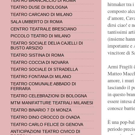
TEATRO BRANCACCIO DI ROMA
hitmaker tra i
TEATRO DUSE DI BOLOGNA
composto alcun
TEATRO CARCANO DI MILANO
d’amore, Cava
SALA UMBERTO DI ROMA
dirsi ciao! e 
CENTRO TEATRALE BRESCIANO
tantissimi arti
PICCOLO TEATRO DI MILANO
(insieme hann
TEATRO SOCIALE DELIA CAJELLI DI
importante e 
BUSTO ARSIZIO
vincitore di 
TEATRO SISTINA DI ROMA
TEATRO COCCIA DI NOVARA
Armi Fragili 
TEATRO SOCIALE DI STRADELLA
Matteo Macchio
TEATRO FONTANA DI MILANO
amore, i muri
TEATRO COMUNALE ABBADO DI
lasciando il p
FERRARA
in questo bra
TEATRO CELEBRAZIONI DI BOLOGNA
essere intesa 
MTM MANIFATTURE TEATRALI MILANESI
conosce barrie
TEATRO BINARIO 7 DI MONZA
TEATRO DINO CROCCO DI OVADA
È una pop-ball
TEATRO CARLO FELICE DI GENOVA
periodo precis
ANTICIPAZIONI TEATRO CIVICO DI