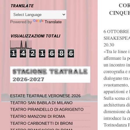
CO
TRANSLATE
CINQUE
Powered by
Translate
6 OTTOBRE 
VISUALIZZAZIONI TOTALI
SHAKESPE
20.30
«Tra le linee 
1
4
2
1
6
8
6
affermare la p
un incontro in
coreografia e
dialogano tra 
svuotamento, 
apparizioni e 
ESTATE TEATRALE VERONESE 2026
Sulla scena ci
TEATRO SAN BABILA DI MILANO
architettura d
TEATRO PIRANDELLO DI AGRIGENTO
dimensione de
TEATRO MANZONI DI ROMA
introduce la c
TEATRO CARBONETTI DI BRONI
Torinodanza Fe