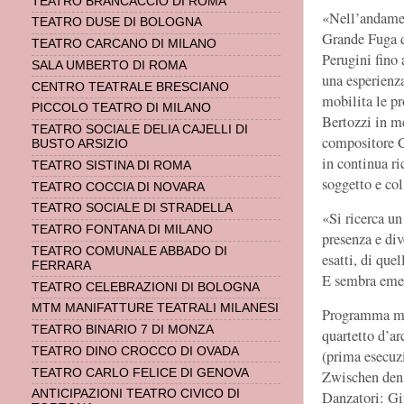
TEATRO BRANCACCIO DI ROMA
«Nell’andamen
TEATRO DUSE DI BOLOGNA
Grande Fuga di
TEATRO CARCANO DI MILANO
Perugini fino
SALA UMBERTO DI ROMA
una esperienza
CENTRO TEATRALE BRESCIANO
mobilita le pr
PICCOLO TEATRO DI MILANO
Bertozzi in me
TEATRO SOCIALE DELIA CAJELLI DI
compositore C
BUSTO ARSIZIO
in continua ri
TEATRO SISTINA DI ROMA
soggetto e col
TEATRO COCCIA DI NOVARA
TEATRO SOCIALE DI STRADELLA
«Si ricerca un
TEATRO FONTANA DI MILANO
presenza e div
TEATRO COMUNALE ABBADO DI
esatti, di que
FERRARA
E sembra emerg
TEATRO CELEBRAZIONI DI BOLOGNA
MTM MANIFATTURE TEATRALI MILANESI
Programma mu
TEATRO BINARIO 7 DI MONZA
quartetto d’ar
TEATRO DINO CROCCO DI OVADA
(prima esecuz
TEATRO CARLO FELICE DI GENOVA
Zwischen den Z
ANTICIPAZIONI TEATRO CIVICO DI
Danzatori: Gi