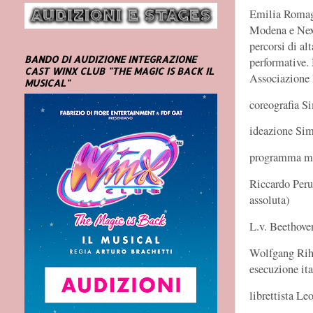
Emilia Romag
Modena e Nexus
percorsi di al
BANDO DI AUDIZIONE INTEGRAZIONE
performative.
CAST WINX CLUB "THE MAGIC IS BACK IL
Associazione 
MUSICAL"
coreografia S
ideazione Sim
programma mu
Riccardo Peru
assoluta)
L.v. Beethove
Wolfgang Rihm
esecuzione ita
librettista Le