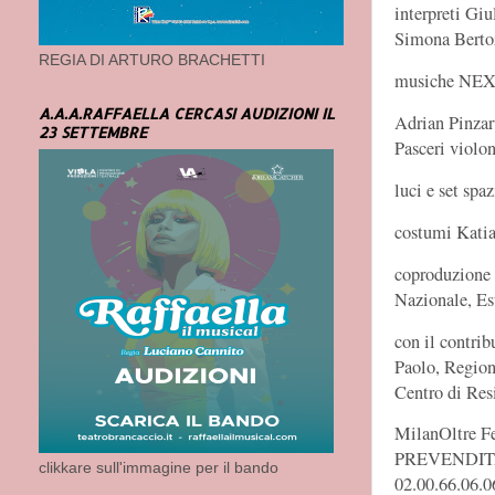
interpreti Gi
Simona Berto
REGIA DI ARTURO BRACHETTI
musiche NEX
A.A.A.RAFFAELLA CERCASI AUDIZIONI IL
Adrian Pinzaru
23 SETTEMBRE
Pasceri violo
luci e set spa
costumi Kati
coproduzione 
Nazionale, Es
con il contr
Paolo, Region
Centro di Res
MilanOltre 
PREVENDITA: T
clikkare sull'immagine per il bando
02.00.66.06.0