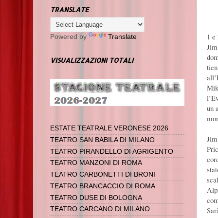
TRANSLATE
1 e
Powered by
Translate
Jim
dom
VISUALIZZAZIONI TOTALI
tien
all
Mik
l’E
un 
mon
ESTATE TEATRALE VERONESE 2026
Jim
TEATRO SAN BABILA DI MILANO
Pri
TEATRO PIRANDELLO DI AGRIGENTO
cor
TEATRO MANZONI DI ROMA
stat
TEATRO CARBONETTI DI BRONI
sca
TEATRO BRANCACCIO DI ROMA
Alp
TEATRO DUSE DI BOLOGNA
com
Sar
TEATRO CARCANO DI MILANO