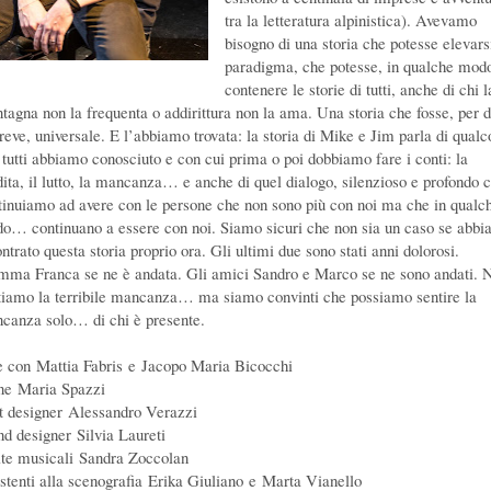
tra la letteratura alpinistica). Avevamo
bisogno di una storia che potesse elevars
paradigma, che potesse, in qualche mod
contenere le storie di tutti, anche di chi l
tagna non la frequenta o addirittura non la ama. Una storia che fosse, per d
breve, universale. E l’abbiamo trovata: la storia di Mike e Jim parla di qualc
 tutti abbiamo conosciuto e con cui prima o poi dobbiamo fare i conti: la
dita, il lutto, la mancanza… e anche di quel dialogo, silenzioso e profondo 
tinuiamo ad avere con le persone che non sono più con noi ma che in qualc
o… continuano a essere con noi. Siamo sicuri che non sia un caso se abb
ntrato questa storia proprio ora. Gli ultimi due sono stati anni dolorosi.
ma Franca se ne è andata. Gli amici Sandro e Marco se ne sono andati. 
tiamo la terribile mancanza… ma siamo convinti che possiamo sentire la
canza solo… di chi è presente.
e con Mattia Fabris e Jacopo Maria Bicocchi
ne Maria Spazzi
ht designer Alessandro Verazzi
nd designer Silvia Laureti
lte musicali Sandra Zoccolan
istenti alla scenografia Erika Giuliano e Marta Vianello