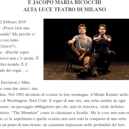
E JACOPO MARIA BICOCCHI
ALTA LUCE TEATRO DI MILANO
 2 febbraio 2019
: «Posso farti una
anda? Ma perché ci
i così tanto
’Everest?».
e: «Perché sopra
verest non c’è niente. È
altro mondo. È il
do dei sogni…».
 Davidson e Mike
ce sono due amici, una
data. Nel 1992 decidono di scalare la loro montagna: il Monte Rainier nello
o di Washington, Stati Uniti. Il sogno di una vita, una vetta ambita da ogni
latore, un passaggio obbligatorio per chi, nato in America, vuole definirsi
inista. “The Mountain” come la chiamano a Seattle. Ma le cose non sono 
e ce le aspettiamo e quella scalata non sarà solo la conquista di una vetta.
à un punto di non ritorno, un cammino impensato nelle profondità del loro