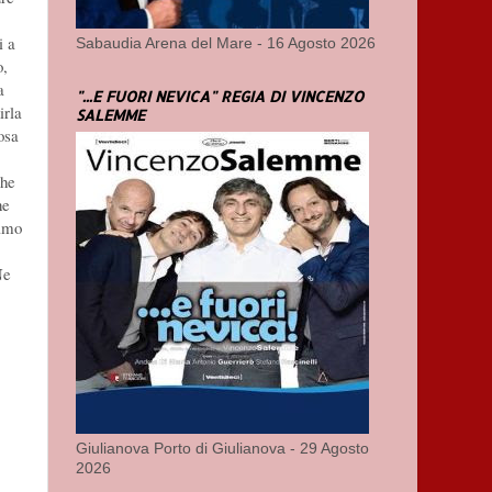
i a
Sabaudia Arena del Mare - 16 Agosto 2026
o,
a
"...E FUORI NEVICA" REGIA DI VINCENZO
irla
SALEMME
osa
che
he
iamo
Ne
Giulianova Porto di Giulianova - 29 Agosto
2026