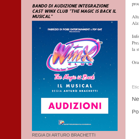
pro
BANDO DI AUDIZIONE INTEGRAZIONE
CAST WINX CLUB "THE MAGIC IS BACK IL
Alt
MUSICAL"
Alz
Inf
Pre
la 
Orar
Eti
Ne
Po
REGIA DI ARTURO BRACHETTI