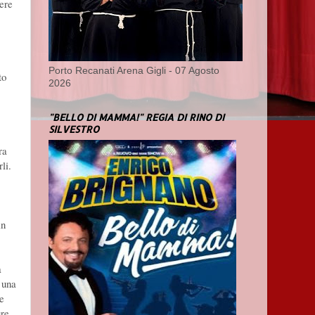
gere
Porto Recanati Arena Gigli - 07 Agosto
to
2026
"BELLO DI MAMMA!" REGIA DI RINO DI
SILVESTRO
ra
li.
in
a
 una
ne
ure