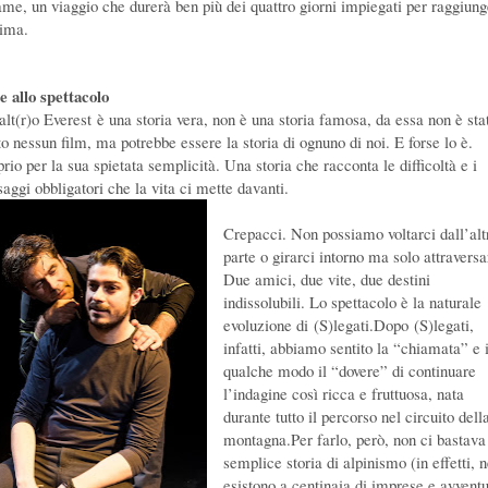
ame, un viaggio che durerà ben più dei quattro giorni impiegati per raggiun
cima.
e allo spettacolo
alt(r)o Everest è una storia vera, non è una storia famosa, da essa non è sta
to nessun film, ma potrebbe essere la storia di ognuno di noi. E forse lo è.
rio per la sua spietata semplicità. Una storia che racconta le difficoltà e i
saggi obbligatori che la vita ci mette davanti.
Crepacci. Non possiamo voltarci dall’alt
parte o girarci intorno ma solo attraversar
Due amici, due vite, due destini
indissolubili. Lo spettacolo è la naturale
evoluzione di (S)legati.Dopo (S)legati,
infatti, abbiamo sentito la “chiamata” e 
qualche modo il “dovere” di continuare
l’indagine così ricca e fruttuosa, nata
durante tutto il percorso nel circuito dell
montagna.Per farlo, però, non ci bastava
semplice storia di alpinismo (in effetti, 
esistono a centinaia di imprese e avvent