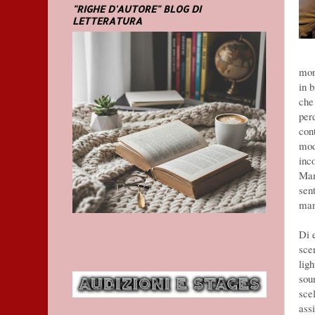
"RIGHE D'AUTORE" BLOG DI
LETTERATURA
mon
in 
che
per
con
mod
inco
Mam
sen
man
Di 
sce
lig
sou
sce
ass