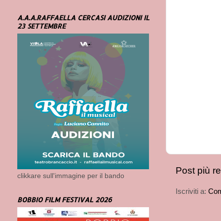
A.A.A.RAFFAELLA CERCASI AUDIZIONI IL
23 SETTEMBRE
Post più r
clikkare sull'immagine per il bando
Iscriviti a:
Com
BOBBIO FILM FESTIVAL 2026