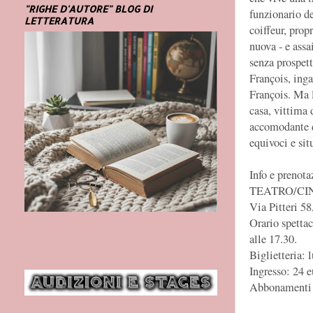
"RIGHE D'AUTORE" BLOG DI
funzionario de
LETTERATURA
coiffeur, prop
nuova - e assa
senza prospett
François, inga
François. Ma 
casa, vittima 
accomodante de
equivoci e sit
Info e prenota
TEATRO/CI
Via Pitteri 58
Orario spettac
alle 17.30.
Biglietteria:
Ingresso: 24 e
Abbonamenti a