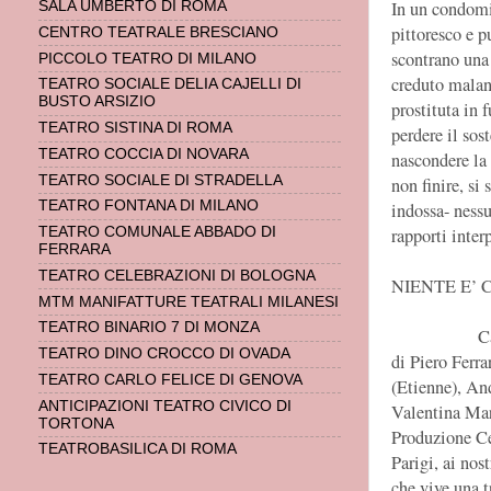
In un condomin
SALA UMBERTO DI ROMA
pittoresco e p
CENTRO TEATRALE BRESCIANO
scontrano una 
PICCOLO TEATRO DI MILANO
creduto malan
TEATRO SOCIALE DELIA CAJELLI DI
BUSTO ARSIZIO
prostituta in 
TEATRO SISTINA DI ROMA
perdere il so
TEATRO COCCIA DI NOVARA
nascondere la 
TEATRO SOCIALE DI STRADELLA
non finire, si
TEATRO FONTANA DI MILANO
indossa- ness
rapporti inter
TEATRO COMUNALE ABBADO DI
FERRARA
TEATRO CELEBRAZIONI DI BOLOGNA
NIENTE E’
MTM MANIFATTURE TEATRALI MILANESI
TEATRO BINARIO 7 DI MONZA
C
TEATRO DINO CROCCO DI OVADA
di Piero Ferra
TEATRO CARLO FELICE DI GENOVA
(Etienne), An
ANTICIPAZIONI TEATRO CIVICO DI
Valentina Mar
TORTONA
Produzione Ce
TEATROBASILICA DI ROMA
Parigi, ai nos
che vive una t