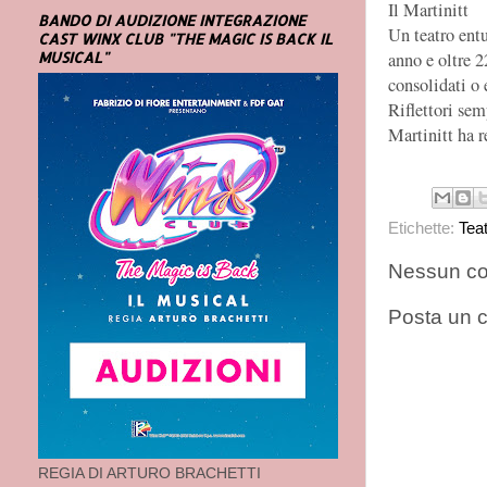
Il Martinitt
BANDO DI AUDIZIONE INTEGRAZIONE
Un teatro entu
CAST WINX CLUB "THE MAGIC IS BACK IL
MUSICAL"
anno e oltre 2
consolidati o
Riflettori sem
Martinitt ha 
Etichette:
Tea
Nessun c
Posta un
REGIA DI ARTURO BRACHETTI