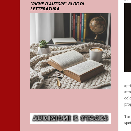
"RIGHE D'AUTORE" BLOG DI
LETTERATURA
apr
attr
cele
pro
Tre
spet