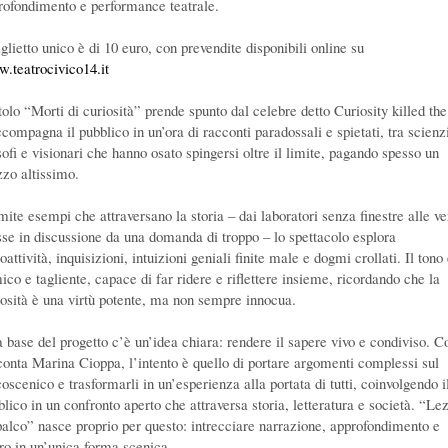
rofondimento e performance teatrale.
iglietto unico è di 10 euro, con prevendite disponibili online su
.teatrocivico14.it
itolo “Morti di curiosità” prende spunto dal celebre detto Curiosity killed the
compagna il pubblico in un’ora di racconti paradossali e spietati, tra scienzi
sofi e visionari che hanno osato spingersi oltre il limite, pagando spesso un
zzo altissimo.
mite esempi che attraversano la storia – dai laboratori senza finestre alle ve
se in discussione da una domanda di troppo – lo spettacolo esplora
oattività, inquisizioni, intuizioni geniali finite male e dogmi crollati. Il tono
ico e tagliente, capace di far ridere e riflettere insieme, ricordando che la
iosità è una virtù potente, ma non sempre innocua.
a base del progetto c’è un’idea chiara: rendere il sapere vivo e condiviso. 
conta Marina Cioppa, l’intento è quello di portare argomenti complessi sul
oscenico e trasformarli in un’esperienza alla portata di tutti, coinvolgendo i
lico in un confronto aperto che attraversa storia, letteratura e società. “Le
palco” nasce proprio per questo: intrecciare narrazione, approfondimento e
tro in un’unica forma scenica.