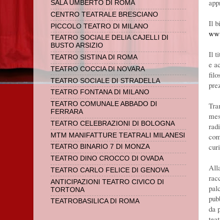
app
SALA UMBERTO DI ROMA
CENTRO TEATRALE BRESCIANO
Il b
PICCOLO TEATRO DI MILANO
www
TEATRO SOCIALE DELIA CAJELLI DI
BUSTO ARSIZIO
Il t
TEATRO SISTINA DI ROMA
e ac
TEATRO COCCIA DI NOVARA
filo
TEATRO SOCIALE DI STRADELLA
pre
TEATRO FONTANA DI MILANO
TEATRO COMUNALE ABBADO DI
Tra
FERRARA
mes
TEATRO CELEBRAZIONI DI BOLOGNA
radi
MTM MANIFATTURE TEATRALI MILANESI
com
cur
TEATRO BINARIO 7 DI MONZA
TEATRO DINO CROCCO DI OVADA
All
TEATRO CARLO FELICE DI GENOVA
rac
ANTICIPAZIONI TEATRO CIVICO DI
palc
TORTONA
pubb
TEATROBASILICA DI ROMA
da 
tea