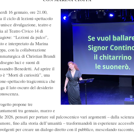
erdì 16 gennaio, ore 21.00,
a il ciclo di lezioni-spettacolo
 unisce divulgazione, teatro e
nia al Teatro Civico 14 di
agiove: “Lezioni da palco”,
ato e interpretato da Marina
ppa, con la collaborazione
mmaturgica di Christian Brandi
 disegno luci e suoni di
ssandro Benedetti. Ad aprire il
lo è “Morti di curiosità”, una
ione-spettacolo tragicomica che
ga il lato oscuro del desiderio
conoscenza.
rogetto propone tre
untamenti tra gennaio, marzo e
ile 2026, pensati per portare sul palcoscenico vari argomenti – dalla scienza
’amore, fino alla storia dell’umanità – trasformandoli in esperienze accessibi
nvolgenti per creare un dialogo diretto con il pubblico, mescolando racconto