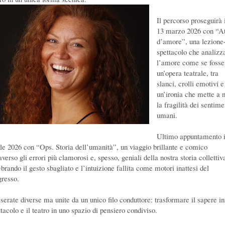
Il percorso proseguirà 
13 marzo 2026 con “At
d’amore”, una lezione
spettacolo che analizz
l’amore come se fosse
un’opera teatrale, tra
slanci, crolli emotivi e
un’ironia che mette a 
la fragilità dei sentime
umani.
Ultimo appuntamento i
ile 2026 con “Ops. Storia dell’umanità”, un viaggio brillante e comico
averso gli errori più clamorosi e, spesso, geniali della nostra storia collettiv
brando il gesto sbagliato e l’intuizione fallita come motori inattesi del
gresso.
 serate diverse ma unite da un unico filo conduttore: trasformare il sapere in
tacolo e il teatro in uno spazio di pensiero condiviso.