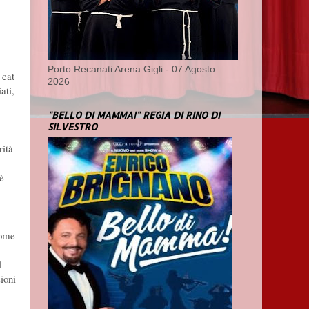
Porto Recanati Arena Gigli - 07 Agosto
 cat
2026
ati,
"BELLO DI MAMMA!" REGIA DI RINO DI
SILVESTRO
rità
 è
Come
l
zioni