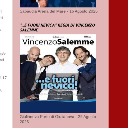
il
Sabaudia Arena del Mare - 16 Agosto 2026
ti
-
"...E FUORI NEVICA" REGIA DI VINCENZO
a
SALEMME
nudo
nti
l 17
a,
Giulianova Porto di Giulianova - 29 Agosto
2026