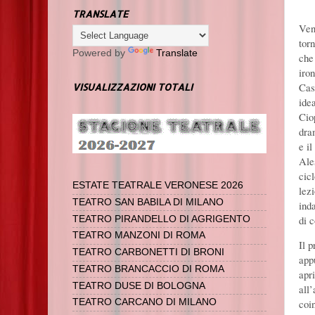
TRANSLATE
Ven
torn
Powered by
Translate
che
iro
Cas
VISUALIZZAZIONI TOTALI
ide
Cio
dra
e il
Ale
cic
ESTATE TEATRALE VERONESE 2026
lez
TEATRO SAN BABILA DI MILANO
inda
di 
TEATRO PIRANDELLO DI AGRIGENTO
TEATRO MANZONI DI ROMA
Il p
TEATRO CARBONETTI DI BRONI
app
TEATRO BRANCACCIO DI ROMA
apr
TEATRO DUSE DI BOLOGNA
all
coi
TEATRO CARCANO DI MILANO