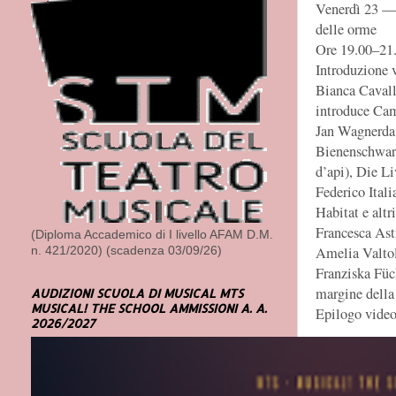
Venerdì 23 —
delle orme
Ore 19.00–21
Introduzione 
Bianca Cavall
introduce Cam
Jan Wagnerda 
Bienenschwar
d’api), Die Li
Federico Itali
Habitat e altri
Francesca Ast
(Diploma Accademico di I livello AFAM D.M.
Amelia Valto
n. 421/2020) (scadenza 03/09/26)
Franziska Fü
margine della 
AUDIZIONI SCUOLA DI MUSICAL MTS
MUSICAL! THE SCHOOL AMMISSIONI A. A.
Epilogo vide
2026/2027
Sabato 24 — T
Ore 19.00–21
Introduzione 