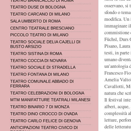
TEATRO BRANCACCIO DI ROMA
osservano, si 
TEATRO DUSE DI BOLOGNA
sfondo o tema,
TEATRO CARCANO DI MILANO
modifica. Un i
SALA UMBERTO DI ROMA
immaginare il 
CENTRO TEATRALE BRESCIANO
commistione d
PICCOLO TEATRO DI MILANO
Füchsl, Durs 
TEATRO SOCIALE DELIA CAJELLI DI
Pisano, Laura
BUSTO ARSIZIO
testi, in parte
TEATRO SISTINA DI ROMA
umano diventa
TEATRO COCCIA DI NOVARA
un’antologia d
TEATRO SOCIALE DI STRADELLA
Francesco Fior
TEATRO FONTANA DI MILANO
Amelia Valtol
TEATRO COMUNALE ABBADO DI
Cavallotti, Mi
FERRARA
natura che scri
TEATRO CELEBRAZIONI DI BOLOGNA
Il festival i
MTM MANIFATTURE TEATRALI MILANESI
alberi, acque, 
TEATRO BINARIO 7 DI MONZA
complessità a
TEATRO DINO CROCCO DI OVADA
letture, perfor
TEATRO CARLO FELICE DI GENOVA
delle letterat
ANTICIPAZIONI TEATRO CIVICO DI