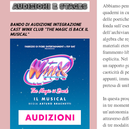
Abbiamo pensat
quaderni in cu
delle poetiche 
BANDO DI AUDIZIONE INTEGRAZIONE
fonda sull’ese
CAST WINX CLUB "THE MAGIC IS BACK IL
dell’archiviar
MUSICAL"
algebra che re
materiali eter
frammento libe
esplicita. Nel
un rapporto ge
caoticità di p
appunti, immag
pretesa di uni
In questa pros
in tre momenti
un’autonomia d
attraverso dif
di tre modalit