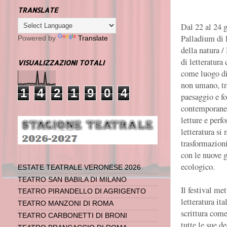
TRANSLATE
Dal 22 al 24 
Palladium di 
Powered by
Translate
della natura /
di letteratura
VISUALIZZAZIONI TOTALI
come luogo di
non umano,
t
1
4
2
1
9
0
4
paesaggio e f
contemporaneo.
letture e perf
letteratura si
trasformazion
con le nuove g
ecologico.
ESTATE TEATRALE VERONESE 2026
TEATRO SAN BABILA DI MILANO
Il festival me
TEATRO PIRANDELLO DI AGRIGENTO
letteratura ita
TEATRO MANZONI DI ROMA
scrittura come
TEATRO CARBONETTI DI BRONI
tutte le sue d