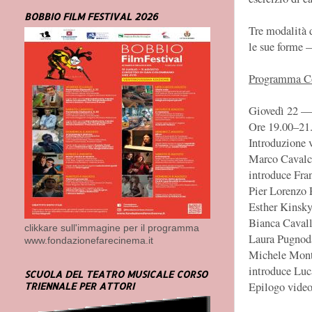
BOBBIO FILM FESTIVAL 2026
Tre modalità d
le sue forme —
Programma C
Giovedì 22 — 
Ore 19.00–21
Introduzione 
Marco Cavalco
introduce Fra
Pier Lorenzo 
Esther Kinsky
Bianca Cavall
clikkare sull'immagine per il programma
Laura Pugnoda
www.fondazionefarecinema.it
Michele Mont
introduce Luc
SCUOLA DEL TEATRO MUSICALE CORSO
Epilogo vide
TRIENNALE PER ATTORI