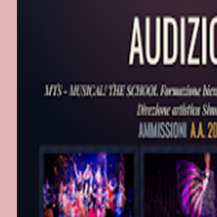
Francesca Ast
Christoph Ran
irrequieto)
Antonella Ane
Marco Cavalco
Durs Grünbein
Michele Monti
Epilogo vide
Teatro Pallad
22- 24 gennai
Piazza Barto
Ingresso gratu
prenotazione a
Etichette:
Cul
Nessun c