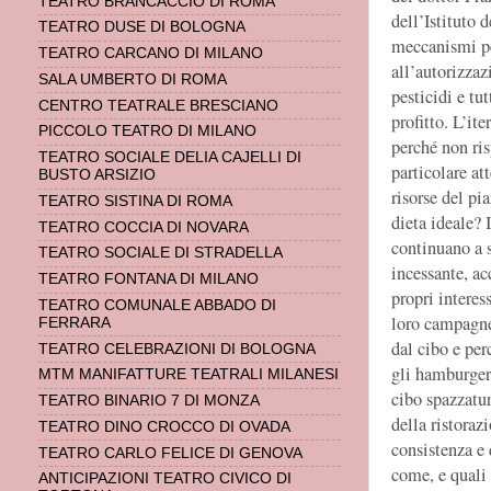
TEATRO BRANCACCIO DI ROMA
dell’Istituto 
TEATRO DUSE DI BOLOGNA
meccanismi per
TEATRO CARCANO DI MILANO
all’autorizzaz
SALA UMBERTO DI ROMA
pesticidi e tu
CENTRO TEATRALE BRESCIANO
profitto. L’it
PICCOLO TEATRO DI MILANO
perché non ris
TEATRO SOCIALE DELIA CAJELLI DI
particolare at
BUSTO ARSIZIO
risorse del pi
TEATRO SISTINA DI ROMA
dieta ideale?
TEATRO COCCIA DI NOVARA
continuano a 
TEATRO SOCIALE DI STRADELLA
incessante, ac
TEATRO FONTANA DI MILANO
propri interes
TEATRO COMUNALE ABBADO DI
loro campagne
FERRARA
dal cibo e per
TEATRO CELEBRAZIONI DI BOLOGNA
gli hamburger
MTM MANIFATTURE TEATRALI MILANESI
cibo spazzatur
TEATRO BINARIO 7 DI MONZA
della ristoraz
TEATRO DINO CROCCO DI OVADA
consistenza e 
TEATRO CARLO FELICE DI GENOVA
come, e quali
ANTICIPAZIONI TEATRO CIVICO DI