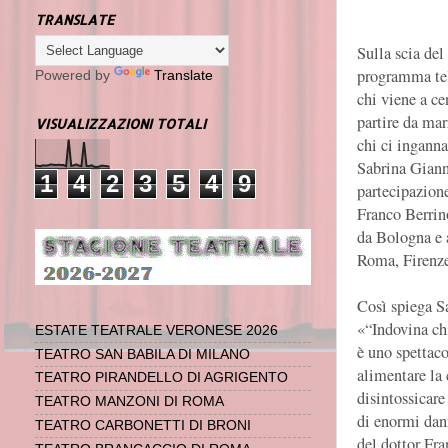
TRANSLATE
Sulla scia del
programma tel
Powered by
Translate
chi viene a cen
partire da ma
VISUALIZZAZIONI TOTALI
chi ci inganna
Sabrina Giann
1
4
2
3
5
4
9
partecipazion
Franco Berrino
da Bologna e 
Roma, Firenze
Così spiega S
«“Indovina ch
ESTATE TEATRALE VERONESE 2026
è uno spettac
TEATRO SAN BABILA DI MILANO
alimentare la
TEATRO PIRANDELLO DI AGRIGENTO
disintossicare
TEATRO MANZONI DI ROMA
di enormi dan
TEATRO CARBONETTI DI BRONI
del dottor Fr