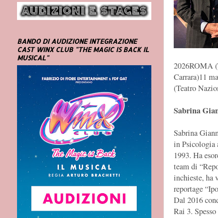
BANDO DI AUDIZIONE INTEGRAZIONE
CAST WINX CLUB "THE MAGIC IS BACK IL
MUSICAL"
2026ROMA (Te
Carrara)11 
(Teatro Nazio
Sabrina Gia
Sabrina Gianni
in Psicologia 
1993. Ha esord
team di “Repor
inchieste, ha 
reportage “Ipo
Dal 2016 cond
Rai 3. Spesso 