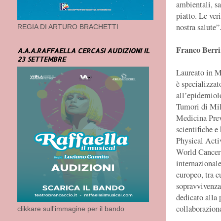
ambientali, sa
piatto. Le ver
nostra salute”
REGIA DI ARTURO BRACHETTI
Franco Berr
A.A.A.RAFFAELLA CERCASI AUDIZIONI IL
23 SETTEMBRE
Laureato in Me
è specializza
all’epidemiolo
Tumori di Mil
Medicina Prev
scientifiche e
Physical Acti
World Cancer 
internazionale
europeo, tra c
sopravvivenza
dedicato alla 
collaborazion
clikkare sull'immagine per il bando