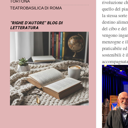
rivoluzione ch
TORTONA
quello del pia
TEATROBASILICA DI ROMA
la stessa sort
destino alime
"RIGHE D'AUTORE" BLOG DI
LETTERATURA
del cibo e del
vengono ingann
menzogne e il 
praticabile e
sostenibili è 
accompagnata d