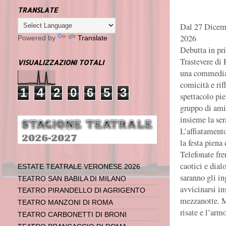
TRANSLATE
Dal 27 Dicem
2026
Powered by
Translate
Debutta in pr
Trastevere di 
VISUALIZZAZIONI TOTALI
una commedia 
comicità e rif
1
4
2
0
6
5
3
spettacolo pie
gruppo di ami
insieme la ser
L’affiatamento
la festa piena 
Telefonate fre
caotici e dial
ESTATE TEATRALE VERONESE 2026
saranno gli in
TEATRO SAN BABILA DI MILANO
avvicinarsi in
TEATRO PIRANDELLO DI AGRIGENTO
mezzanotte. M
TEATRO MANZONI DI ROMA
risate e l’arm
TEATRO CARBONETTI DI BRONI