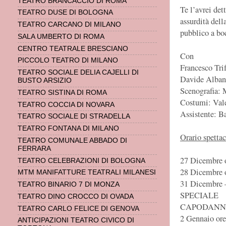
TEATRO BRANCACCIO DI ROMA
Te l’avrei det
TEATRO DUSE DI BOLOGNA
assurdità dell
TEATRO CARCANO DI MILANO
pubblico a boc
SALA UMBERTO DI ROMA
CENTRO TEATRALE BRESCIANO
Con
PICCOLO TEATRO DI MILANO
Francesco Trif
TEATRO SOCIALE DELIA CAJELLI DI
Davide Alban
BUSTO ARSIZIO
Scenografia: 
TEATRO SISTINA DI ROMA
Costumi: Vale
TEATRO COCCIA DI NOVARA
Assistente: B
TEATRO SOCIALE DI STRADELLA
TEATRO FONTANA DI MILANO
Orario spettac
TEATRO COMUNALE ABBADO DI
FERRARA
27 Dicembre 
TEATRO CELEBRAZIONI DI BOLOGNA
28 Dicembre 
MTM MANIFATTURE TEATRALI MILANESI
31 Dicembre 
TEATRO BINARIO 7 DI MONZA
SPECIALE
TEATRO DINO CROCCO DI OVADA
CAPODAN
TEATRO CARLO FELICE DI GENOVA
2 Gennaio ore
ANTICIPAZIONI TEATRO CIVICO DI