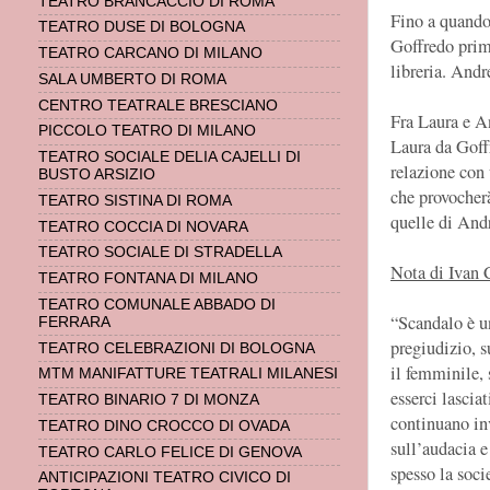
TEATRO BRANCACCIO DI ROMA
Fino a quando
TEATRO DUSE DI BOLOGNA
Goffredo prima
TEATRO CARCANO DI MILANO
libreria. Andr
SALA UMBERTO DI ROMA
CENTRO TEATRALE BRESCIANO
Fra Laura e An
PICCOLO TEATRO DI MILANO
Laura da Goff
TEATRO SOCIALE DELIA CAJELLI DI
relazione con
BUSTO ARSIZIO
che provocherà
TEATRO SISTINA DI ROMA
quelle di And
TEATRO COCCIA DI NOVARA
TEATRO SOCIALE DI STRADELLA
Nota di Ivan 
TEATRO FONTANA DI MILANO
TEATRO COMUNALE ABBADO DI
“Scandalo è u
FERRARA
pregiudizio, s
TEATRO CELEBRAZIONI DI BOLOGNA
il femminile, 
MTM MANIFATTURE TEATRALI MILANESI
esserci lasciat
TEATRO BINARIO 7 DI MONZA
continuano in
TEATRO DINO CROCCO DI OVADA
sull’audacia e
TEATRO CARLO FELICE DI GENOVA
spesso la soci
ANTICIPAZIONI TEATRO CIVICO DI