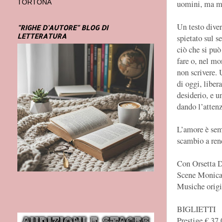
uomini, ma ma
TORTONA
Un testo dive
"RIGHE D'AUTORE" BLOG DI
LETTERATURA
spietato sul s
ciò che si può
fare o, nel mo
non scrivere.
di oggi, liber
desiderio, e u
dando l’attenz
L’amore è sem
scambio a ren
Con Orsetta D
Scene Monica 
Musiche origi
BIGLIETTI
Prestige € 37,