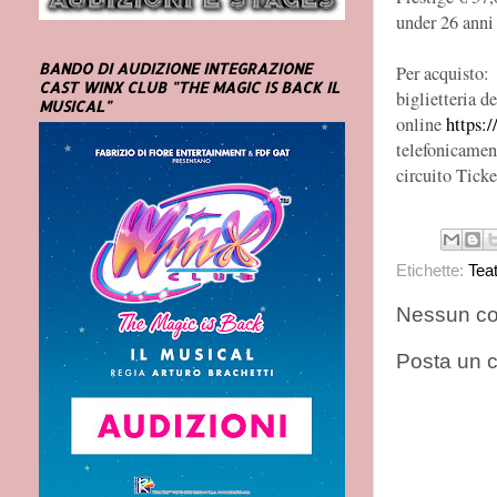
under 26 anni
BANDO DI AUDIZIONE INTEGRAZIONE
Per acquisto:
CAST WINX CLUB "THE MAGIC IS BACK IL
biglietteria d
MUSICAL"
online
https:
telefonicame
circuito Tick
Etichette:
Tea
Nessun c
Posta un