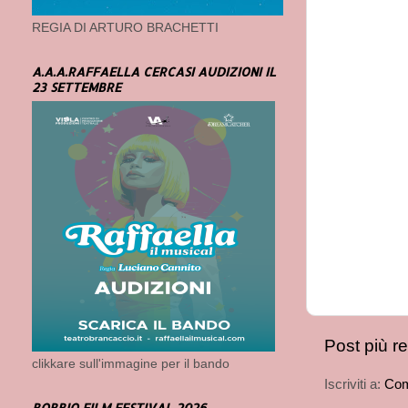
REGIA DI ARTURO BRACHETTI
A.A.A.RAFFAELLA CERCASI AUDIZIONI IL
23 SETTEMBRE
Post più r
clikkare sull'immagine per il bando
Iscriviti a:
Com
BOBBIO FILM FESTIVAL 2026