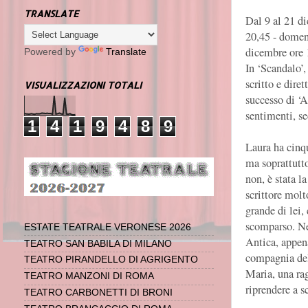
TRANSLATE
Dal 9 al 21 di
20,45 - domen
dicembre ore 
Powered by
Translate
In ‘Scandalo’,
scritto e dire
VISUALIZZAZIONI TOTALI
successo di ‘A
sentimenti, s
1
4
1
9
4
8
9
Laura ha cinqu
ma soprattutto
non, è stata l
scrittore mol
grande di lei,
scomparso. Ne
ESTATE TEATRALE VERONESE 2026
Antica, appen
TEATRO SAN BABILA DI MILANO
compagnia dell
TEATRO PIRANDELLO DI AGRIGENTO
Maria, una rag
TEATRO MANZONI DI ROMA
riprendere a s
TEATRO CARBONETTI DI BRONI