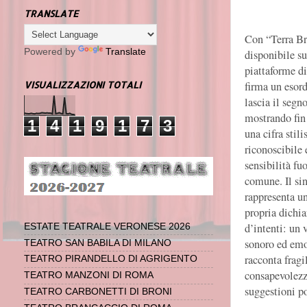
TRANSLATE
Con “Terra Br
Powered by
Translate
disponibile su
piattaforme di
firma un esor
VISUALIZZAZIONI TOTALI
lascia il segno
mostrando fin
1
4
1
9
1
7
3
una cifra stili
riconoscibile 
sensibilità fuo
comune.
Il si
rappresenta un
propria dichi
d’intenti: un 
ESTATE TEATRALE VERONESE 2026
sonoro ed emo
TEATRO SAN BABILA DI MILANO
racconta fragil
TEATRO PIRANDELLO DI AGRIGENTO
consapevolezz
TEATRO MANZONI DI ROMA
suggestioni p
TEATRO CARBONETTI DI BRONI