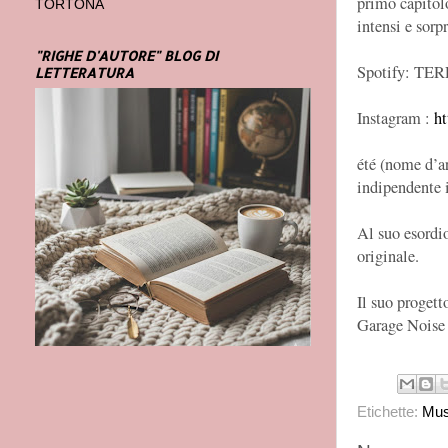
primo capitol
TORTONA
intensi e sorp
"RIGHE D'AUTORE" BLOG DI
Spotify: T
LETTERATURA
Instagram :
h
été (nome d’ar
indipendente i
Al suo esordio
originale.
Il suo proget
Garage Noise 
Etichette:
Mus