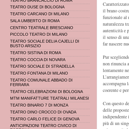
TEATRO BRANCACCIO DI ROMA
Caratterizzat
TEATRO DUSE DI BOLOGNA
il brano cost
TEATRO CARCANO DI MILANO
funzionale al 
SALA UMBERTO DI ROMA
naturalezza t
CENTRO TEATRALE BRESCIANO
autenticità e 
PICCOLO TEATRO DI MILANO
il senso di un
TEATRO SOCIALE DELIA CAJELLI DI
far nascere nu
BUSTO ARSIZIO
TEATRO SISTINA DI ROMA
Pur scegliend
TEATRO COCCIA DI NOVARA
non rinuncia 
TEATRO SOCIALE DI STRADELLA
lentamente nel
TEATRO FONTANA DI MILANO
L’arrangiament
TEATRO COMUNALE ABBADO DI
accompagna la
FERRARA
coerente e per
TEATRO CELEBRAZIONI DI BOLOGNA
MTM MANIFATTURE TEATRALI MILANESI
Con questo de
TEATRO BINARIO 7 DI MONZA
delle proposte
TEATRO DINO CROCCO DI OVADA
indipendente i
TEATRO CARLO FELICE DI GENOVA
più di un sing
ANTICIPAZIONI TEATRO CIVICO DI